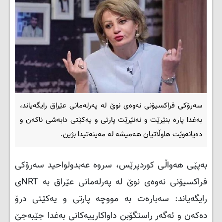
سەرۆکی فراکسیۆنی نەوەی نوێ لە پەرلەمانی عێراق رایگەیاند،
بەغدا پارە بنێرێت و نەنێرێت پارتی و یەکێتی دابەشی ناکەن و
دەیانەوێت هاوڵاتیان هەمیشە لە مەینەتیدا بژین.
بەپێی هەواڵی کوردپرێس، سروە عەبدولواحید سەرۆکی
فراکسیۆنی نەوەی نوێ لە پەرلەمانی عێراق بە NRTی
رایگەیاند: سەبارەت بە مووچە پارتی و یەکێتی درۆ
دەکەن و ئەگەر راستگۆبن داواکارییەکانی بەغدا جێبەجێ