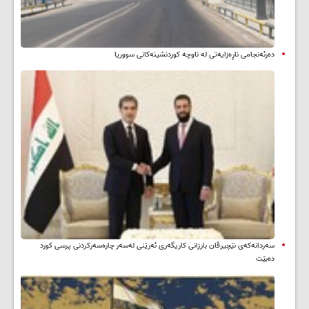
دەرئەنجامی ناڕەزایەتی لە ناوچە کوردنشینەکانی سووریا
سه‌ردانه‌کەی نێچیرڤان بارزانی كاریگه‌ری ئه‌رێنی له‌سه‌ر چاره‌سه‌ركردنی پرسی كورد
ده‌بێت