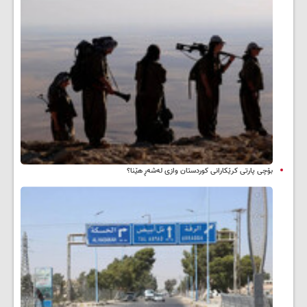
بۆچی پارتی کرێکارانی کوردستان وازی لەشەڕ هێنا؟