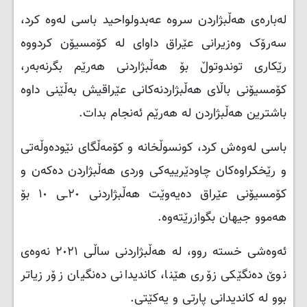
لەبارەی هەڵبژاردن سروە عەبدولواحید باسی لەوە کرد،
سەرۆک وەزیرانی عێراق داوای لە کۆمسیۆن کردووە
رێکاری توندوتوڵ بۆ هەڵبژاردنی هەرێم بگرنەبەر،
کۆمسیۆنی باڵای هەڵبژاردنەکانی عێراقیش بەڵێنی داوە
باشترین هەڵبژاردن لە هەرێم ئەنجام بدات.
باسی لەوەش کرد، کونسوڵخانە و کۆمەڵگای نێودەوڵەتی
و رێخکراوەکان چاودێرییەکی وردی هەڵبژاردن دەکەن و
کۆمسیۆنی عێراق دەیەوێت هەڵبژاردنی ٢٠ـی ١٠ بۆ
هەموو جیهان بگوازرێتەوە.
ئەوەشی خستە روو، لە هەڵبژاردنی ساڵی ٢٠٢١ نەوەی
نوێ دەنگێکی زۆری هێنا، کاندیدانی دەنگیان زۆر زیاتر
بوو لە کاندیدانی پارتی و یەکێتی.