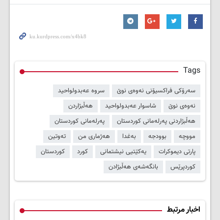
Tags
سەرۆکی فراکسیۆنی نەوەی نوێ
سروە عەبدولواحید
نەوەی نوێ
شاسوار عەبدولواحید
هەڵبژاردن
هەڵبژاردنی پەرلەمانی کوردستان
پەرلەمانی کوردستان
مووچە
بوودجە
بەغدا
هەژماری من
تەوتین
پارتی دیموکرات
یەکێتیی نیشتمانی
کورد
کوردستان
کوردپرێس
بانگەشەی هەڵبژادن
اخبار مرتبط