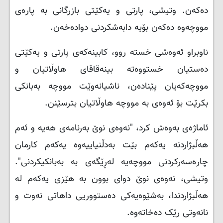
دەکەن. وتیشی، پارتی و یەکێتی بازرگانی بە پارەی
مووچەوە دەکەن بۆیە دابەشکردنی دوادەخەن.
ناوبراو ئەوەشی خستە روو، کابینەکەی پارتی و یەکێتی
دەستیان خستووەتە بینەقاقای هاوڵاتیان و
مووچەکەیان پێنادەن، ناشیانەوێت مووچە بەبانکی
بکرێت بۆ ئەوەی بە مووچە هاوڵاتیان بترسێنن.
ئاماژەی بەوەش کرد، "نەوەی نوێ بەرنامەی هەیە و ئەم
هەڵبژاردنە یەکەم بێت بەدڵنیاییەوە یەکەم کارمان
چارەسەرکردنی مووچەیە لەڕێگەی بە بەبانکیکردنی".
وتیشی، نەوەی نوێ دوای بوون بە هێزی یەکەم لە
هەڵبژاردندا، بەشێوەیەکی دەستووریی داهاتی نەوت و
نانەوتی رێک دەخاتەوە.