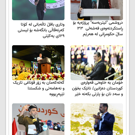
دروشمی "ئیتربه‌سه"‌ پرۆژه‌یه‌ بۆ
وتاری بافڵ تاڵەبانی لە کۆتا
ڕاستکردنه‌وه‌ی فه‌شه‌لی ۳۳
کەرنەڤاڵی بانگەشە بۆ لیستی
ساڵ حکومڕانی لە هەرێم
١٢٩ی یەکێتی
خۆمان به‌ خاوه‌نی‌ قه‌واره‌ی‌
گەلەکەمان بە زۆر قۆناغی تاریک
کوردستان دەزانین/ نانێک بخۆن
و نەھامەتی و شکستدا
و سەد نان بۆ پارتی‌ بکه‌نه‌ خێر
تێپەڕیووە