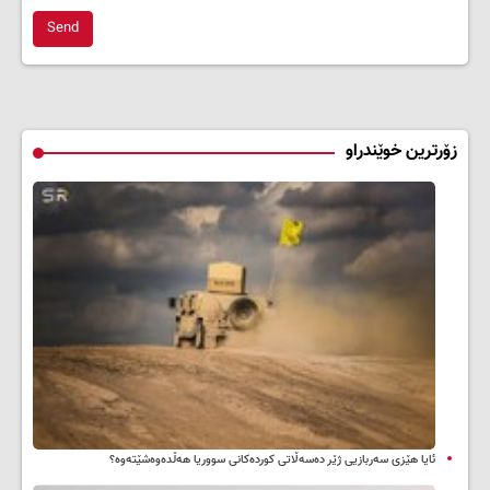
Send
زۆرترین خوێندراو
ئایا هێزی سەربازیی ژێر دەسەڵاتی کوردەکانی سووریا هەڵدەوەشێتەوە؟