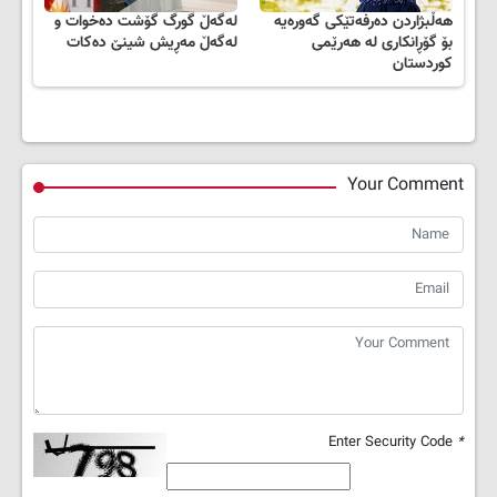
هه‌ڵبژاردن ده‌رفه‌تێکی گه‌وره‌یه‌
لەگەڵ گورگ گۆشت دەخوات ‌و
بۆ گۆڕانکاری له‌ هه‌رێمی
لەگەڵ مەڕیش شینێ دەکات
کوردستان
Your Comment
Enter Security Code
*