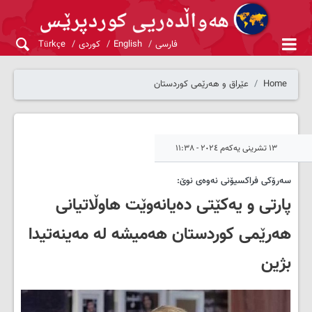
فارسی
English
کوردی
Türkçe
Home
عێراق و هەرێمی کوردستان
١٣ تشرینی یەکەم ٢٠٢٤ - ١١:٣٨
سەرۆکی فراکسیۆنی نەوەی نوێ:
پارتی و یەکێتی دەیانەوێت هاوڵاتیانی
هەرێمی کوردستان هەمیشە لە مەینەتیدا
بژین