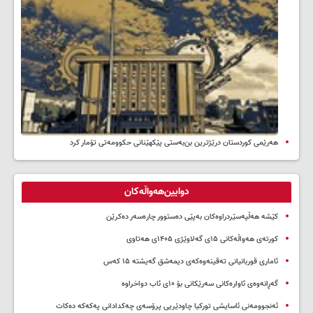
هەرێمی کوردستان درێژترین بن‌بەستی پێکهێنانی حکوومەتی تۆمار کرد
دوایین‌هەواڵەکان
کێشە هەڵپەسێردراوەکان بەپێی دەستوور چارەسەر دەکرێن
کورتەی هەواڵەکانی ۱۵ی گەلاوێژی ۱۴۰۵ی هەتاوی
ئاماری قوربانیانی تەقینەوەکەی دیمەشق گەیشتە ۱۵ کەس
گەڕانەوەی ئاوارەکانی سەرێکانی بۆ ۱۰ی ئاب دواخراوە
ئەنجوومەنی ئاسایشی تورکیا چاودێریی پرۆسەی چەکدادانی پەکەکە دەکات