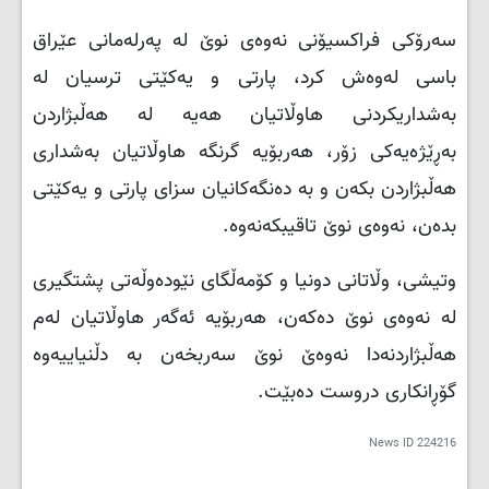
سەرۆکی فراکسیۆنی نەوەی نوێ لە پەرلەمانی عێراق
باسی لەوەش کرد، پارتی و یەکێتی ترسیان لە
بەشداریکردنی هاوڵاتیان هەیە لە هەڵبژاردن
بەڕێژەیەکی زۆر، هەربۆیە گرنگە هاوڵاتیان بەشداری
هەڵبژاردن بکەن و بە دەنگەکانیان سزای پارتی و یەکێتی
بدەن، نەوەی نوێ تاقیبکەنەوە.
وتیشی، وڵاتانی دونیا و کۆمەڵگای نێودەوڵەتی پشتگیری
لە نەوەی نوێ دەکەن، هەربۆیە ئەگەر هاوڵاتیان لەم
هەڵبژاردنەدا نەوەێ نوێ سەربخەن بە دڵنیاییەوە
گۆڕانکاری دروست دەبێت.
News ID
224216