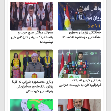
خەڵکێکی زۆرمان بەهۆی
هەولێر موڵکی هیچ حزب و
هەڵەکانی خۆمانەوە لەدەستدا
بنەماڵەیەک نییە و تاپۆکەی هی
نیشتیمانە
بەبانکی کردن لە بانکە
وتاری مەسعوود بارزانی لە کۆتا
فیدراڵییەکان بە دروست دەزانین
ڕۆژی بانگەشەی هەڵبژاردنی
پەرلەمانی کوردستان