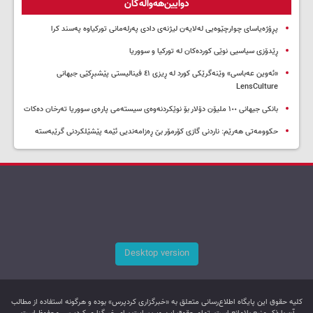
دوایین‌هەواڵەکان
پڕۆژەیاسای چوارچێوەیی لەلایەن لیژنەی دادی پەرلەمانی تورکیاوە پەسند کرا
ڕێدۆزی سیاسیی نوێی کوردەکان لە تورکیا و سووریا
«ئەوین عەباسی» وێنەگرێکی کورد لە ڕیزی ٤١ فینالیستی پێشبڕکێی جیهانی
LensCulture
بانکی جیهانی ١٠٠ ملیۆن دۆلار بۆ نوێکردنەوەی سیستەمی پارەی سووریا تەرخان دەکات
حکوومەتی هەرێم: ناردنی گازی کۆرمۆر بێ ڕەزامەندیی ئێمە پێشێلکردنی گرێبەستە
Desktop version
کليه حقوق اين پایگاه اطلاع‌رسانی متعلق به «خبرگزاری کردپرس» بوده و هرگونه استفاده از مطالب