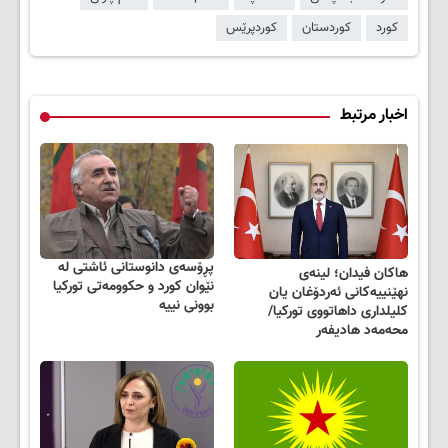
کورد
کوردستان
کوردپرێس
اخبار مرتبط
پڕۆسەی دانوستانی ئاشتی لە
هاکان فیدان؛ لینەی
نێوان کورد و حکوومەتی تورکیا
نهێنییەکانی ئەردۆغان یان
بوونی نییە
کلیلداری داهاتووی تورکیا/
محەمەد هادیفەر