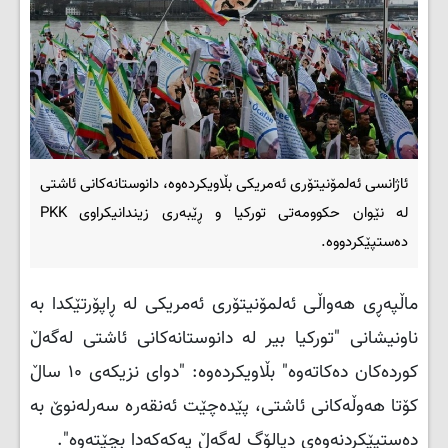
ئاژانسی ئەلمۆنیتۆری ئەمریکی بڵاویکردەوە، دانوستانەکانی ئاشتی
لە نێوان حکوومەتی تورکیا و ڕێبەری زیندانیکراوی PKK
دەستپێکردووە.
ماڵپەڕی هەواڵی ئەلمۆنیتۆری ئەمریکی لە ڕاپۆرتێکدا بە
ناونیشانی "تورکیا بیر لە دانوستانەکانی ئاشتی لەگەڵ
کوردەکان دەکاتەوە" بڵاویکردەوە: "دوای نزیکەی ۱۰ ساڵ
کۆتا هەوڵەکانی ئاشتی، پێدەچێت ئەنقەرە سەرلەنوێ بە
دەستپێکردنەوەی دیالۆگ لەگەڵ پەکەکەدا بچێتەوە".