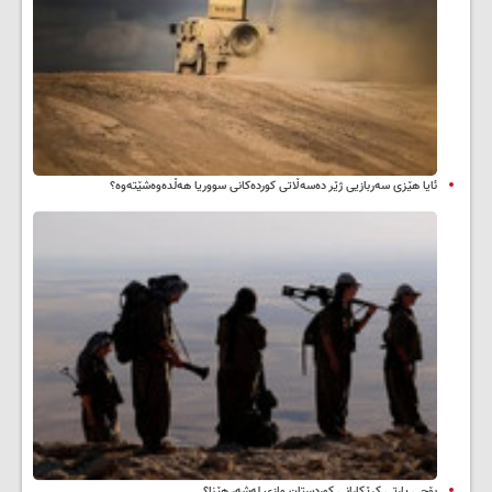
ئایا هێزی سەربازیی ژێر دەسەڵاتی کوردەکانی سووریا هەڵدەوەشێتەوە؟
بۆچی پارتی کرێکارانی کوردستان وازی لەشەڕ هێنا؟