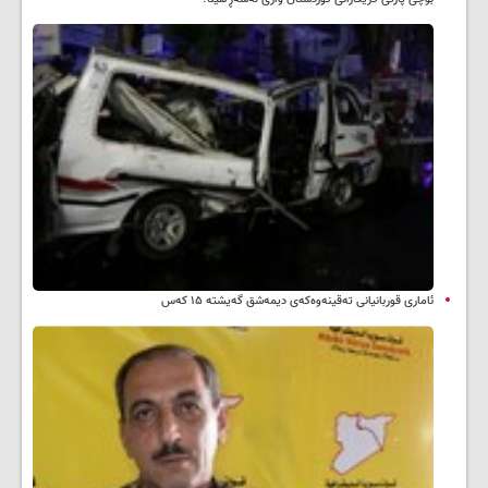
ئاماری قوربانیانی تەقینەوەکەی دیمەشق گەیشتە ۱۵ کەس