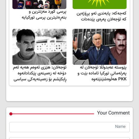
پرسی کورد مەزنترین و
کەجەکە: پابه‌ندی ئه‌و پڕۆژه‌ین
بنەڕەتیترین پرسی تورکیایە
كه‌ ئۆجه‌لان په‌ره‌ی پێده‌دات
پێوستە عەبدوڵڵا ئۆجەلان لە
ئۆجەلان: هێزی ئەوەم هەیە ئەم
پەرلەمانی تورکیا ئامادە بێت و
دۆخە لە زەمینەی پێکدادانەوە
PKK هەڵوەشێنێتەوە
ڕابکێشم بۆ زەمینەیەکی سیاسی
Your Comment