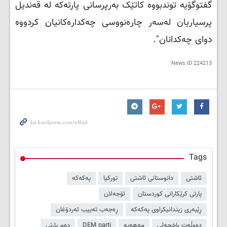
گفتوگۆیە توندبووە کاتێک بەرپرسانی پارتەکە لە قەندیل
پرسیاریان لەسەر چارەنووسی چەکدارەکانیان کردووە
دوای چەکدانان".
News ID
224213
Tags
ئاشتی
دانوستانی ئاشتی
تورکیا
پەکەکە
پارتی کرێکارانی کوردستان
ئۆجەلان
ڕێبەری زیندانیکراوی پەکەکە
ڕەجەب تەییب ئەردۆغان
دەوڵەت باخچەلی
مەهەپە
DEM parti
دەم پارتی