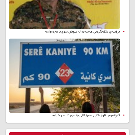
پرۆسەی تێکەڵکردنی هەسەدە لە سوپای سووریا بەردەوامە
گەڕانەوەی ئاوارەکانی سەرێکانی بۆ ۱۰ی ئاب دواخراوە