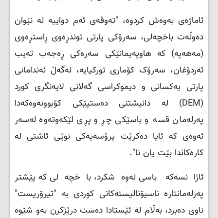
ئاماژەی بەوەش کردوە، "تەوقەی ئەم دواییە لە نێوان
دەوڵەت باخچەلی، سەرۆکی پارتی توندڕەوی ڕاستڕەوی
(مەهەپە) کە هاوپەیمانێکی سەرەکی ڕەجەب تەیب
ئەردۆغان، سەرۆک کۆماری تورکیایە، لەگەڵ ئەندامانی
پارتی یەکسانی و دیموکراسی گەلانی لایەنگری کورد
(DEM) لە دانیشتنی دەستپێکی کۆبوونەوەکەدا
پەرلەمان قسە و باسێکی چڕ و پڕی لێکەوتەوە لەسەر
ئەوەی کە ئایا دەکرێت پرۆسەیەکی نوێی ئاشتی لە
کارەکاندا بێت یان نا".
ئاژانسەکە باسی لەوەشکرد، باخچەلی کە پێشتر
پەرلەمانتارە ناسیۆنالیستەکانی کوردی بە "تیرۆریست"
ناوی دەبرد، بەڵام لە ئێستادا دەست درێژکرن بەو شێوە