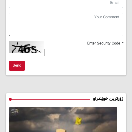
Enter Security Code
*
Send
زۆرترین خوێندراو