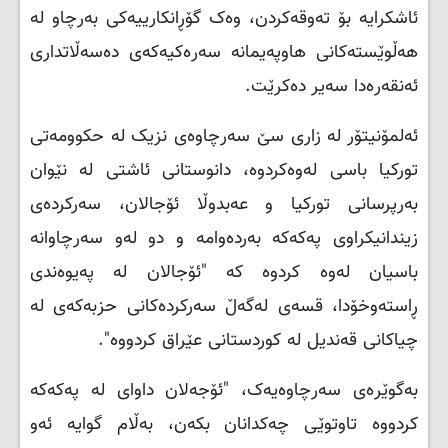
ئاشکرایە بۆ تەوقەکردن، وەک گۆڕانکارییەکی بەرچاو لە
هەڵوێستەکانی هاوپەیمانە سەرەکیەکەی دەسەڵاتداری
ئەنقەرەدا سەیر دەکرێت.
ئەلمۆنیتۆر لە زاری سێ سەرچاوەی نزیک لە حکوومەتی
تورکیا باسی لەوەکردوە، دانوستانی ئاشتی لە نێوان
بەرپرسانی تورکیا و عەبدوڵا ئۆجالان، سەرکردەی
زیندانیکراوی پەکەکە بەردەوامە و دو لەو سەرچاوانە
باسیان لەوە کردوە کە "ئۆجالان لە پەیوەندی
ڕاستەوخۆدا، قسەی لەگەڵ سەرکردەکانی حزبەکەی لە
چیاکانی قەندیل لە کوردستانی عێراق کردووە".
بەگوێرەی سەرچاوەیەک، "ئۆجەلان داوای لە پەکەکە
کردووە تاوتوێی چەکدانان بکەن، بەڵام گوایە ئەو