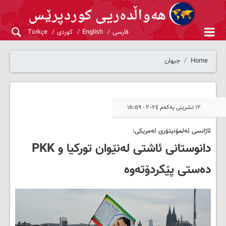
فارسی
English
کوردی
Türkçe
Home
جیهان
١٢ تشرینی یەکەم ٢٠٢٤ - ١٥:٥٩
ئاژانسی ئەلمۆنیتۆری ئەمریکی:
دانوستانی ئاشتی لەنێوان تورکیا و PKK
دەستی پێکردۆتەوە