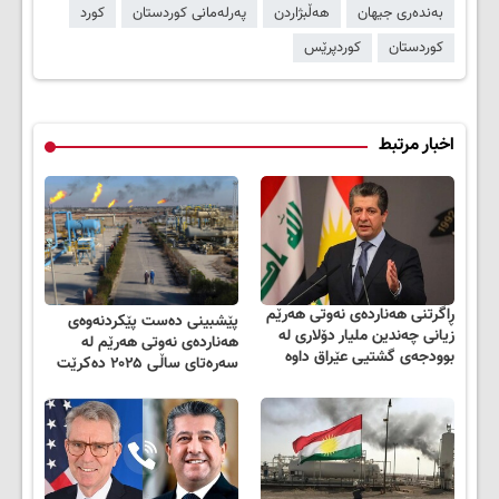
بەندەری جیهان
هەڵبژاردن
پەرلەمانی کوردستان
کورد
کوردستان
کوردپرێس
اخبار مرتبط
ڕاگرتنی هەناردەی نەوتی هەرێم
پێشبینی دەست پێکردنەوەی
زیانی چەندین ملیار دۆلاری لە
هەناردەی نەوتی هەرێم لە
بوودجەی گشتیی عێراق داوە
سەرەتای ساڵی ۲۰۲۵ دەکرێت