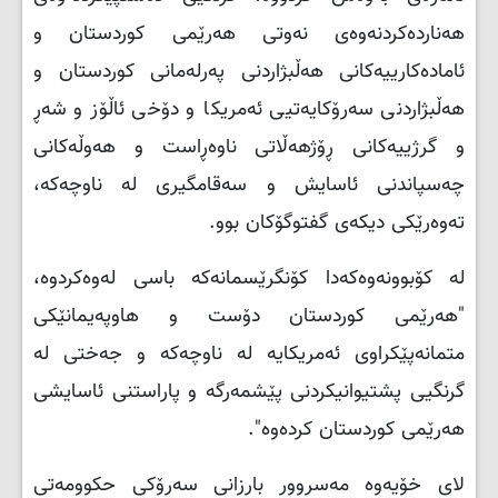
هەناردەکردنەوەی نەوتی هەرێمی کوردستان و
ئامادەکارییەکانی هەڵبژاردنی پەرلەمانی کوردستان و
هەڵبژاردنی سەرۆکایەتیی ئەمریکا و دۆخی ئاڵۆز و شەڕ
و گرژییەکانی ڕۆژهەڵاتی ناوەڕاست و هەوڵەکانی
چەسپاندنی ئاسایش و سەقامگیری لە ناوچەکە،
تەوەرێکی دیکەی گفتوگۆکان بوو.
لە كۆبوونەوەكەدا کۆنگرێسمانەكە باسی لەوەكردوە،
"هەرێمی کوردستان دۆست و هاوپەیمانێکی
متمانەپێکراوی ئەمریکایە لە ناوچەکە و جەختی لە
گرنگیی پشتیوانیکردنی پێشمەرگە و پاراستنی ئاسایشی
هەرێمی کوردستان کردەوە".
لای خۆیەوە مەسروور بارزانی سەرۆکی حکوومەتی