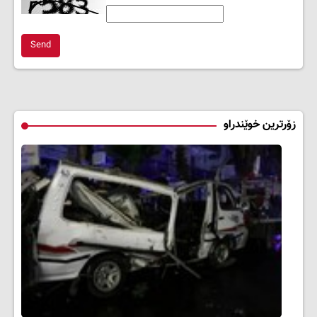
Send
زۆرترین خوێندراو