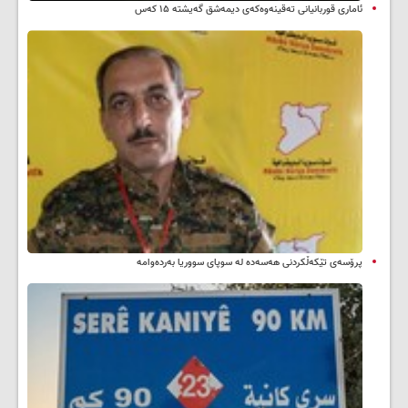
ئاماری قوربانیانی تەقینەوەکەی دیمەشق گەیشتە ۱۵ کەس
پرۆسەی تێکەڵکردنی هەسەدە لە سوپای سووریا بەردەوامە