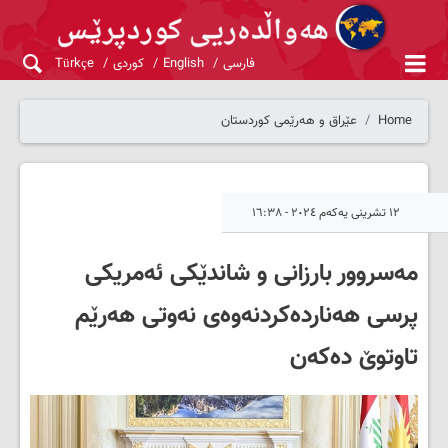
فارسی
English
کوردی
Türkçe
Home
عێراق و هەرێمی کوردستان
١٢ تشرینی یەکەم ٢٠٢٤ - ١٦:٣٨
مەسروور بارزانی و شاندێکی ئەمریکی
پرسی هەناردەکردنەوەی نەوتی هەرێم
تاوتوێ دەکەن