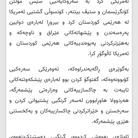
ئەمریکی کرد بە سەرۆکایەتیی سێس مۆڵتن
کۆنگرێسمان و ستیڤ بیتنەر، کونسوڵی گشتیی ئەمریکا
لە هەرێمی کوردستان كرد و بیروڕا لەبارەی دوایین
پەرەسەندن و پێشهاتەکانی عێراق و ناوچەکە و
بەهێزترکردنی پەیوەندییەکانی هەرێمی کوردستان و
ئەمریکا ئاڵوگۆڕ کرا.
بەگوێرەی ڕاگەیەندراوەكە، تەوەرێکی سەرەکیی
کۆبوونەوەکە، گفتوگۆ کردن بوو لەبارەی پێشکەوتنەکانی
تایبەت بە چاکسازییەکانی وەزارەتی پێشمەرگە،
هەردوولا هاوڕابوون لەسەر گرنگیی پشتیوانی کردن و
سەرخستن و خێراترکردنی چاکسازییەکان و یەکخستنی
هێزی پێشمەرگە.
ئاماژەی بەوەش كردووە، گرنگیی دەستپێکردنەوەی