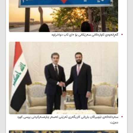
گەڕانەوەی ئاوارەکانی سەرێکانی بۆ ۱۰ی ئاب دواخراوە
سه‌ردانه‌کەی نێچیرڤان بارزانی كاریگه‌ری ئه‌رێنی له‌سه‌ر چاره‌سه‌ركردنی پرسی كورد
ده‌بێت