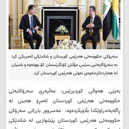
سەرۆكی حكوومەتی هەرێمی كورستان و شاندێکی ئەمریکی کرد
بە سەرۆکایەتیی سێس مۆڵتن کۆنگرێسمان كۆ بوونەوە و باسیان
لە هەناردەکردنەوەی نەوتی هەرێمی کوردستان كرد.
بەپێی هەواڵی کوردپرێس، مەڵپەڕی سەرۆكایەتی
حكوومەتی هەرێمی كوردستان ئەمڕۆ هەینی لە
ڕاگەیەندراوێكدا بڵاویكردەوە، مەسروور بارزانی سەرۆکی
حکوومەتی هەرێمی کوردستان پێشوازیی لە شاندێکی