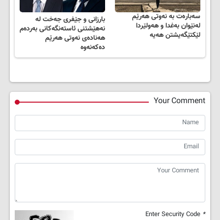
سەبارەت بە نەوتی هەرێم
بارزانی و جێفری جەخت لە
لەنێوان بەغدا و هەولێردا
نەهێشتنی ئاستەنگەکانی بەردەم
لێکتێگەیشتن هەیە
هەنادەی نەوتی هەرێم
دەکەنەوە
Your Comment
Enter Security Code
*