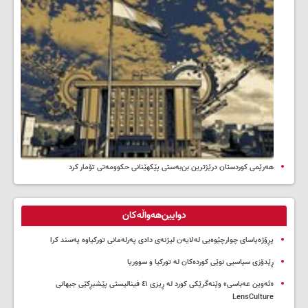
هەرێمی کوردستان درێژترین بن‌بەستی پێکهێنانی حکوومەتی تۆمار کرد
دوایین‌هەواڵەکان
پڕۆژەیاسای چوارچێوەیی لەلایەن لیژنەی دادی پەرلەمانی تورکیاوە پەسند کرا
ڕێدۆزی سیاسیی نوێی کوردەکان لە تورکیا و سووریا
«ئەوین عەباسی» وێنەگرێکی کورد لە ڕیزی ٤١ فینالیستی پێشبڕکێی جیهانی
LensCulture