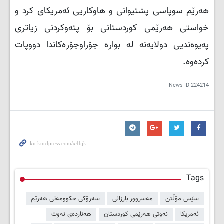
هەرێم سوپاسی پشتیوانی و هاوکاریی ئەمریکای کرد و
خواستی هەرێمی کوردستانی بۆ پتەوکردنی زیاتری
پەیوەندیی دولایەنە لە بوارە جۆراوجۆرەکاندا دووپات
کردەوە.
News ID
224214
Tags
سێس مۆڵتن
مەسروور بارزانی
سەرۆکی حکوومەتی هەرێم
ئەمریکا
نەوتی هەرێمی کوردستان
هەناردەی نەوت