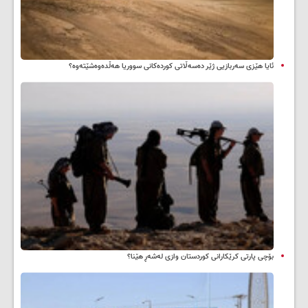
ئایا هێزی سەربازیی ژێر دەسەڵاتی کوردەکانی سووریا هەڵدەوەشێتەوە؟
بۆچی پارتی کرێکارانی کوردستان وازی لەشەڕ هێنا؟