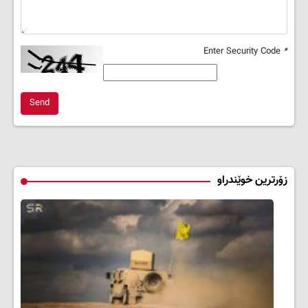
Enter Security Code
*
Send
زۆرترین خوێندراو