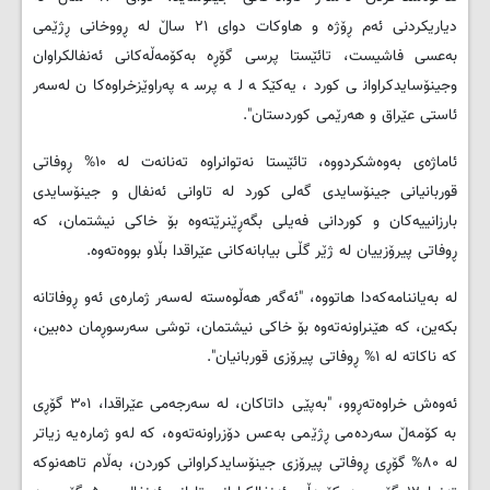
دیاریکردنی ئەم ڕۆژە و هاوکات دوای ۲۱ ساڵ لە ڕووخانی ڕژێمی
بەعسی فاشیست، تائێستا پرسی گۆڕە بەکۆمەڵەکانی ئەنفالکراوان
وجینۆسایدکراوانی کورد، یەکێکە لە پرسە پەراوێزخراوەکان لەسەر
ئاستی عێراق و هەرێمی کوردستان".
ئاماژه‌ی به‌وه‌شکردووه‌، تائێستا نەتوانراوە تەنانەت لە ۱۰% ڕوفاتی
قوربانیانی جینۆسایدی گەلی کورد لە تاوانی ئەنفال و جینۆسایدی
بارزانییەکان و کوردانی فەیلی بگەڕێنرێتەوە بۆ خاکی نیشتمان، کە
ڕوفاتی پیرۆزییان لە ژێر گڵی بیابانەکانی عێراقدا بڵاو بووه‌تەوە.
له‌ به‌یاننامه‌که‌دا هاتووه‌، "ئەگەر هەڵوەستە لەسەر ژمارەی ئەو ڕوفاتانە
بکەین، کە هێنراونەتەوە بۆ خاکی نیشتمان، توشی سەرسوڕمان دەبین،
که ناکاتە لە ۱% ڕوفاتی پیرۆزی قوربانیان".
ئه‌وه‌ش خراوه‌ته‌ڕوو، "بەپێی داتاکان، لە سەرجەمی عێراقدا، ۳۰۱ گۆڕی
بە کۆمەڵ سەردەمی ڕژێمی بەعس دۆزراونەتەوە، کە لەو ژمارەیە زیاتر
لە ۸۰% گۆڕی ڕوفاتی پیرۆزی جینۆسایدکراوانی کوردن، بەڵام تاهەنوکە