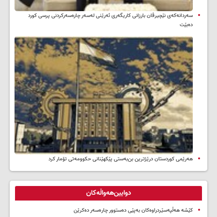
سه‌ردانه‌کەی نێچیرڤان بارزانی كاریگه‌ری ئه‌رێنی له‌سه‌ر چاره‌سه‌ركردنی پرسی كورد
ده‌بێت
هەرێمی کوردستان درێژترین بن‌بەستی پێکهێنانی حکوومەتی تۆمار کرد
دوایین‌هەواڵەکان
کێشە هەڵپەسێردراوەکان بەپێی دەستوور چارەسەر دەکرێن