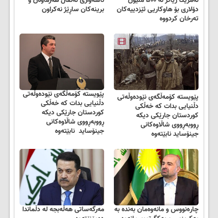
ئەمریکا زیاتر لە ۵۰۰ ملیۆن
ئاسەواری ئەنفال هەرماوەن و
دۆلاری بۆ هاوکاریی ئێزدییەکان
برینەكان ساڕێژ نەكراون
تەرخان کردووە
پێویستە کۆمەڵگەی نێودەوڵەتی
پێویستە کۆمەڵگەی نێودەوڵەتی
دڵنیایی بدات کە خەڵکی
دڵنیایی بدات کە خەڵکی
کوردستان جارێکی دیکە
کوردستان جارێکی دیکە
ڕووبەڕووی شاڵاوەکانی
ڕووبەڕووی شاڵاوەکانی
جینۆساید نابێتەوە
جینۆساید نابێتەوە
چارەنووس ‌و مانەوەمان بەندە بە
مەرگەساتی هەڵەبجە لە دڵماندا