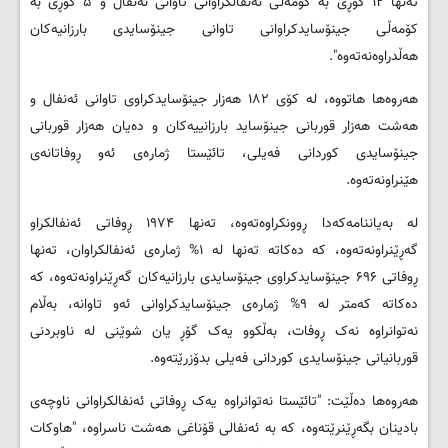
تەنها ۱۲ گۆڕی بە کۆمەڵی ئەنفالکراوانی تاوانی ئەنفال و ۵ گۆڕی بە
کۆمەڵی جینۆسایدکراوانی تاوانی جینۆسایدی بارزانیەکان
هەڵدراوەنەتەوە".
هه‌روه‌ها هاتووه‌، لە کۆی ۱۸۲ هەزار جینۆسایدکراوی تاوانی ئەنفال و
هه‌شت هه‌زار قوربانی جینۆساید بارزانییەکان و دەیان هەزار قوربانی
جینۆسایدی کوردانی فەیلی، تائێستا ژمارەی ئەو ڕوفاتانەی
هێنراونەتەوه‌.
له‌ به‌یاننامه‌که‌دا ڕوونکراوه‌ته‌وه‌، تەنها ۱۹۷۴ ڕوفاتی ئەنفالکراو
گەڕێنراونەتەوە، کە دەکاتە تەنها لە ۱% ژمارەی ئەنفالکراوان، تەنها
ڕوفاتی ۶۹۶ جینۆسایدکراوی جینۆسایدی بارزانیەکان گه‌ڕێنراونه‌ته‌وه‌، کە
دەکاتە کەمتر لە ۹% ژمارەی جینۆسایدکراوانی ئەو تاوانە، به‌ڵام
نەتوانراوە نەک ڕوفات، بەڵکوو یەک گۆڕ یان شوێنی لە ناوبردنی
قوربانیانی جینۆسایدی کوردانی فەیلی بدۆزرێتەوە.
هه‌روه‌ها ده‌ڵێت: "تائێستا نەتوانراوە یەک ڕوفاتی ئەنفالکراوانی ناوچەی
بادینان بگەڕێنرێتەوە، کە بە ئەنفالی قۆناغی هەشت ناسراوە، "هاوکات