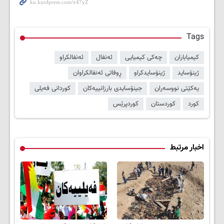
Tags
کیمیاباران
چەکی کیمیایی
ئەنفال
ئەنفالکراو
ژینۆساید
ژینۆسایدکراو
ڕوفاتی ئەنفالکراوان
یەکێتی نووسەران
جینۆسایدی بارزانییەکان
کوردانی فەیلی
کورد
کوردستان
کوردپرێس
اخبار مرتبط