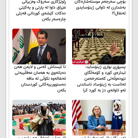
بۆچی سەرجەم موستەشارەکان
ڕاوێژکاری سەرۆک وەزیرانی
بەشدارن لە تاوانی ژینۆسایدی
عێراق داوا لە پارتی و یەکێتی
ئەنفال؟!
دەکات کێشەی کوردانی فەیلی
چارەسەر بکەن
پسپۆڕی بواری ژینۆساید:
تا ئێستاش کەس و لایەن هەن
ئیدارەی کورد و کۆمەڵگای
دەیانەوێ بە هەمان عەقڵییەتی
نێودەوڵەتی کەمتەرخەمن
ئەنفالەوە نکۆڵی لە مافە
لەئاست بە ژینۆساد ناساندنی
دەستوورییەکانی کوردستان
ئەو تاوانەی دژ بە کورد کرا
بکەن