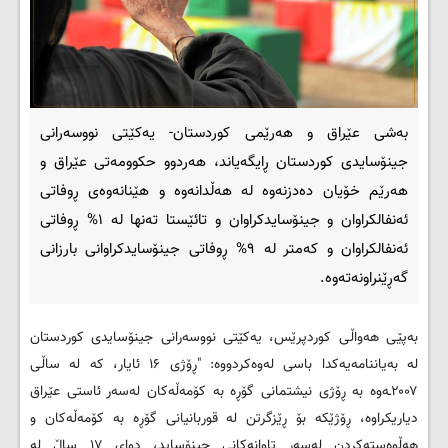
بەشی عێراق و هەرێمی کوردستان- یەکێتی نووسەرانی
جینۆسایدی کوردستان ڕایگه‌یاند، هەردوو حکوومەتی عێراق و
هەرێم خۆیان دەدزنەوە لە هەڵدانەوە و هێنانەوەی ڕوفاتی
ئەنفالکراوان و جینۆسایدکراوان و تائێستا تەنها لە ۱% ڕوفاتی
ئەنفالکراوان و کەمتر لە ۹% ڕوفاتی جینۆسایدکراوانی بارزانی
گەڕێنراونەتەوە.
بەپێی هەواڵی کوردپرێس، یەکێتی نووسەرانی جینۆسایدی کوردستان
له‌ به‌یاننامه‌یه‌کدا باسی له‌وه‌کردووه‌: "ڕۆژی ۱۶ ئایار، کە لە ساڵی
۲۰۰۷ـەوە بە ڕۆژی نیشتمانی گۆڕە بە کۆمەڵەکان لەسەر ئاستی عێراق
دیاریکراوە، ڕۆژێکە بۆ ڕێزگرتن لە قوربانیانی گۆڕە بە کۆمەڵەکان و
هەڵوەستەکردن لەسەر تاوانەکانی جینۆساید، دوای ۱۷ ساڵ لە