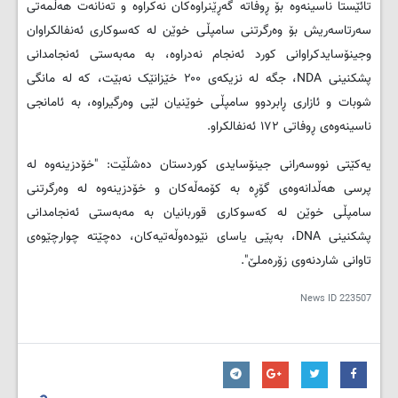
تائێستا ناسینەوە بۆ ڕوفاتە گەڕێنراوەکان نەکراوە و تەنانەت هەڵمەتی
سەرتاسەریش بۆ وەرگرتنی سامپڵی خوێن لە کەسوکاری ئەنفالکراوان
وجینۆسایدکراوانی کورد ئەنجام نەدراوە، بە مەبەستی ئەنجامدانی
پشکنینی NDA، جگە لە نزیکەی ۲۰۰ خێزانێک نەبێت، کە لە مانگی
شوبات و ئازاری ڕابردوو سامپڵی خوێنیان لێی وەرگیراوە، بە ئامانجی
ناسینەوەی ڕوفاتی ۱۷۲ ئەنفالکراو.
یەکێتی نووسەرانی جینۆسایدی کوردستان ده‌شڵێت: "خۆدزینەوە لە
پرسی هەڵدانەوەی گۆڕە بە کۆمەڵەکان و خۆدزینەوە لە وەرگرتنی
سامپڵی خوێن لە کەسوکاری قوربانیان بە مەبەستی ئەنجامدانی
پشکنینی DNA، بەپێی یاسای نێودەوڵەتیەکان، دەچێتە چوارچێوەی
تاوانی شاردنەوی زۆرەملێ".
News ID
223507