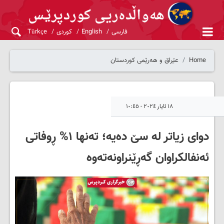
فارسی
English
کوردی
Türkçe
Home
عێراق و هەرێمی کوردستان
١٨ ئایار ٢٠٢٤ - ١٠:٤٥
دوای زیاتر له‌ سێ ده‌یه‌؛ تەنها ۱% ڕوفاتی
ئەنفالکراوان گەڕێنراونەتەوە