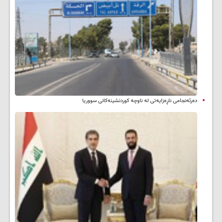
دەرئەنجامی ناڕەزایەتی لە ناوچە کوردنشینەکانی سووریا