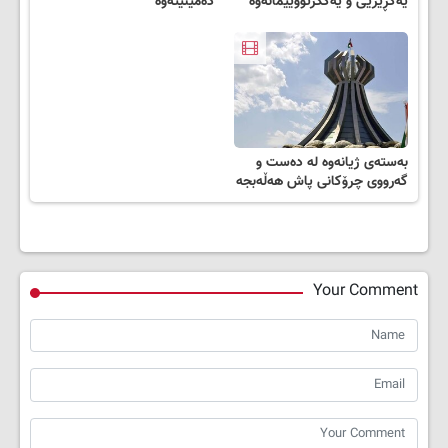
یەکڕیزیی ‌و یەکگرتووییمانەوە
دەمێنێتەوە
بەستەی ژیانەوە لە دەست و
گەرووی چرۆکانی پاش هەڵەبجە
Your Comment