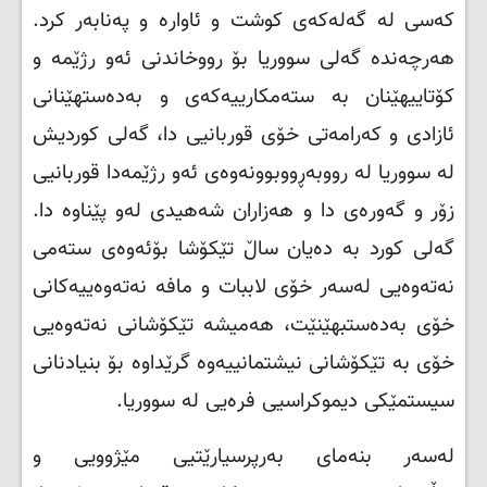
کەسی لە گەلەکەی کوشت و ئاوارە و پەنابەر کرد.
هەرچەندە گەلی سووریا بۆ رووخاندنی ئەو رژێمە و
کۆتاییهێنان بە ستەمکارییەکەی و بەدەستهێنانی
ئازادی و کەرامەتی خۆی قوربانیی دا، گەلی کوردیش
لە سووریا لە رووبەڕووبوونەوەی ئەو رژێمەدا قوربانیی
زۆر و گەورەی دا و هەزاران شەهیدی لەو پێناوە دا.
گەلی کورد بە دەیان ساڵ تێکۆشا بۆئەوەی ستەمی
نەتەوەیی لەسەر خۆی لاببات و مافە نەتەوەییەکانی
خۆی بەدەستبهێنێت، هەمیشە تێکۆشانی نەتەوەیی
خۆی بە تێکۆشانی نیشتمانییەوە گرێداوە بۆ بنیادنانی
سیستمێکی دیموکراسیی فرەیی لە سووریا
.
لەسەر بنەمای بەرپرسیارێتیی مێژوویی و