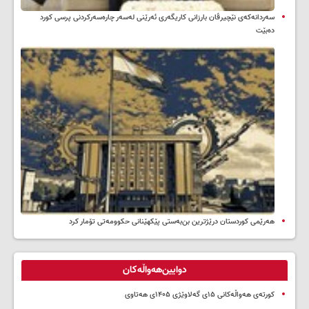
سه‌ردانه‌کەی نێچیرڤان بارزانی كاریگه‌ری ئه‌رێنی له‌سه‌ر چاره‌سه‌ركردنی پرسی كورد
ده‌بێت
هەرێمی کوردستان درێژترین بن‌بەستی پێکهێنانی حکوومەتی تۆمار کرد
دوایین‌هەواڵەکان
کورتەی هەواڵەکانی ۱۵ی گەلاوێژی ۱۴۰۵ی هەتاوی