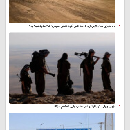
ئایا هێزی سەربازیی ژێر دەسەڵاتی کوردەکانی سووریا هەڵدەوەشێتەوە؟
بۆچی پارتی کرێکارانی کوردستان وازی لەشەڕ هێنا؟