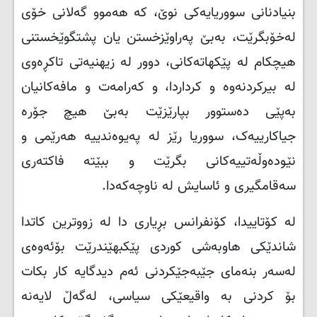
بنیادنانی سووریایەکی نوێ، کە هەموو گەلانی خۆی
لەخۆبگرێت، بەبێ پەراوێزخستن یان پشتگوێخستنی
هیچکام لە پێکهاتەکانی، دوور لە زیهنیەتی تاکڕەوی
لە بیرکردنەوە و کرداردا، و کەرامەت و مافەکانیان
بەپێی دەستوور بپارێزێت بەبێ هیچ جۆرە
جیاکارییەک، سووریا رێز لە پەیوەندییە هەرێمی و
نێودەوڵەتییەکانی بگرێت و ببێتە فاکتەری
سەقامگیری و ئاسایش لە ناوچەکەدا
.
لە کۆتاییدا، کۆنفرانس بڕیاری دا لە زووترین کاتدا
شاندێکی هاوبەشی کوردی پێکبهێندرێت بۆئەوەی
لەسەر بنەمای جێبەجێکردنی ئەم دیدگایە کار بکات
بۆ کردنی بە واقیعێکی سیاسی، لەگەڵ لایەنە