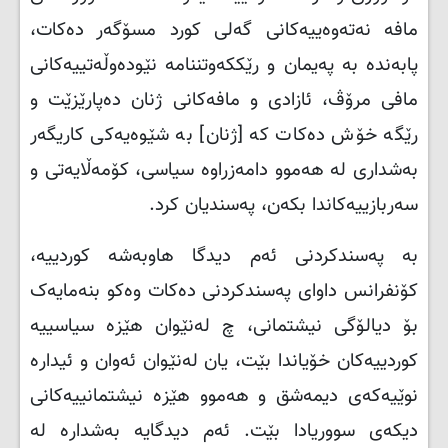
مافە نەتەوەییەکانی گەلی کورد مسۆگەر دەکات،
پابەندە بە پەیمان و رێککەوتننامە نێودەوڵەتییەکانی
مافی مرۆڤ، ئازادی و مافەکانی ژنان دەپارێزێت و
رێگە خۆش دەکات کە [ژنان] بە شێوەیەکی کاریگەر
بەشداری لە هەموو دامەزراوە سیاسی، کۆمەڵایەتی و
سەربازییەکاندا بکەن، پەسندیان کرد
.
بە پەسندکردنی ئەم دیدگا هاوبەشە کوردییە،
کۆنفرانس داوای پەسندکردنی دەکات وەکو بنەمایەک
بۆ دیالۆگی نیشتمانی، چ لەنێوان هێزە سیاسییە
کوردییەکان خۆیاندا بێت، یان لەنێوان ئەوان و ئیدارە
نوێیەکەی دیمەشق و هەموو هێزە نیشتمانییەکانی
دیکەی سووریادا بێت. ئەم دیدگایە بەشدارە لە