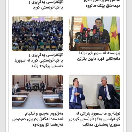
لەگەڵ بەرپرسانی باڵای
کۆنفرانسی یەکڕیزی و
دیمەشق پێکنەهاتووە
یەکهەڵوێستی کورد
پێویستە لە سووریای نوێدا
کۆنفرانسی یەکڕیزی و
مافەکانی کورد دابین بکرێن
یەکهەڵوێستیی کورد لە سووریا
دەستی پێکرد+ وێنە
نوێنەری مەسعوود بارزانی لە
مەزڵووم عەبدی و ئیلهام
کۆنفرانسی یەکهەڵوێستی کوردی
ئەحمەد لەگەڵ وەزیری دەرەوەی
سووریا بەشداری دەکات
فەرەنسا کۆ بوونەوە