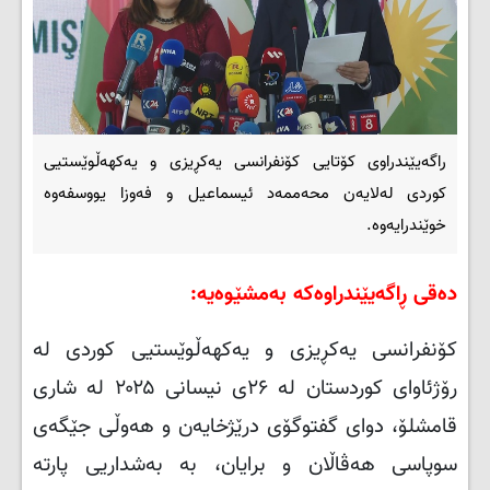
راگەیێندراوی کۆتایی کۆنفرانسی یەکڕیزی و یەکهەڵوێستیی
کوردی لەلایەن محەممەد ئیسماعیل و فەوزا یووسفەوە
خوێندرایەوە.
دەقی ڕاگەیێندراوەکە بەمشێوەیە:
کۆنفرانسی یەکڕیزی و یەکهەڵوێستیی کوردی لە
رۆژئاوای کوردستان لە ۲۶ی نیسانی ۲۰۲۵ لە شاری
قامشلۆ، دوای گفتوگۆی درێژخایەن و هەوڵی جێگەی
سوپاسی هەڤاڵان و برایان، بە بەشداریی پارتە