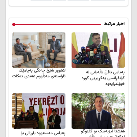
اخبار مرتبط
لاهوور شێخ جەنگی پەیامێک
په‌یامی بافڵ تاڵەبانی له‌
ئاراستەی مەزڵووم عەبدی دەکات
كۆنفڕانسی یەكڕیزیی كورد
خوێندرایه‌وه‌
هێشتا لیژنەیێک بۆ گفتوگۆ
پەیامی مەسعوود بارزانی بۆ