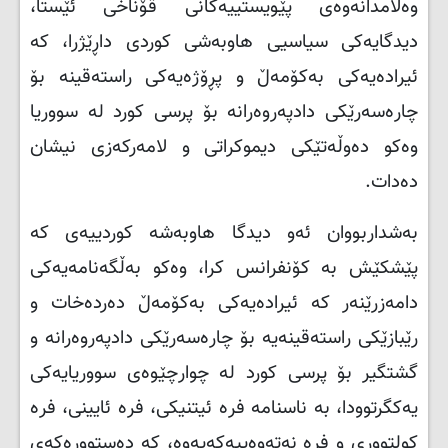
وەڵامدانەوەی پێویستییەکانی قۆناخی ئێستا،
دیدگایەکی سیاسیی هاوبەشی کوردی داڕێژرا، کە
ئیرادەیەکی بەکۆمەڵ و پڕۆژەیەکی راستەقینە بۆ
چارەسەرێکی دادپەروەرانە بۆ پرسی کورد لە سووریا
وەکو دەوڵەتێکی دیموکراتی و لامەرکەزی نیشان
دەدات
.
بەشداربووان ئەو دیدگا هاوبەشە کوردییەی کە
پێشکێش بە کۆنفرانس کرا، وەکو بەڵگەنامەیەکی
دامەزرێنەر کە ئیرادەیەکی بەکۆمەڵ دەردەخات و
رێبازێکی راستەقینەیە بۆ چارەسەرێکی دادپەروەرانە و
گشتگیر بۆ پرسی کورد لە چوارچێوەی سووریایەکی
یەکگرتوودا، بە ناسنامە فرە ئیتنیکی، فرە ئایینی، فرە
کولتووری و فرە نەتەوەییەکەیەوە، کە دەستوورەکەی