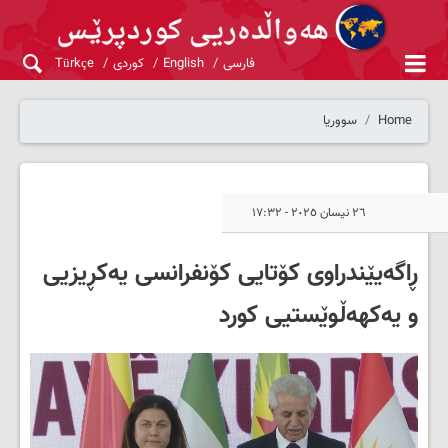
فارسی
English
کوردی
Türkçe
Home
سووریا
٢٦ نیسان ٢٠٢٥ - ١٧:٣٢
ڕاگەیێندراوی كۆتایی كۆنفرانسی یەكڕیزیی
و یەكهەڵوێستیی كورد