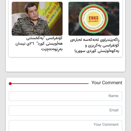
کۆنفرانسی "یەکخستنی
ڕاگەیێندراوی ئەنەکەسە لەبارەی
هەڵویستی کورد" ٢٦ی نیسان
کۆنفرانسی یەکڕیزی و
بەڕێوەدەچێت
یەکهەڵوێستی کوردی سووریا
Your Comment