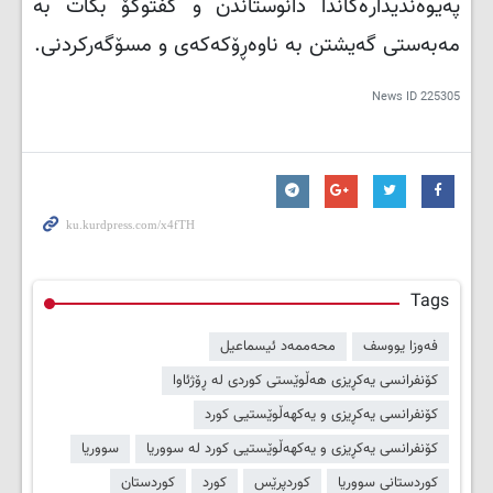
پەیوەندیدارەکاندا دانوستاندن و گفتوگۆ بکات بە
مەبەستی گەیشتن بە ناوەڕۆکەکەی و مسۆگەرکردنی
.
News ID
225305
Tags
فەوزا یووسف
محەممەد ئیسماعیل
کۆنفرانسی یەکڕیزی هەڵوێستی کوردی لە ڕۆژئاوا
کۆنفرانسی یەکڕیزی و یەکهەڵوێستیی کورد
کۆنفرانسی یەکڕیزی و یەکهەڵوێستیی کورد لە سووریا
سووریا
کوردستانی سووریا
کوردپرێس
کورد
کوردستان