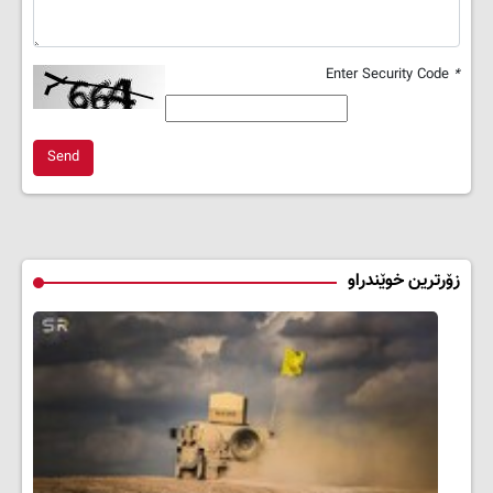
Enter Security Code
*
Send
زۆرترین خوێندراو