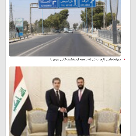
دەرئەنجامی ناڕەزایەتی لە ناوچە کوردنشینەکانی سووریا