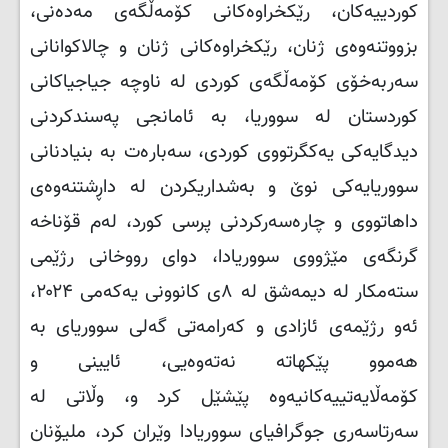
کوردییەکان، رێکخراوەکانی کۆمەڵگەی مەدەنی،
بزووتنەوەی ژنان، رێکخراوەکانی ژنان و چالاکوانانی
سەربەخۆی کۆمەڵگەی کوردی لە ناوچە جیاجیاکانی
کوردستان لە سووریا، بە ئامانجی پەسندکردنی
دیدگایەکی یەکگرتووی کوردی، سەبارەت بە بنیادنانی
سووریایەکی نوێ و بەشداریکردن لە داڕشتنەوەی
داهاتووی و چارەسەرکردنی پرسی کورد، لەم قۆناخە
گرنگەی مێژووی سووریادا، دوای رووخانی رژێمی
ستەمکار لە دیمەشق لە ۸ی کانوونی یەکەمی ۲۰۲۴،
ئەو رژێمەی ئازادی و کەرامەتی گەلی سووریای بە
هەموو پێکهاتە نەتەوەیی، ئایینی و
کۆمەڵایەتییەکانیەوە پێشێل کرد و، وڵاتی لە
سەرتاسەری جوگرافیای سووریادا وێران کرد، ملیۆنان