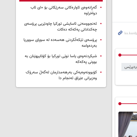
گەڕانەوەی ئاوارەکانی سەرێکانی بۆ ۱۰ی ئاب
دواخراوە
ئەنجوومەنی ئاسایشی تورکیا چاودێریی پرۆسەی
چەکدادانی پەکەکە دەکات
پرۆسەی تێکەڵکردنی هەسەدە لە سوپای سووریا
بەردەوامە
شیکردنەوەی یاسا نوێی تورکیا بۆ کۆتاییهێنان بە
بوونی پەکەکە
ردپرێس
کۆبوونەوەیەکی بەرهەمدارمان لەگەڵ سەرۆک
وەزیرانی عێراق ئەنجام دا