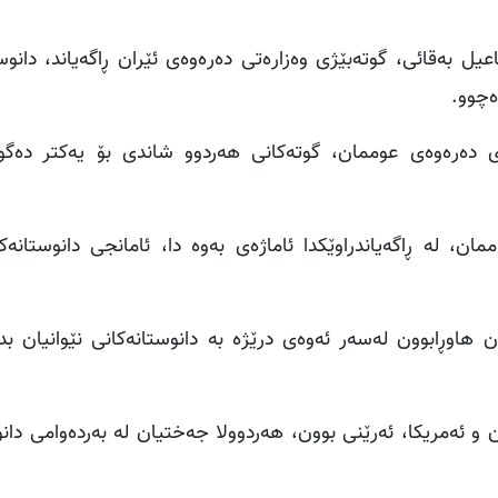
یل بەقائی، گوتەبێژی وەزارەتی دەرەوەی ئێران ڕاگەیاند، دانوس
ەچوو
.
ی دەرەوەی عوممان، گوتەکانی هەردوو شاندی بۆ یەکتر دەگو
، لە ڕاگەیاندراوێکدا ئاماژەی بەوە دا، ئامانجی دانوستانەک
هاوڕابوون لەسەر ئەوەی درێژە بە دانوستانەکانی نێوانیان بد
ن و ئەمریکا، ئەرێنی بوون، هەردوولا جەختیان لە بەردەوامی دان