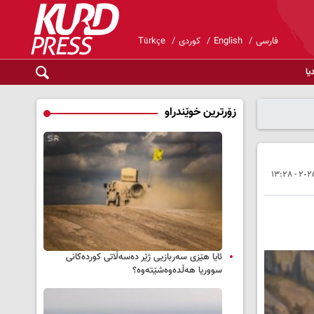
فارسی
English
کوردی
Türkçe
یا
زۆرترین خوێندراو
ئایا هێزی سەربازیی ژێر دەسەڵاتی کوردەکانی
سووریا هەڵدەوەشێتەوە؟