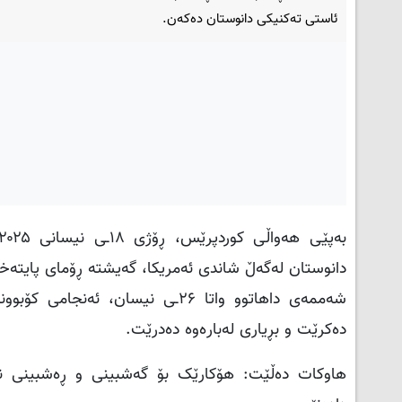
ئاستی تەکنیکی دانوستان دەکەن.
دانوستان لەگەڵ شاندی ئەمریکا، گەیشتە ڕۆمای پایتەختی
شەممەی داهاتوو واتا ۲۶ـی نیسان
دەکرێت و بڕیاری لەبارەوە دەدرێت
.
هاوکات دەڵێت: هۆکارێک بۆ گەشبینی و ڕەشبینی نی