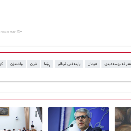
ەدر ئەلبوسەعیدی
عومان
پایتەختی ئیتالیا
ڕۆما
تاران
واشنتۆن
کو