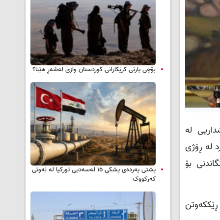
بۆچی پارتی کرێکارانی کوردستان وازی لەشەڕ هێنا؟
تی بەشداریی لە
د لە ڕۆژی
نگاندنی بۆ
پشتی پەردەی پشکی ١٥ لەسەدیی تورکیا لە نەوتی
کەرکووک
ڕێککەوتن