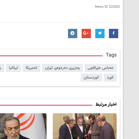
News ID
225263
Tags
عەباس عێراقچی
وەزیری دەرەوەی ئێران
ئەمریکا
ئیتالیا
ب
کورد
کوردستان
اخبار مرتبط