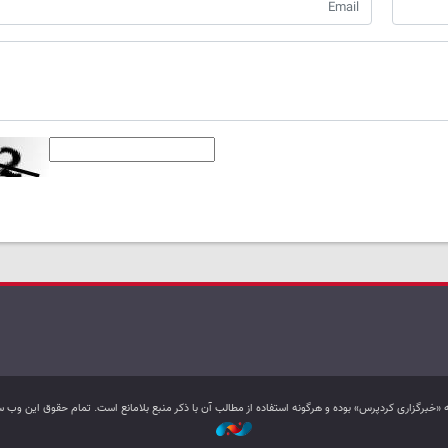
به «خبرگزاری کردپرس» بوده و هرگونه استفاده از مطالب آن با ذکر منبع بلامانع است. تمام حقوق این و