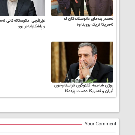
لەسەر بنەمای دانوستانەکان لە
عێراقچی: دانوستانەکانی ئەم
ئەمریکا نزیک بووینەوە
و ڕاشكاوانەتر بوو
ڕۆژی شەممە گفتوگۆی ناڕاستەوخۆی
ئێران و ئەمریکا دەست پێدەکا
Your Comment