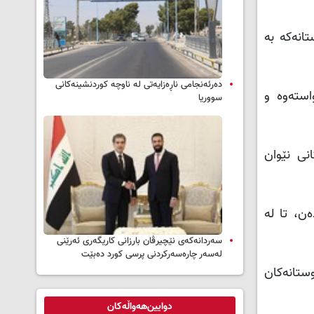
تانەکە بە
دەرئەنجامی ناڕەزایەتی لە ناوچە کوردنشینەکانی
استەوە و
سووریا
انی نێوان
ەن، تا لە
سه‌ردانه‌کەی نێچیرڤان بارزانی كاریگه‌ری ئه‌رێنی
له‌سه‌ر چاره‌سه‌ركردنی پرسی كورد ده‌بێت
وستانەکان
دوایین‌هەواڵەکان