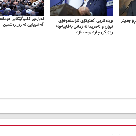
لەبارەی گفتوگۆکانی عومانەو
ڕۆ جدیتر
وردەکاریی گفتوگۆی ناڕاستەوخۆی
گەشبینین نە زۆر ڕەشبین
ئێران و ئەمریکا لە زمانی بەقاییەوە/
ڕۆژێکی چارەنووسسازە