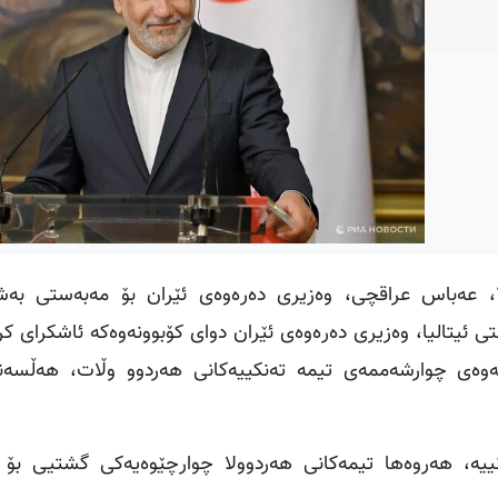
بەپێی هەواڵی کوردپرێس، ڕۆژی ۱۸ـی نیسانی ۲۰۲۵، عەباس عراقچی، وەزیری دەرەوەی ئێران بۆ مەبەس
 ئیتالیا، وەزیری دەرەوەی ئێران دوای کۆبوونەوەکە ئاشکرای کر
، ئەنجامی کۆبوونەوەی چوارشەممەی تیمە تەنکییەکانی هەردوو وڵات، هەڵسە
یە، هەروەها تیمەکانی هەردوولا چوارچێوەیەکی گشتیی بۆ 