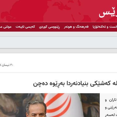
انست و تەکنەلۆژیا
فەرهەنگ و هونەر
ڕێنووسی کوردی
کەیسی تایبەت
مولتی مد
٢٠ نیسان ٢٠٢٥ - ١٣:٢٨
ە کەشێکی بنیادنەردا بەڕێوە دەچن
اران و
ەرێنی و
ت لەسەر