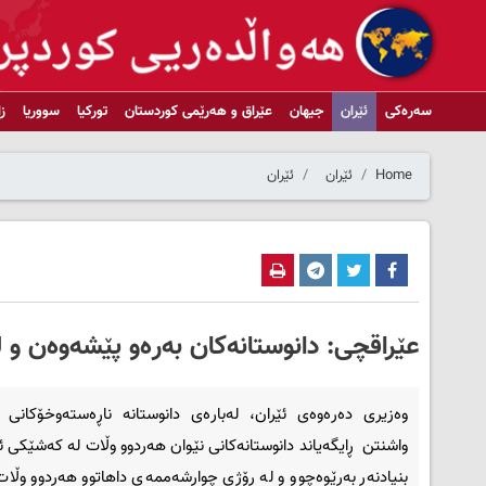
سەرەکی
ئێران
جیهان
عێراق و هەرێمی کوردستان
تورکیا
سووریا
ز
Home
ئێران
ئێران
عێراقچی: دانوستانەکان بەرەو پێشەوەن و ل
وەزیری دەرەوەی ئێران، لەبارەی دانوستانە ناڕەستەوخۆکانی ت
واشنتن ڕایگەیاند دانوستانەکانی نێوان هەردوو وڵات لە کەشێکی ئ
بنیادنەر بەڕێوەچوو و لە ڕۆژی چوارشەممەی داهاتوو هەردوو وڵا