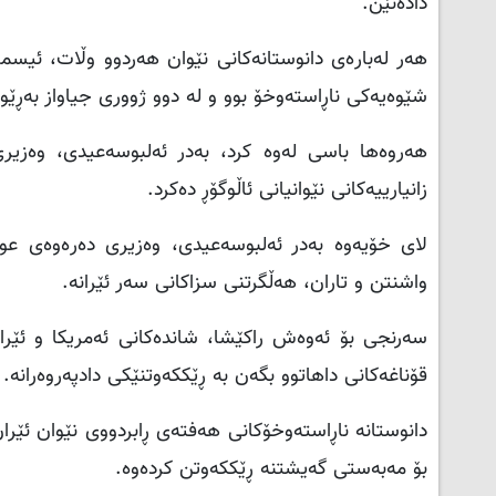
دادەنێن
.
هەر لەبارەی دانوستانەکانی نێوان هەردوو وڵات، ئیسماع
شێوەیەکی ناڕاستەوخۆ بوو و لە دوو ژووری جیاواز بەڕێو
هەروەها باسی لەوە کرد، بەدر ئەلبوسەعیدی، وەزیر
زانیارییەکانی نێوانیانی ئاڵوگۆڕ دەکرد
.
لای خۆیەوە بەدر ئەلبوسەعیدی، وەزیری دەرەوەی عوممان
واشنتن و تاران، هەڵگرتنی سزاکانی سەر ئێرانە
.
سەرنجی بۆ ئەوەش راکێشا، شاندەکانی ئەمریکا و ئێران 
قۆناغەکانی داهاتوو بگەن بە ڕێککەوتنێکی دادپەروەرانە
.
دانوستانە ناڕاستەوخۆکانی هەفتەی ڕابردووی نێوان ئێرا
بۆ مەبەستی گەیشتنە ڕێککەوتن کردەوە.