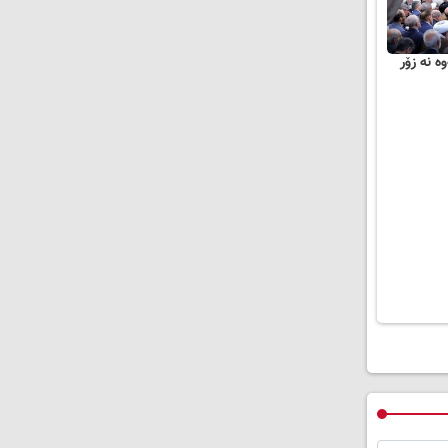
ە نە زۆر