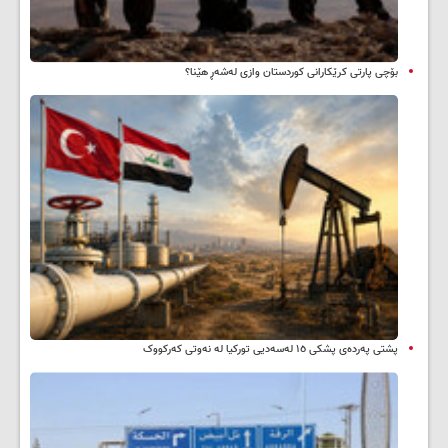
بۆچی پارتی کرێکارانی کوردستان وازی لەشەڕ هێنا؟
پشتی پەردەی پشکی ١٥ لەسەدیی تورکیا لە نەوتی کەرکووک