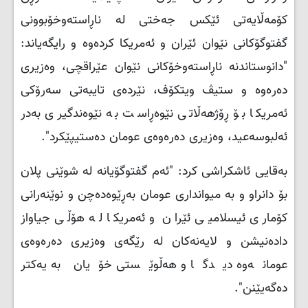
کۆمەڵایەتی ئێکس جەختی لە ناڕاستەوخۆبوونی
گفتوگۆکانی نێوان ئێران و ئەمریکا کردەوە و رایگەیاند:
"دانوستاندنە ناڕاستەوخۆکانی نێوان عێراقچی، وەزیری
دەرەوە و ستیڤ ویتکۆف، نێردەی تایبەتی سەرۆکی
ئەمریکا بۆ ڕۆژهەڵاتی نێوەڕاست بە نێوەندگیری بەدر
ئەلبوسەعید، وەزیری دەرەوەی عومان دەستیپێکرد
."
بەقایی ئاشکراشی کرد: "ئەم گفتوگۆیانە لە شوێنی پلان
بۆ دانراو و بە میوانداری عومان بەڕێوەدەچن و نوێنەرانی
کۆماری ئیسلامیی ئێران و ئەمریکا لە هۆڵی جیاواز
دادەنیشن و لایەنەکان لە رێگەی وەزیری دەرەوەی
عومانەوە دیدگا و هەڵوێستی خۆیان بە یەکتر
دەگەیێنن
."