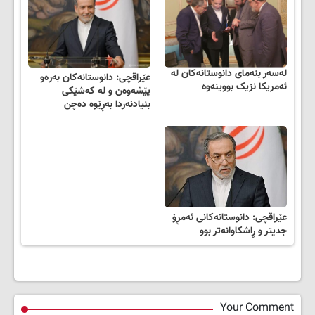
لەسەر بنەمای دانوستانەکان لە
عێراقچی: دانوستانەکان بەرەو
ئەمریکا نزیک بووینەوە
پێشەوەن و لە کەشێکی
بنیادنەردا بەڕێوە دەچن
عێراقچی: دانوستانەکانی ئەمڕۆ
جدیتر و ڕاشكاوانەتر بوو
Your Comment