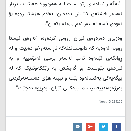
"ئەگەر ئیرادەی پێویست لە هەردوولا هەبێت، بڕیار
لەسەر خشتەی کاتیش دەدەین، بەڵام هێشتا زووە بۆ
ئەوەی قسە لەسەر ئەم بابەتە بکەین
."
وەزیری دەرەوەی ئێران ڕوونی کردەوە، "ئەوەی ئێستا
روونە ئەوەیە کە دانوستاندنەکە ناڕاستەوخۆ دەبێت و لە
ڕوانگەی ئێمەوە تەنیا لەسەر پرسی ئەتۆمییە و بە
ئیرادەی پێویست بۆ گەیشتن بە رێککەوتنێک کە لە
پێگەیەکی یەکسانەوە بێت و ببێتە هۆی دەستەبەرکردنی
بەرژەوەندییە نیشتمانییەکانی ئێران، بەڕێوە دەچێت".
News ID
225205