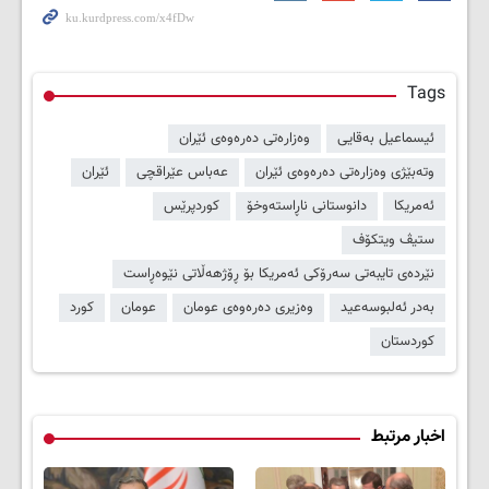
Tags
ئیسماعیل بەقایی
وەزارەتی دەرەوەی ئێران
وتەبێژی وەزارەتی دەرەوەی ئێران
عەباس عێراقچی
ئێران
ئەمریکا
دانوستانی ناڕاستەوخۆ
کوردپرێس
ستیڤ ویتکۆف
نێردەی تایبەتی سەرۆکی ئەمریکا بۆ ڕۆژهەڵاتی نێوەڕاست
بەدر ئەلبوسەعید
وەزیری دەرەوەی عومان
عومان
کورد
کوردستان
اخبار مرتبط