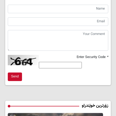
Enter Security Code
*
Send
زۆرترین خوێندراو