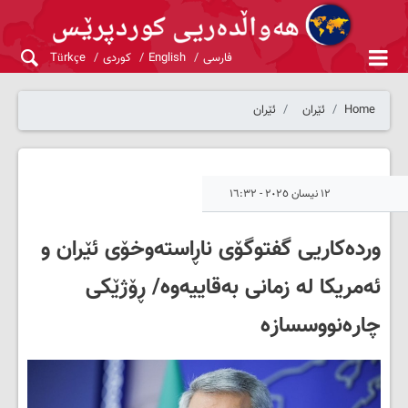
فارسی
English
کوردی
Türkçe
Home
ئێران
ئێران
١٢ نیسان ٢٠٢٥ - ١٦:٣٢
وردەکاریی گفتوگۆی ناڕاستەوخۆی ئێران و
ئەمریکا لە زمانی بەقاییەوە/ ڕۆژێکی
چارەنووسسازە