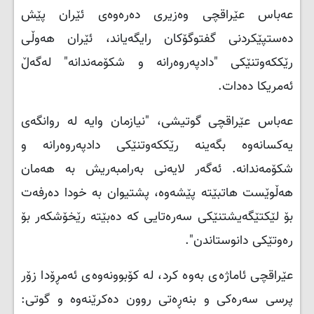
عەباس عێراقچی وەزیری دەرەوەی ئێران پێش
دەستپێکردنی گفتوگۆکان رایگەیاند، ئێران هەوڵی
رێککەوتنێکی "دادپەروەرانە و شکۆمەندانە" لەگەڵ
ئەمریکا دەدات
.
عەباس عێراقچی گوتیشی، "نیازمان وایە لە روانگەی
یەکسانەوە بگەینە رێککەوتنێکی دادپەروەرانە و
شکۆمەندانە. ئەگەر لایەنی بەرامبەریش بە هەمان
هەڵوێست هاتبێتە پێشەوە، پشتیوان بە خودا دەرفەت
بۆ لێکتێگەیشتنێکی سەرەتایی کە دەبێتە رێخۆشکەر بۆ
رەوتێکی دانوستاندن
."
عێراقچی ئاماژەی بەوە کرد، لە کۆبوونەوەی ئەمڕۆدا زۆر
پرسی سەرەکی و بنەڕەتی روون دەکرێنەوە و گوتی: