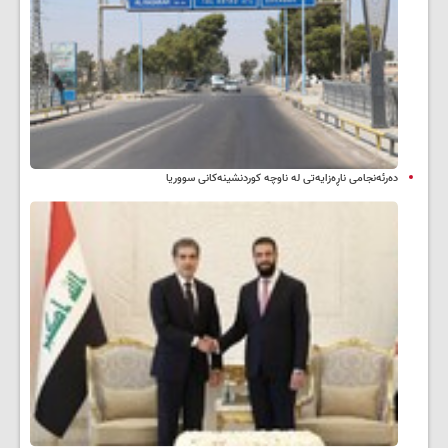
دەرئەنجامی ناڕەزایەتی لە ناوچە کوردنشینەکانی سووریا