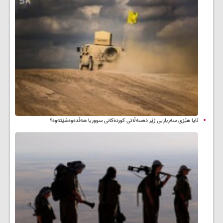
ئایا هێزی سەربازیی ژێر دەسەڵاتی کوردەکانی سووریا هەڵدەوەشێتەوە؟