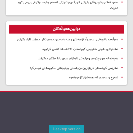
سه‌ردانه‌کەی نێچیرڤان بارزانی كاریگه‌ری ئه‌رێنی له‌سه‌ر چاره‌سه‌ركردنی پرسی كورد
ده‌بێت
دوایین‌هەواڵەکان
دەوڵەت باخچەلی: عەبدوڵا ئۆجەلان و سەلاحەدین دەمیرتاش دەبێت ئازاد بکرێن
هەناردەی نەوتی هەرێمی کوردستان ۹۱ لەسەد کەمی کردووە
یەپەژە لە چوارچێوەی وەزارەتی ناوخۆی سووریادا جێگیر دەکرێت
هەرێمی کوردستان درێژترین بن‌بەستی پێکهێنانی حکوومەتی تۆمار کرد
شەرع و عەبدی لە دیمەشق کۆ بوونەوە
Desktop version