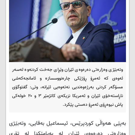
وتەبێژی وەزارەتی دەرەوەی ئێران وێڕای جەخت کردنەوە لەسەر
ئەوەی کە ئەمڕۆ ڕۆژێکی چارەنووسسازە و ئامانجەکەشی
مسۆگەر کردنی بەرژەوەندیی نەتەوەیی ئێرانە، وتی: گفتوگۆی
ناڕاستەخۆی ئێران و ئەمریکا نزیکەی کاتژمێر ۳ و ۲۰ خولەکی
پاش نیوەڕۆی ئەمڕۆ دەستی پێکرد.
بەپێی هەواڵی کوردپرێس، ئیسماعیل بەقایی، وتەبێژی
وەزارەتی دەرەوەی ئێران لە پەیامێکدا لە تۆڕی