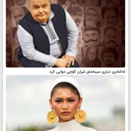
ئەکتەری دیاری سینەمای ئێران کۆچی دوایی کرد