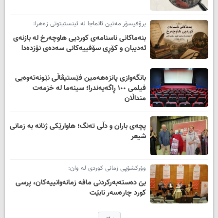
پرۆفیسۆر مەتین ئاتماجا لە ئینستیتوتی زەهرا:
بنەماکانی ناسنامەی کوردیی هاوچەرخ لە بازنەی
ئەدیبان و کۆڕی سۆفییەکانی سەدەی نۆزدەدا
​بانگەوازی پانزەهەمین فێستیڤاڵی نێونەتەوەیی
فیلمی ١٠٠ ڕاگەیەندرا؛ سینەما لە خزمەت
منداڵان
پچەی باران و دڵی تەنگ؛ هاوارێکی ژنانە بە زمانی
شیعر
وۆرکشۆپی زمانی کوردی لە وان:
بێ دەستەبەرکردنی مافە زمانەوانییەکان، پرسی
کورد چارەسەر نابێت