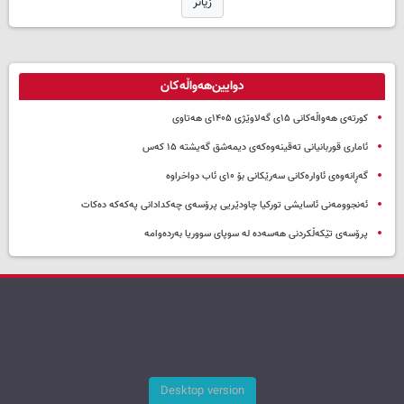
زیاتر
دوایین‌هەواڵەکان
کورتەی هەواڵەکانی ۱۵ی گەلاوێژی ۱۴۰۵ی هەتاوی
ئاماری قوربانیانی تەقینەوەکەی دیمەشق گەیشتە ۱۵ کەس
گەڕانەوەی ئاوارەکانی سەرێکانی بۆ ۱۰ی ئاب دواخراوە
ئەنجوومەنی ئاسایشی تورکیا چاودێریی پرۆسەی چەکدادانی پەکەکە دەکات
پرۆسەی تێکەڵکردنی هەسەدە لە سوپای سووریا بەردەوامە
Desktop version