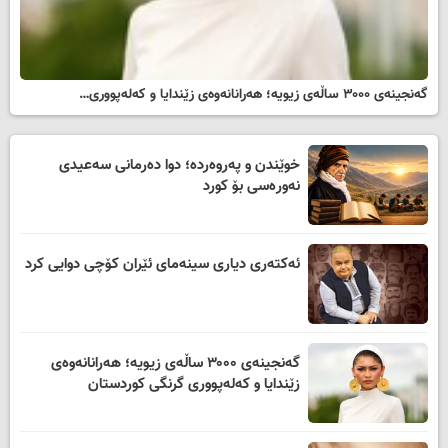
گەنجینەی ۳۰۰۰ ساڵەی زیویە؛ هەرانانەوەی زێندایا و کەلەپووری…
خوێندن و پەروەردە؛ دوا دەرمانی سەعیدی
نەورەسی بۆ کورد
ئەکتەری دیاری سینەمای ئێران کۆچی دوایی کرد
گەنجینەی ۳۰۰۰ ساڵەی زیویە؛ هەرانانەوەی
زێندایا و کەلەپووری گرنگی کوردستان