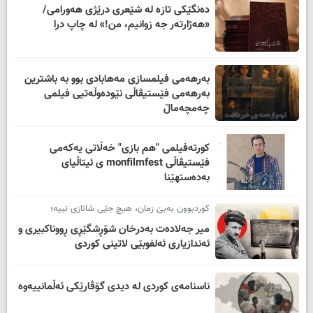
دەنگێکی تازە لە شێعری درێژی هەورامی/
«هەژارتەر جە زوانیم، من!» لە چاپ درا
بەرهەمی فیلمسازی مەهابادی بوو بە باشترین
بەرهەمی فێستیڤاڵی نێودەوڵەتیی فیلمی
چەمچەماڵ
کورتەفیلمی "هم بازی" خەڵاتی یەکەمی
فێستیڤاڵی monfilmfest ی ئیتاڵیای
بەدەستهێنا
کوردبوون بەبێ زمان، هیچ جێی شانازی نییە؛
میر جەلادەت بەدرخان شۆڕشگێڕی ڕووناکبیری و
ئەندازیاری ئەلفوبێی لاتینی کوردی
ناسنامەی کوردی لە دیدی گۆڤارێکی ئەڵمانییەوە