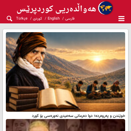
فارسی
English
کوردی
Türkçe
خوێندن و پەروەردە؛ دوا دەرمانی سەعیدی نەورەسی بۆ کورد