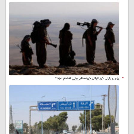
بۆچی پارتی کرێکارانی کوردستان وازی لەشەڕ هێنا؟