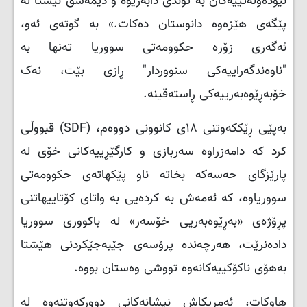
نێودەوڵەتییەکان بە توندی دابەزیوە و دیمەشق ئێستا لە
پێگەی هێزەوە دانوستان دەکات.» بە گوتەی ئەو،
ئەگەری زۆرە حکوومەتی سووریا تەنها بە
"ناوەندگەراییەکی سنووردار" ڕازی بێت، نەک
خۆبەڕێوەبەرییەکی ڕاستەقینە.
بەپێی ڕێککەوتنی ۱۸ی کانوونی دووەم، (
SDF
) قبووڵی
کرد کە دامەزراوە سەربازی و کارگێڕییەکانی خۆی لە
پارێزگای حەسەکە بخاتە ناو پێکهاتەی حکوومەتی
سووریاوە، کە ئەمەش بە کردەیی بە واتای کۆتاییهاتنی
پڕۆژەی «بەڕێوەبەریی خۆسەر» لە باکووری سووریا
دادەنرێت، هەرچەندە پرۆسەی جێبەجێکردنی هێشتا
بەهۆی ناکۆکییەکانەوە تووشی وەستان بووە.
هاوکات، ئەمریکاش نیشانەکانی دوورکەوتنەوە لە