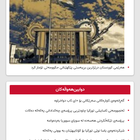
هەرێمی کوردستان درێژترین بن‌بەستی پێکهێنانی حکوومەتی تۆمار کرد
دوایین‌هەواڵەکان
گەڕانەوەی ئاوارەکانی سەرێکانی بۆ ۱۰ی ئاب دواخراوە
ئەنجوومەنی ئاسایشی تورکیا چاودێریی پرۆسەی چەکدادانی پەکەکە دەکات
پرۆسەی تێکەڵکردنی هەسەدە لە سوپای سووریا بەردەوامە
شیکردنەوەی یاسا نوێی تورکیا بۆ کۆتاییهێنان بە بوونی پەکەکە