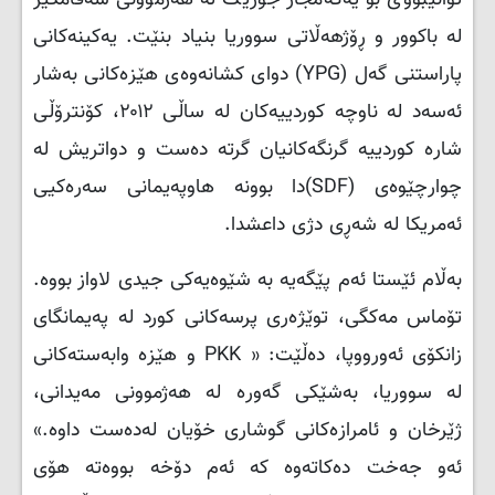
لە باکوور و ڕۆژهەڵاتی سووریا بنیاد بنێت. یەکینەکانی
پاراستنی گەل (
YPG
) دوای کشانەوەی هێزەکانی بەشار
ئەسەد لە ناوچە کوردییەکان لە ساڵی ۲۰۱۲، کۆنترۆڵی
شارە کوردییە گرنگەکانیان گرتە دەست و دواتریش لە
چوارچێوەی (
SDF
)دا بوونە هاوپەیمانی سەرەکیی
ئەمریکا لە شەڕی دژی داعشدا.
بەڵام ئێستا ئەم پێگەیە بە شێوەیەکی جیدی لاواز بووە.
تۆماس مەکگی، توێژەری پرسەکانی کورد لە پەیمانگای
زانکۆی ئەورووپا، دەڵێت: «
PKK
و هێزە وابەستەکانی
لە سووریا، بەشێکی گەورە لە هەژموونی مەیدانی،
ژێرخان و ئامرازەکانی گوشاری خۆیان لەدەست داوە.»
ئەو جەخت دەکاتەوە کە ئەم دۆخە بووەتە هۆی