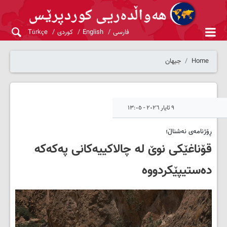
فارسی
English
کوردی
Türkçe
Home
جیهان
٩ ئایار ٢٠٢٦ - ١٣:٠٥
ڕۆژنامەی نەشناڵ؛
قۆناغێکی نوێ لە چالاکییەکانی پەکەکە
دەستیپێکردووە