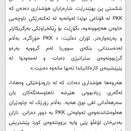
شکستی پێ بهێندرێت. شارەزایان هۆشداری دەدەن کە
PKK
لە قۆناغی نوێدا لەوانەیە لە ئەکتەرێکی ناوچەیی
خاوەن هەژموونەوە، بگۆڕێت بۆ ڕێکخراوێکی بەرگریکارتر
و پەرتەوازەتر. ئۆزان دەڵێت: «
PKK
خۆڕاگرە، بەڵام
لەدەستدانی بنکەی سووریا ئەم گرووپە بەرەو
گرژبوونەوەی ستراتیژی دەبات و لەمەودوا لە
پێپێشینەی کارەکانیاندا تەنها مانەوە دەبێت.»
هەروەها هۆشداری دەدات کە لە بارودۆخێکی وەهادا،
ئەگەری زیادبوونی هێرشە ناهاوسەنگەکان یان
سەرهەڵدانی لقی نوێ هەیە. بەڵام زۆرێک لە چاودێران
هەڵوەشاندنەوەی تەواوەتی
PKK
بە دوور دەزانن. نازان
بەدیرخان ئۆغڵۆ پێی وایە بزووتنەوەی کورد پێشتریش