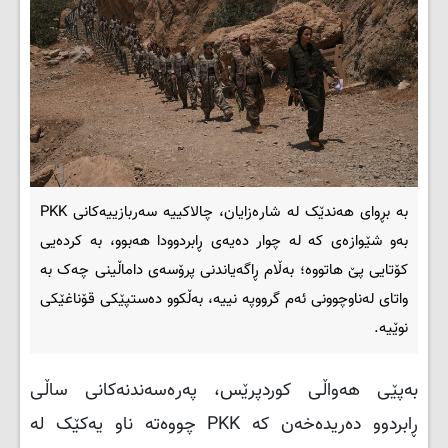
بە بڕوای هەندێک لە شارەزایان، چالاکییە سەربازییەکانی PKK
بەو شێوازەی کە لە چوار دەیەی ڕابردوودا هەبوو، بە کردەیی
کۆتایی پێ هاتووە؛ بەڵام ڕاگەیاندنی پرۆسەی داماڵینی چەک بە
واتای لەناوچوونی ئەم گرووپە نییە، بەڵکوو دەستپێکی قۆناغێکی
نوێیە.
بەپێی هەواڵی کوردپرێس، پەرەسەندنەکانی ساڵی
ڕابردوو دەریدەخەن کە
PKK
چووەتە ناو یەکێک لە