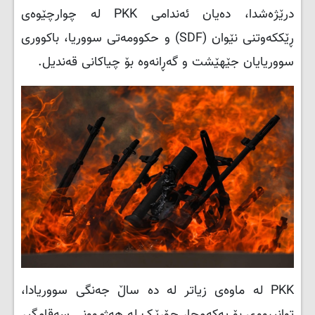
درێژەشدا، دەیان ئەندامی
PKK
لە چوارچێوەی
ڕێککەوتنی نێوان (
SDF
) و حکوومەتی سووریا، باکووری
سووریایان جێهێشت و گەڕانەوە بۆ چیاکانی قەندیل.
PKK
لە ماوەی زیاتر لە دە ساڵ جەنگی سووریادا،
توانیبووی بۆ یەکەمجار جۆرێک لە هەژموونی سەقامگیر