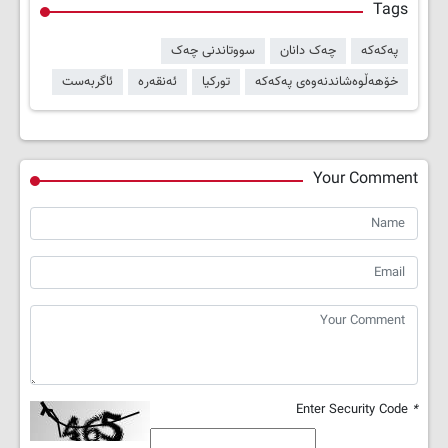
Tags
پەکەکە
چەک دانان
سووتاندنی چەک
خۆهەڵوەشاندنەوەی پەکەکە
تورکیا
ئەنقەرە
ئاگربەست
Your Comment
Enter Security Code
*