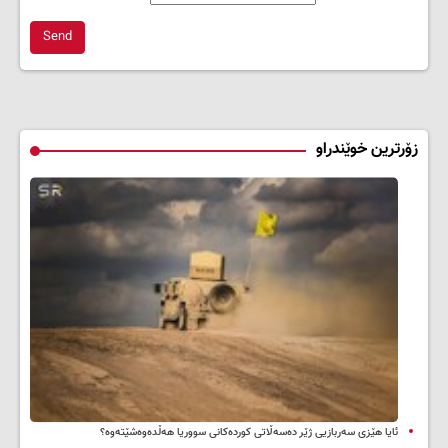
Send
زۆرترین خوێندراو
ئایا هێزی سەربازیی ژێر دەسەڵاتی کوردەکانی سووریا هەڵدەوەشێتەوە؟