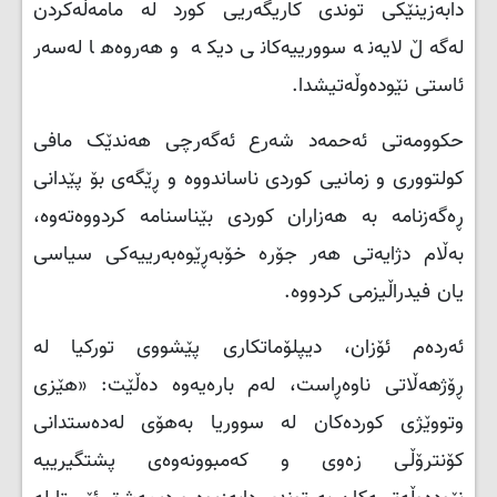
دابەزینێکی توندی کاریگەریی کورد لە مامەڵەکردن
لەگەڵ لایەنە سوورییەکانی دیکە و هەروەها لەسەر
ئاستی نێودەوڵەتیشدا.
حکوومەتی ئەحمەد شەرع ئەگەرچی هەندێک مافی
کولتووری و زمانیی کوردی ناساندووە و ڕێگەی بۆ پێدانی
ڕەگەزنامە بە هەزاران کوردی بێناسنامە کردووەتەوە،
بەڵام دژایەتی هەر جۆرە خۆبەڕێوەبەرییەکی سیاسی
یان فیدراڵیزمی کردووە.
ئەردەم ئۆزان، دیپلۆماتکاری پێشووی تورکیا لە
ڕۆژهەڵاتی ناوەڕاست، لەم بارەیەوە دەڵێت: «هێزی
وتووێژی کوردەکان لە سووریا بەهۆی لەدەستدانی
کۆنترۆڵی زەوی و کەمبوونەوەی پشتگیرییە