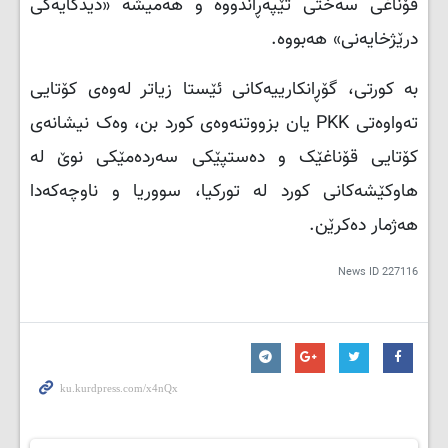
قۆناغی سەختی تێپەڕاندووە و هەمیشە «دیدگایەکی
درێژخایەنی» هەبووە.
بە کورتی، گۆڕانکارییەکانی ئێستا زیاتر لەوەی کۆتایی
تەواوەتی
PKK
یان بزووتنەوەی کورد بن، وەک نیشانەی
کۆتایی قۆناغێک و دەستپێکی سەردەمێکی نوێ لە
هاوکێشەکانی کورد لە تورکیا، سووریا و ناوچەکەدا
هەژمار دەکرێن.
News ID
227116