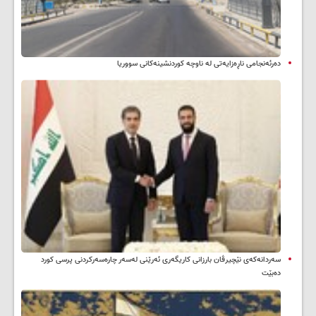
دەرئەنجامی ناڕەزایەتی لە ناوچە کوردنشینەکانی سووریا
سه‌ردانه‌کەی نێچیرڤان بارزانی كاریگه‌ری ئه‌رێنی له‌سه‌ر چاره‌سه‌ركردنی پرسی كورد
ده‌بێت