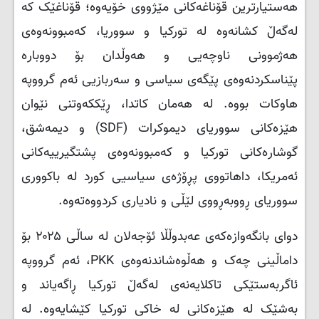
هەستیارترین قۆناغەکانی مێژووی خۆیەوە؛ قۆناغێک کە
لەگەڵ کشانەوە لە تورکیا و سووریا، کەمبوونەوەی
هەژموونی ناوچەیی و هەوڵدان بۆ دووبارە
پێناسکردنەوەی پێگەی سیاسی و سەربازیی ئەم گرووپە
هاوکات بووە. لە هەمان کاتدا، ڕێککەوتنی نێوان
هێزەکانی سووریای دیموکرات (
SDF
) و دیمەشق،
گوشارەکانی تورکیا و کەمبوونەوەی پشتگیرییەکانی
ئەمریکا، داهاتووی پڕۆژەی سیاسیی کورد لە باکووری
سووریای ڕووبەڕووی لێڵی و نادیاری کردووەتەوە.
دوای بانگەوازەکەی عەبدوڵڵا ئۆجەلان لە ساڵی ۲۰۲۵ بۆ
داماڵینی چەک و هەڵوەشاندنەوەی
PKK
، ئەم گرووپە
ئاگربەستێکی تاکلایەنەی لەگەڵ تورکیا ڕاگەیاند و
بەشێک لە هێزەکانی لە خاکی تورکیا کێشایەوە. لە