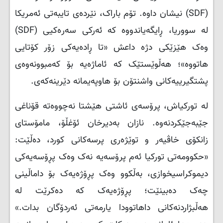
(
SDF
) نیشان داوە. تۆم باراک، نێردەی تایبەتی ئەمریکا
لە سووریا، ڕایگەیاندووە کە ئەرکی سەرەکیی (
SDF
)
وەک هێزێکی دژە داعش «تا ڕادەیەکی زۆر کۆتایی
هاتووە»؛ هەڵوێستێک کە ئاماژەیە بۆ کەمبوونەوەی
پشتگیرییەکانی واشنتۆن بۆ هاوپەیمانە دێرینەکەی.
لە تورکیاش، پرۆسەی ئاشتی هێشتا نەچووەتە قۆناغی
جێبەجێکردنەوە. نازان بەدیرخان ئۆغڵۆ، مامۆستای
زانکۆی خاڤیەر و توێژەری پرسەکانی کورد، دەڵێت:
«حکوومەتی تورکیا ئەم پرۆسەیە نەک وەک پڕۆسەیەکی
دیموکراسیخوازی، بەڵکوو وەک پڕۆژەیەک بۆ داماڵینی
چەک دەبینێت؛ پڕۆژەیەک کە دەکرێت لە
هەڵبژاردنەکانی داهاتوودا یارمەتی ئەردۆگان بدات.»