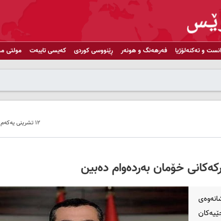
انست و تەکنەلۆژیا
فەرهەنگ و هونەر
ڕێنووسی کوردی
کەیسی تایبەت
مولتی مد
١٢ تشرینی یەکەم ٢٠٢٤ - ١١:٣٠
کەکانی خۆمان بەردەوام دەبین
انەوەی
ێیەكان