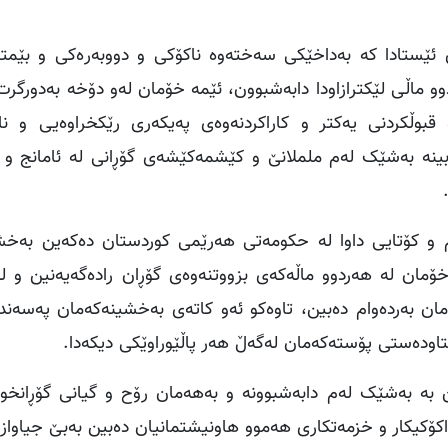
ئێستادا کە بەداخێکی سەختەوە ناکۆکی و دووبەرەکی و بێمتم
وو ماڵی لێکترازاودا دابەشبوون، ئێمە خۆمان لەو دۆخە بەدورگر
وڵکردنی یەکتر و کاراکردنەوەی پەیکەری رێکخراوەیی و ناو
 نابینە بەشێک لەم ململانێ و کێشمەکێشەی گۆڕانی لە ئامانج و 
م و کۆتایی داوا لە حکومەتی هەرێمی کوردستان دەکەین بەخش
ۆمان لە هەردوو ماڵەکەی بزووتنەوەی گۆڕان رادەگەیەنین و لە
مان بەردەوام دەبین، تاوەكو ئەو کاتەی بەخشینەکەمان پەسەند
تاودەستی پۆستەکەمان لەگەڵ هەر پاڵێوراوێکی دیكەدا.
 بە بەشێک لەم دابەشبوونە و بەهەمان رۆح و گیانی گۆڕانخواز
ۆکیکار و خزمەتکاری هەموو هاونیشتمانیان دەبین بەبێ جیاو