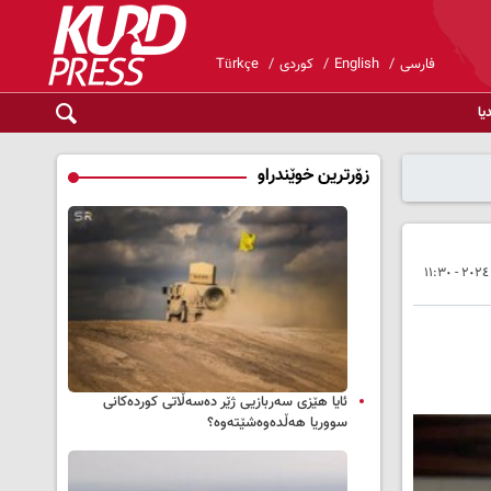
فارسی
English
کوردی
Türkçe
یا
زۆرترین خوێندراو
ئایا هێزی سەربازیی ژێر دەسەڵاتی کوردەکانی
سووریا هەڵدەوەشێتەوە؟