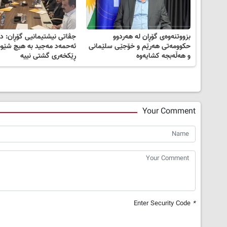
بزووتنەوەی گۆڕان لە هەردوو
جڤاتی نیشتیمانیی گۆڕان: دان
حکوومەتی هەرێم و خۆجێی سلێمانی
ئەحمەد مەجید بە هیچ شێو
و هەڵەبجە کشایەوە
ڕێکخەری گشتی نییە
Your Comment
Enter Security Code
*