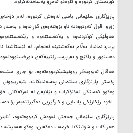
کوردستان کردووە و تاوەكو ئەمڕۆ پەسەندنەکراوە.
پارێزگاری سلێمانی باسی لەوەش كردووە، لەم دۆخەی 
زۆرو قوڵ کەوتووەتە ناو بزوتنەوەی گۆڕانەوە و بەسەر د
هەوڵێکی کۆکردنەوە و یەکخستنەوە و رێکخستنەوەو قب
بڕیاردانماندا، بەڵام نەگەشتینە ئەنجام، لە ئێستاشدا
دەستوور و پاکێچ و بەرپرسیارێتییەکەی دورخستووەتەوە.
هەڤاڵ ئەبووبەكر روونیشیكردووەتەوە، بۆ جاری سێیە
پۆستی پارێزگاری سلێمانی پەسەندبکات، بێبەریبوونی خ
وەکوو کەسێکی تەکنۆکرات و بێلایەن لە ئەرکەکانی خۆ
یاخود رێکارێکی یاسایی و کارگێڕیی دەگیرێتەبەر بۆ دەس
پارێزگاری سلێمانی جەختی لەوەش كردووەتەوە، "نابین
هەر کات و شوێنێکدا خزمەت دەکەین، وەکو هەمیشە داک