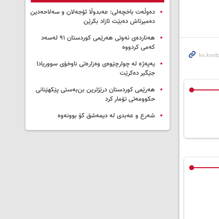
دەوڵەت باخچەلی: عەبدوڵا ئۆجەلان و سەلاحەدین
دەمیرتاش دەبێت ئازاد بکرێن
هەناردەی نەوتی هەرێمی کوردستان ۹۱ لەسەد
کەمی کردووە
یەپەژە لە چوارچێوەی وەزارەتی ناوخۆی سووریادا
جێگیر دەکرێت
هەرێمی کوردستان درێژترین بن‌بەستی پێکهێنانی
حکوومەتی تۆمار کرد
شەرع و عەبدی لە دیمەشق کۆ بوونەوە