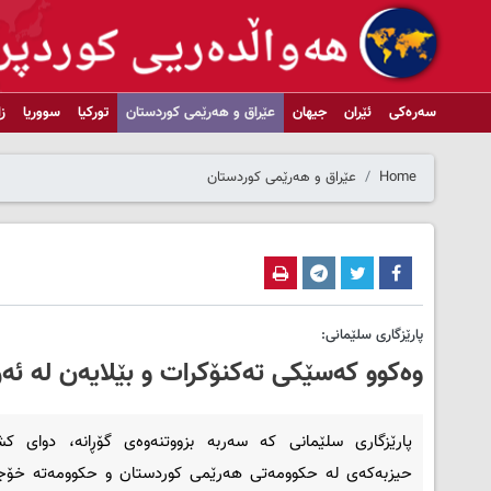
سەرەکی
ئێران
جیهان
عێراق و هەرێمی کوردستان
تورکیا
سووریا
ز
Home
عێراق و هەرێمی کوردستان
پارێزگاری سلێمانی:
وەکوو کەسێکی تەکنۆکرات و بێلایەن لە ئەر
پارێزگاری سلێمانی كە سەربە بزووتنەوەی گۆڕانە، دوای كش
حیزبەكەی لە حكوومەتی هەرێمی كوردستان و حكوومەتە خۆج