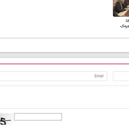
ا
ەیەک