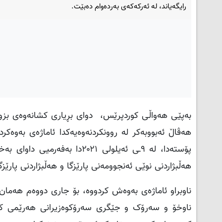
رایگەیاند، لە ئەركەكەی بەردەوام دەبێت.
بەپێی هەواڵی کوردپرێس، دوای بڕیاری كشانەوەی بزو
هەڤاڵ ئەبووبەكر لە روونكردنەوەیەكدا ئاماژەی بەوە
پۆستەدا، لە ۹ـی ئەیلولی ۰۲۱
هەڵبژاردنی نوێی ئەنجوومەنی پارێزگا و هەڵبژاردنی پارێزگ
ناوخۆ و سەرۆک و جێگری سەرۆکوەزیرانی هەرێمی ک