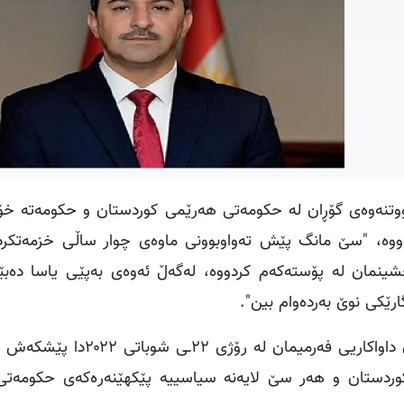
وتنەوەی گۆڕان لە حكومەتی هەرێمی كوردستان و حكومەتە خۆ
كردووە، "سێ مانگ پێش تەواوبوونی ماوەی چوار ساڵی خزمەتکرد
۲دا بەفەرمیی داوای بەخشینمان لە پۆستەکەم کردووە، لەگەڵ ئەوەی بەپێی یاسا د
ارێکی نوێ بەردەوام بین".
ناوبراو ئاماژەی بەوەش كردووە، بۆ جاری دووەم هەمان داواکاریی فەرم
وردستان و هەر سێ لایەنە سیاسییە پێکهێنەرەکەی حکومەت