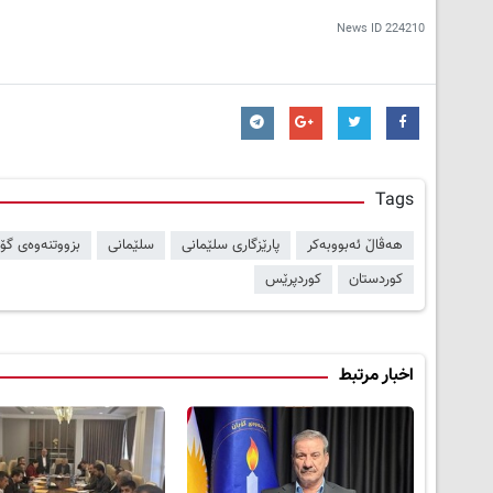
News ID
224210
Tags
هەڤاڵ ئەبووبەکر
پارێزگاری سلێمانی
سلێمانی
بزووتنەوەی گۆڕ
کوردستان
کوردپرێس
اخبار مرتبط