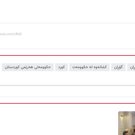
ان
گۆڕان
کشانەوە لە حکوومەت
کورد
حکوومەتی هەرێمی کوردستان