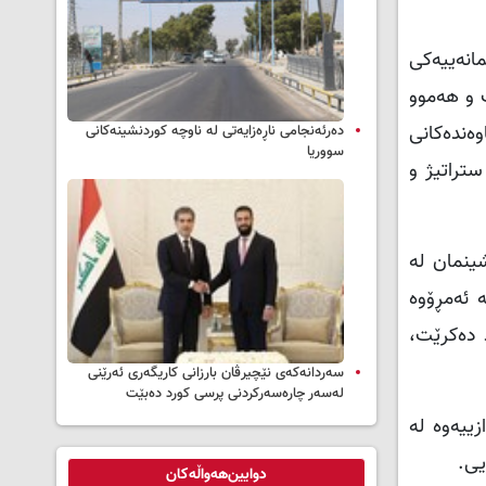
انەییەکی
ت و هەموو
ەندەکانی
دەرئەنجامی ناڕەزایەتی لە ناوچە کوردنشینەکانی
سووریا
ستراتیژ و
ینمان لە
 ئەمڕۆوە
 دەکرێت،
سه‌ردانه‌کەی نێچیرڤان بارزانی كاریگه‌ری ئه‌رێنی
له‌سه‌ر چاره‌سه‌ركردنی پرسی كورد ده‌بێت
ییەوە لە
ازیی.
دوایین‌هەواڵەکان