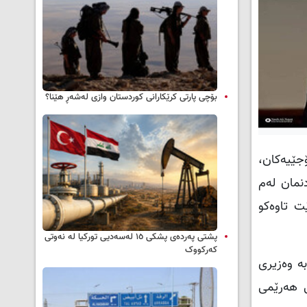
بۆچی پارتی کرێکارانی کوردستان وازی لەشەڕ هێنا؟
جێیەكان،
نمان لەم
ەبێت تاوەكو
پشتی پەردەی پشکی ١٥ لەسەدیی تورکیا لە نەوتی
کەرکووک
یمان لە رۆژی ۲۲ـی شوباتی ۲۰۲۲دا پێشکەش بە وەزیری
ی هەرێمی