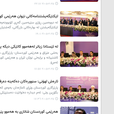
٢٠٢٥-٠٥-٢١ ٢٢:١٧
لێکتێگەیشتننامەکانی نێوان هەرێمی کورد
لێکتێگەیشتن لە بوارەکانی بازرگانی، گەشتیاری
٢٠٢٥-٠٥-٢١ ١٩:٠١
لە ئێستادا زیاتر لەهەموو کاتێکی دیکە 
بەشی عێراق و هەرێمی کوردستان- پارێزگاری س
ئاشتییانە و برایەتی نوێان ئێران و هەرێمی کو
ئەمڕۆ.
٢٠٢٥-٠٥-٢٠ ١٧:٥٧
ئارەش لهۆنی: سنوورەکان دەکەینە دەرف
پارێزگاری کوردستان وێڕای ئاماژەدان بەوەی ک
بگۆڕین وتی: ئەم دیدارە دەتوانێت دەستپێکی 
٢٠٢٥-٠٥-٢٠ ١٧:٣٦
هەرێمی کوردستان شانازی بە هەموو پێو