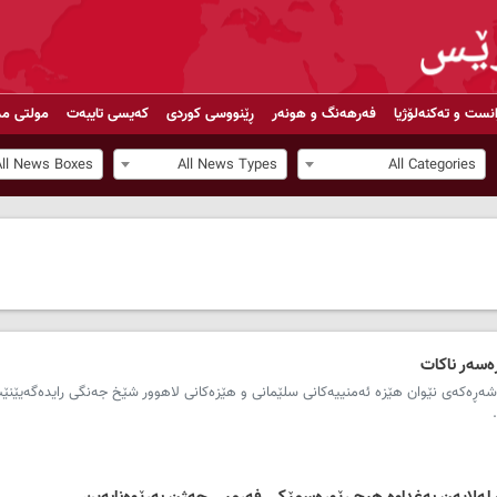
انست و تەکنەلۆژیا
فەرهەنگ و هونەر
ڕێنووسی کوردی
کەیسی تایبەت
مولتی مد
All News Boxes
All News Types
All Categories
سەر ناکات
ەی شەڕەکەی نێوان هێزە ئەمنییەکانی سلێمانی و هێزەکانی لاهوور شێخ جەنگی رایدەگەیێنێ