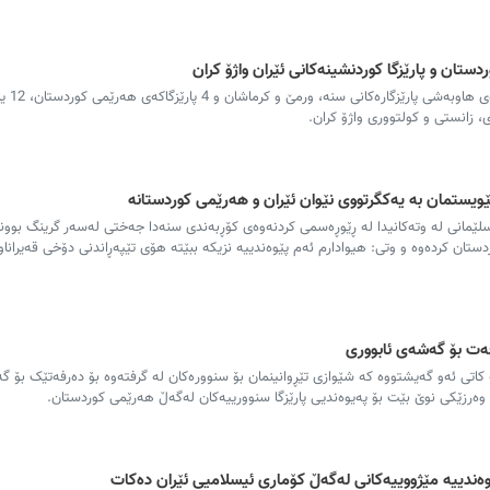
ستان و پارێزگا کوردنشینەکانی ئێران واژۆ کران
لە دووەمین ڕۆژی سێیەمین گە
، زانستی و کولتووری واژۆ کران.
پێویستمان بە یەکگرتووی نێوان ئێران و هەرێمی کوردستانە
لێمانی لە وتەکانیدا لە ڕێوڕەسمی کردنەوەی کۆڕبەندی سنەدا جەختی لەسەر گرینگ بوونی
ردستان کردەوە و وتی: هیوادارم ئەم پێوەندییە نزیکە ببێتە هۆی تێپەڕاندنی دۆخی قەیراناو
ەت بۆ گەشەی ئابووری
ە کاتی ئەو گەیشتووە کە شێوازی تێڕوانینمان بۆ سنوورەکان لە گرفتەوە بۆ دەرفەتێک بۆ گ
وەرزێکی نوێ بێت بۆ پەیوەندیی پارێزگا سنوورییەکان لەگەڵ هەرێمی کوردستان.
ەندییە مێژووییەکانی لەگەڵ کۆماری ئیسلامیی ئێران دەکات