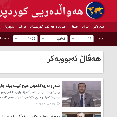
سەرەکی
ئێران
جیهان
عێراق و هەرێمی کوردستان
تورکیا
سووریا
ز
Filters
Date
17
گەلاوێژ
1405
هەڤاڵ ئەبووبەکر
شەڕ و بەریەککەوتن هیچ کێشەیێک چارە
پارێزگاری سلێمانی لە راگەیێندراوێکدا لەبار
بەریەککەوتن هیچ کێشەیەک چارەسەر ناکات.
٢٠٢٥-٠٨-٢٢ ٠٨:٢٤