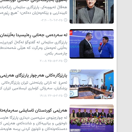
بەهۆی بەبارمتەگرتنی خەڵکی کوردستان 
هەڤاڵ ئەبووبەکر، پارێزگاری سلێمانی ڕایگه‌ی
ئایینداریی و پێکەوەژیان دەکەن؛ "هیچ ڕێوڕە
٢٠٢٥-٠٦-٠٦ ٠٢:٢٠
لە سەردەمی جەنابی ڕەئیسیدا بەڵێنمان
پارێزگاری سلێمانی لە گفتوگۆ لەگەڵ کوردپرێس
بەڵێنی ئەوەمان وەرگرت کە هێڵی شەمەندەفەر 
چارەسەر بکەن.
٢٠٢٥-٠٥-٢٥ ٢٠:٠٨
پارێزگارەکانی هەرچوار پارێزگای هەرێم
ئەمڕۆ لە تارانی پایتەختی ئێران پارێزگارەکا
پزشکیان، سەرۆكى کۆماری ئیسلامیی ئێران کۆ
٢٠٢٥-٠٥-٢٢ ١٩:١٨
هەرێمی کوردستان ئاسایشی سەرمایەدانەر
لە چوارچێوەى سێیەمین دیدارى پارێزگا هاوسنوو
ناوخۆیی و بیانییەکان و شاندەکەی هەرێمی کورد
دەستکەوتەکان و تاوتوێ کردنی پرسە هاوبەشەک