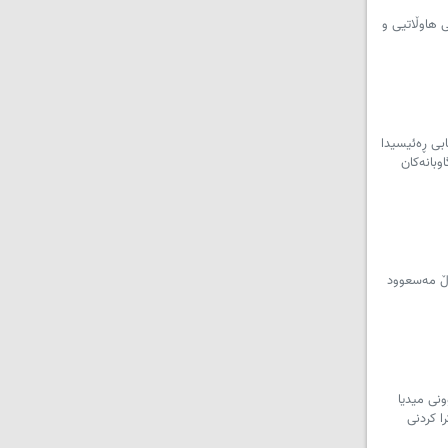
ی هاوڵاتیی و
ابی ڕەئیسیدا
وبانەکان
گەڵ مەسعوود
ونی میدیا
ا کردنی