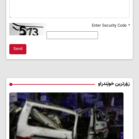
Enter Security Code
*
Send
زۆرترین خوێندراو