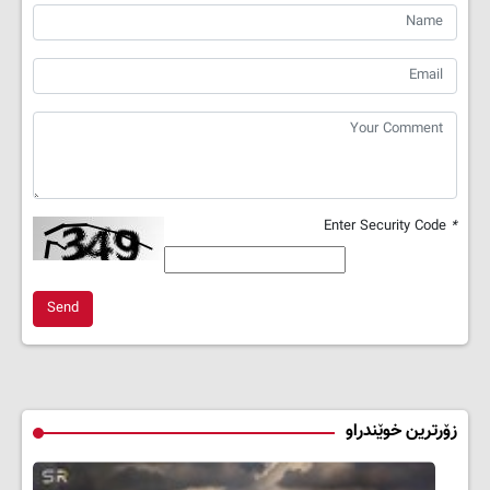
Enter Security Code
*
Send
زۆرترین خوێندراو