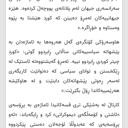
سەرانسەری جیهان ئەم پلانانەی پووچەڵ کردەوە. هێزە
جیهانییەکان ئەمڕۆ دەبینن کە کورد هێشتا بە پێوە
وەستاوە و خۆڕاگرە.»
هاوسەرۆکی کۆنگرەی گەل هەروەها بە ئاماژەدان بە
پێشهاتە سیاسییەکانی ساڵانی ڕابردوو گوتی: «کورد
چیتر کوردی ڕابردوو نییە. ئەمڕۆ گەیشتووەتە ئاستێک لە
ڕێکخستن و توانای سیاسی کە دەتوانێت کاریگەری
لەسەر ڕەوتی پێشهاتەکان دابنێت و لە هاوکێشە
هەرێمییەکاندا ڕۆڵ بگێڕێت.»
کارتاڵ لە بەشێکی تری قسەکانیدا ئاماژەی بە پڕۆسەی
«ئاشتی و کۆمەڵگەی دیموکراتی» کرد و ڕایگەیاند: «ئەو
پڕۆسەیەی کە عەبدوڵڵا ئۆجەلان دەستی پێکردووە