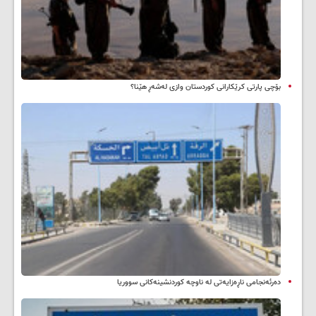
بۆچی پارتی کرێکارانی کوردستان وازی لەشەڕ هێنا؟
دەرئەنجامی ناڕەزایەتی لە ناوچە کوردنشینەکانی سووریا