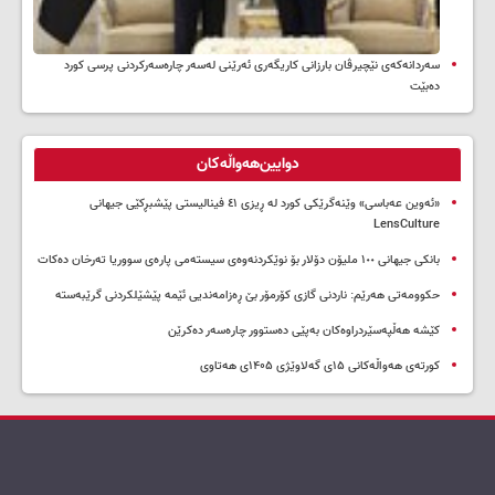
سه‌ردانه‌کەی نێچیرڤان بارزانی كاریگه‌ری ئه‌رێنی له‌سه‌ر چاره‌سه‌ركردنی پرسی كورد
ده‌بێت
دوایین‌هەواڵەکان
«ئەوین عەباسی» وێنەگرێکی کورد لە ڕیزی ٤١ فینالیستی پێشبڕکێی جیهانی
LensCulture
بانکی جیهانی ١٠٠ ملیۆن دۆلار بۆ نوێکردنەوەی سیستەمی پارەی سووریا تەرخان دەکات
حکوومەتی هەرێم: ناردنی گازی کۆرمۆر بێ ڕەزامەندیی ئێمە پێشێلکردنی گرێبەستە
کێشە هەڵپەسێردراوەکان بەپێی دەستوور چارەسەر دەکرێن
کورتەی هەواڵەکانی ۱۵ی گەلاوێژی ۱۴۰۵ی هەتاوی