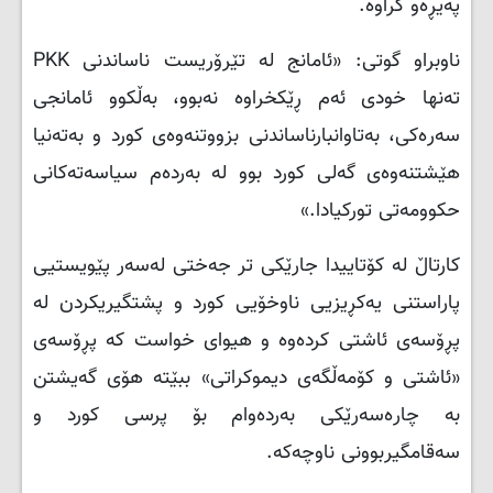
پەیڕەو کراوە.
ناوبراو گوتی: «ئامانج لە تێرۆریست ناساندنی
PKK
تەنها خودی ئەم ڕێکخراوە نەبوو، بەڵکوو ئامانجی
سەرەکی، بەتاوانبارناساندنی بزووتنەوەی کورد و بەتەنیا
هێشتنەوەی گەلی کورد بوو لە بەردەم سیاسەتەکانی
حکوومەتی تورکیادا.»
کارتاڵ لە کۆتاییدا جارێکی تر جەختی لەسەر پێویستیی
پاراستنی یەکڕیزیی ناوخۆیی کورد و پشتگیریکردن لە
پڕۆسەی ئاشتی کردەوە و هیوای خواست کە پڕۆسەی
«ئاشتی و کۆمەڵگەی دیموکراتی» ببێتە هۆی گەیشتن
بە چارەسەرێکی بەردەوام بۆ پرسی کورد و
سەقامگیربوونی ناوچەکە.