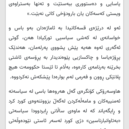
یاسایی و دەستووری ببەستێت و تەنها بەستراوەی
ویستی کەسەکان یان بارودۆخی کاتی نەبێت.»
ئەو لە درێژەی قسەکانیدا بە ئاماژەدان بەو باس و
خواسانەی لە کەشی سیاسیی تورکیادا هەن، گوتی
ئەگەری ئەوە هەیە پێش پشووی پەرلەمان، هەندێک
پڕۆژەیاسا و چاکسازیی پێوەندیدار بە پڕۆسەی ئاشتی
بخرێنە بەرنامەی کارەوە، بەڵام تا ئێستا حکوومەت هیچ
پلانێکی ڕوون و فەرمی لەم بوارەدا پێشکەش نەکردووە.
هاوسەرۆکی کۆنگرەی گەل هەروەها باسی لە سیاسەتە
ئەمنییەکان و مامەڵەکردن لەگەڵ بزووتنەوەی کورد کرد
و ڕایگەیاند کە لە ماوەی ساڵانی ڕابردوودا سیاسەتی
«بەتاوانبارناسین» دژی کورد لەسەر ئاستی نێودەوڵەتی