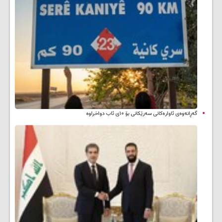
گەڕانەوەی ئاوارەکانی سەرێکانی بۆ ۱۰ی ئاب دواخراوە