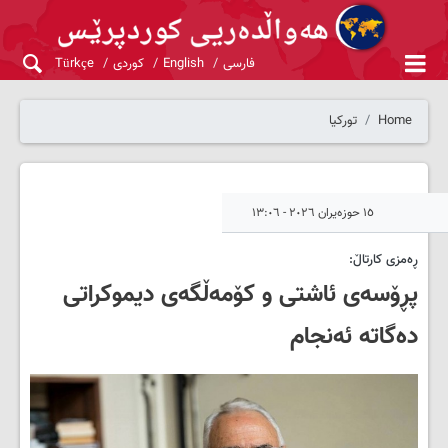
فارسی
English
کوردی
Türkçe
Home
تورکیا
١٥ حوزەیران ٢٠٢٦ - ١٣:٠٦
ڕەمزی کارتاڵ:
پڕۆسەی ئاشتی و کۆمەڵگەی دیموکراتی
دەگاتە ئەنجام