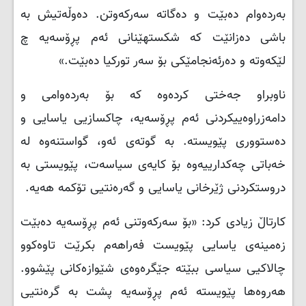
بەردەوام دەبێت و دەگاتە سەرکەوتن. دەوڵەتیش بە
باشی دەزانێت کە شکستھێنانی ئەم پڕۆسەیە چ
لێکەوتە و دەرئەنجامێکی بۆ سەر تورکیا دەبێت.»
ناوبراو جەختی کردەوە کە بۆ بەردەوامی و
دامەزراوەییکردنی ئەم پڕۆسەیە، چاکسازیی یاسایی و
دەستووری پێویستە. بە گوتەی ئەو، گواستنەوە لە
خەباتی چەکدارییەوە بۆ کایەی سیاسەت، پێویستی بە
دروستکردنی ژێرخانی یاسایی و گەرەنتیی تۆکمە هەیە.
کارتاڵ زیادی کرد: «بۆ سەرکەوتنی ئەم پڕۆسەیە دەبێت
زەمینەی یاسایی پێویست فەراهەم بکرێت تاوەکوو
چالاکیی سیاسی ببێتە جێگرەوەی شێوازەکانی پێشوو.
هەروەها پێویستە ئەم پڕۆسەیە پشت بە گرەنتیی