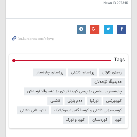
News ID
227345
Tags
ڕەمزی کارتاڵ
پڕۆسەی ئاشتی
پڕۆسەی چارەسەر
عەبدوڵڵا ئۆجەلان
چارەسەری سیاسی بۆ پرسی کورد؛ ئازادی بۆ عەبدوڵڵا ئۆجەلان
کوردپرێس
تورکیا
دەم پارتی
ئاشتی
کۆمیسیۆنی ئاشتی و کۆمەڵگەی دیموکراتیک
دانوستانی ئاشتی
کورد
کوردستان
کورد و تورک