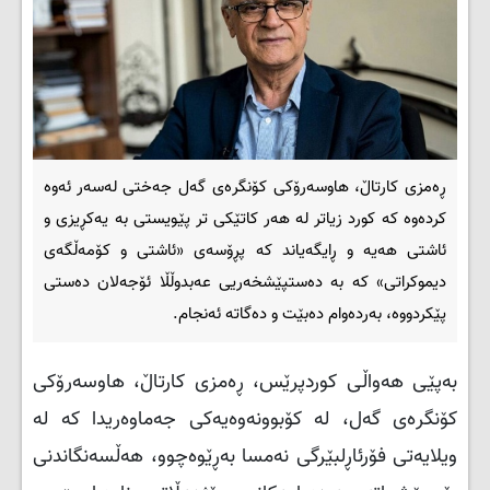
ڕەمزی کارتاڵ، هاوسەرۆکی کۆنگرەی گەل جەختی لەسەر ئەوە
کردەوە کە کورد زیاتر لە هەر کاتێکی تر پێویستی بە یەکڕیزی و
ئاشتی هەیە و ڕایگەیاند کە پڕۆسەی «ئاشتی و کۆمەڵگەی
دیموکراتی» کە بە دەستپێشخەریی عەبدوڵڵا ئۆجەلان دەستی
پێکردووە، بەردەوام دەبێت و دەگاتە ئەنجام.
بەپێی هەواڵی کوردپرێس، ڕەمزی کارتاڵ، هاوسەرۆکی
کۆنگرەی گەل، لە کۆبوونەوەیەکی جەماوەریدا کە لە
ویلایەتی فۆرئاڕلبێرگی نەمسا بەڕێوەچوو، هەڵسەنگاندنی