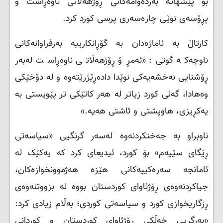
بۆ پێشهاتە بەردەوامەکانی ڕۆژهەڵاتی ناوەڕاست و
پڕۆسەی نوێی چارەسەری پرسی کورد کرد.
کارتاڵ بە ئاماژەدان بە گۆڕانکارییە بەرفراوانەکانی
ناوچەکە گوتی: «ئەمڕۆ ڕۆژهەڵاتی ناوەڕاست لەبەر
ڕۆشنایی نەخشەیەکی نوێدا دادەڕێژرێتەوە و لە دۆخێکی
وەهادا، گەلی کورد زیاتر لە هەر کاتێکی تر پێویستی بە
یەکڕیزی، هاوپشتی و ئاشتی هەیە.»
ناوبراو بە جەختکردنەوە لەسەر گرنگیی «سیاسەتی
ڕێگای سێیەم» بۆ کورد، ئیدیعای کرد کە یەکێک لە
ئامانجە سەرەکییەکانی هێزە هەژموونخوازەکان،
جیاکردنەوەی ڕۆژئاوای کوردستان بووە لە بزووتنەوەی
ڕزگاریخوازی کورد و سیاسەتی کوردی؛ بەڵام زیادی کرد:
«بەرگریی خەڵکی ڕۆژئاوای کوردستان و کوردانی