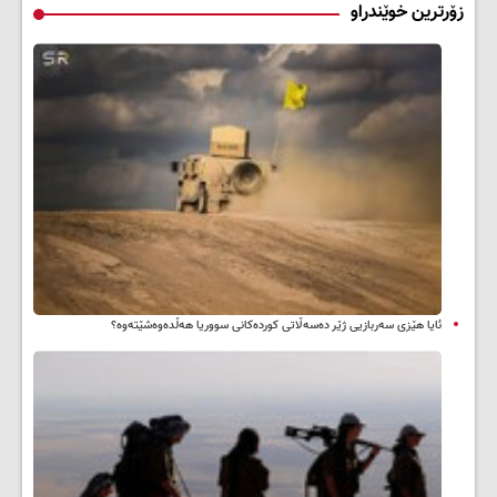
زۆرترین خوێندراو
ئایا هێزی سەربازیی ژێر دەسەڵاتی کوردەکانی سووریا هەڵدەوەشێتەوە؟