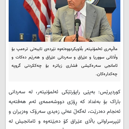
ماڵپەری ئەلمۆنیتەر بڵاویکردووەتەوە نێردەی تایبەتی ترەمپ بۆ
وڵاتانی سووریا و عێراق و سەردانی عێراق و هەرێم دەکات و
ئامانجی سەرەکیشی فشاری زیاترە بۆ چەککردنی گروپە
چەکدارەکان.
کوردپرێس: بەپێی راپۆرتێکی ئەلمۆنیتەر، لە سەردانی
باراک بۆ بەغداد کە ڕۆژی دووشەممەی ئەم هەفتەیە
ئەنجام دەدرێت، لەگەڵ عەلی زەیدی سەرۆک وەزیران و
لێپرسراوانی باڵای عێراق کۆ دەبێتەوە و ئامانجیش لە