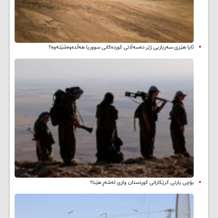
ئایا هێزی سەربازیی ژێر دەسەڵاتی کوردەکانی سووریا هەڵدەوەشێتەوە؟
بۆچی پارتی کرێکارانی کوردستان وازی لەشەڕ هێنا؟