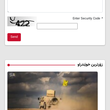
Enter Security Code
*
Send
زۆرترین خوێندراو