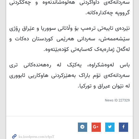
سەردانەکەی داواکردنی هەڵوەشاندنەوە و چەککردنی
گرووپە چەکدارەکانە.
نێردەی تایبەتی ترەمپ بۆ وڵاتانی سووریا و عێراق ڕۆژی
سێشەممەش، سەردانی هەرێمی کوردستان دەکات و
لەگەڵ ژمارەیەک کەسایەتی کۆدەبێتەوە.
باس لەوەشکراوە، یەکێک لە رەهەندەکانی تری
سەردانەکەی تۆم باراک بەهێزکردنی هاوکاریی ئابووری
لە نێوان عیراق و تورکیا.
News ID
227329