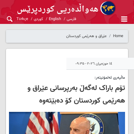
فارسی
English
کوردی
Türkçe
Home
عێراق و هەرێمی کوردستان
١٤ حوزەیران ٢٠٢٦ - ٠٩:٣٥
ماڵپەری ئەلمۆنیتەر:
تۆم باراک لەگەڵ بەرپرسانی عێراق و
هەرێمی کوردستان کۆ دەبێتەوە