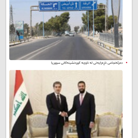
دەرئەنجامی ناڕەزایەتی لە ناوچە کوردنشینەکانی سووریا