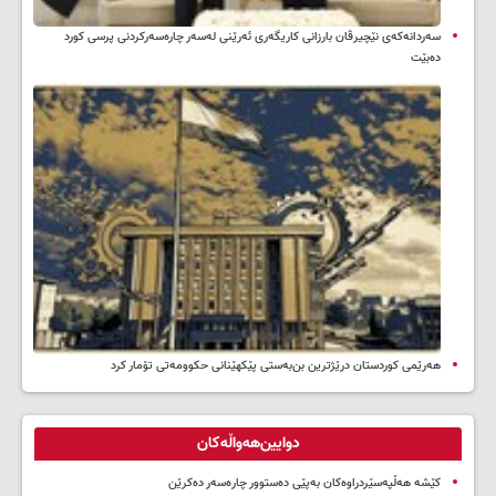
سه‌ردانه‌کەی نێچیرڤان بارزانی كاریگه‌ری ئه‌رێنی له‌سه‌ر چاره‌سه‌ركردنی پرسی كورد
ده‌بێت
هەرێمی کوردستان درێژترین بن‌بەستی پێکهێنانی حکوومەتی تۆمار کرد
دوایین‌هەواڵەکان
کێشە هەڵپەسێردراوەکان بەپێی دەستوور چارەسەر دەکرێن