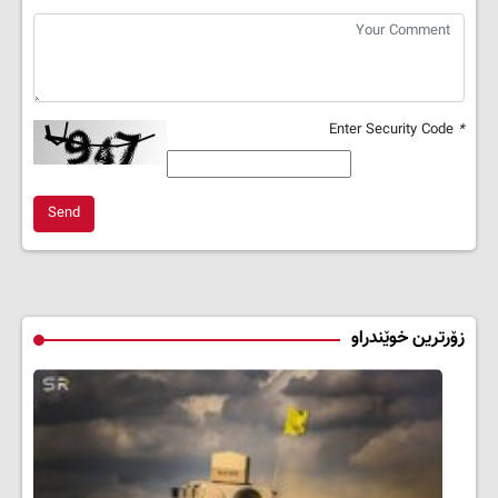
Enter Security Code
*
Send
زۆرترین خوێندراو