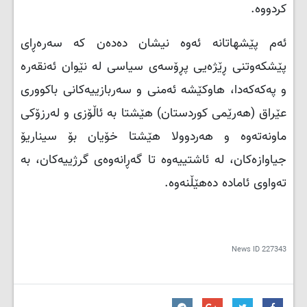
کردووە.
ئەم پێشهاتانە ئەوە نیشان دەدەن کە سەرەڕای
پێشکەوتنی ڕێژەیی پڕۆسەی سیاسی لە نێوان ئەنقەرە
و پەکەکەدا، هاوکێشە ئەمنی و سەربازییەکانی باکووری
عێراق (هەرێمی کوردستان) هێشتا بە ئاڵۆزی و لەرزۆکی
ماونەتەوە و هەردوولا هێشتا خۆیان بۆ سیناریۆ
جیاوازەکان، لە ئاشتییەوە تا گەڕانەوەی گرژییەکان، بە
تەواوی ئامادە دەهێڵنەوە.
News ID
227343