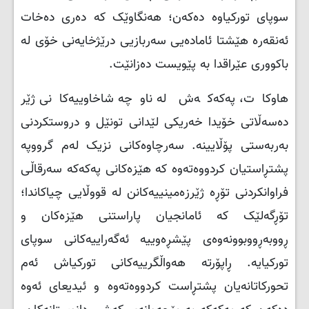
سوپای تورکیاوە دەکەن؛ هەنگاوێک کە دەری دەخات
ئەنقەرە هێشتا ئامادەیی سەربازیی درێژخایەنی خۆی لە
باکووری عێراقدا بە پێویست دەزانێت.
هاوكات، پەکەکەش لە ناوچە شاخاوییەکانی ژێر
دەسەڵاتی خۆیدا خەریکی لێدانی تونێل و دروستکردنی
بەربەستی پۆڵایینە. سەرچاوەکانی نزیک لەم گرووپە
پشتڕاستیان کردووەتەوە کە هێزەکانی پەکەکە سەرقاڵی
فراوانکردنی تۆڕە ژێرزەمینییەکانن لە قووڵایی چیاکاندا؛
تۆڕگەلێک کە ئامانجیان پاراستنی هێزەکان و
ڕووبەڕووبوونەوەی پێشڕەوییە ئەگەراییەکانی سوپای
تورکیایە. ڕاپۆرتە هەواڵگرییەکانی تورکیاش ئەم
تحورکاتانەیان پشتڕاست کردووەتەوە و ئیدیعای ئەوە