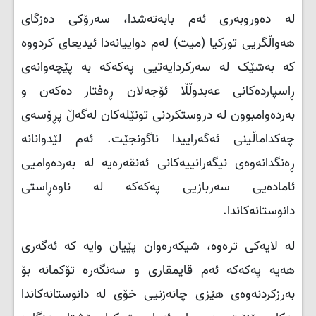
لە دەوروبەری ئەم بابەتەشدا، سەرۆکی دەزگای
هەواڵگریی تورکیا (میت) لەم دواییانەدا ئیدیعای کردووە
کە بەشێک لە سەرکردایەتیی پەکەکە بە پێچەوانەی
ڕاسپاردەکانی عەبدوڵڵا ئۆجەلان ڕەفتار دەکەن و
بەردەوامبوون لە دروستکردنی تونێلەکان لەگەڵ پڕۆسەی
چەکداماڵینی ئەگەراییدا ناگونجێت. ئەم لێدوانانە
ڕەنگدانەوەی نیگەرانییەکانی ئەنقەرەیە لە بەردەوامیی
ئامادەیی سەربازیی پەکەکە لە ناوەڕاستی
دانوستانەکاندا.
لە لایەکی ترەوە، شیکەرەوان پێیان وایە کە ئەگەری
هەیە پەکەکە ئەم قایمقاری و سەنگەرە تۆکمانە بۆ
بەرزکردنەوەی هێزی چانەزنیی خۆی لە دانوستانەکاندا