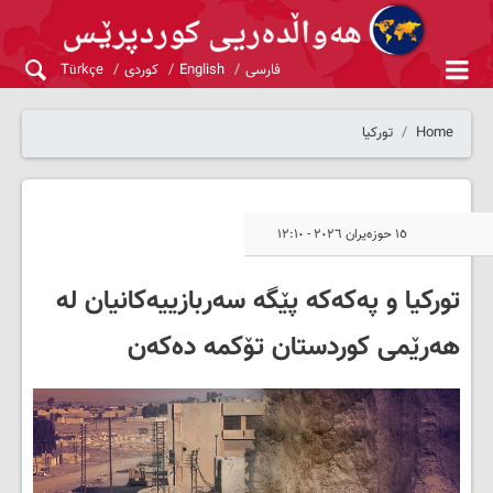
فارسی
English
کوردی
Türkçe
Home
تورکیا
١٥ حوزەیران ٢٠٢٦ - ١٢:١٠
تورکیا و پەکەکە پێگە سەربازییەکانیان لە
هەرێمی کوردستان تۆکمە دەکەن