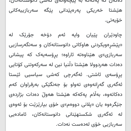
دەکەن کە پەکەکە بە پێچەوانەی کەشی دانوستانەکان،
هێشتا خەریکی پەرەپێدانی پێگە سەربازییەکانی
خۆیەتی.
چاودێران پێیان وایە ئەم دۆخە جۆرێک لە
«پێشڕەویکردنی هاوکاتی دانوستانەکان و سەنگەرسازیی
سەربازی»ی هێناوەتە ئاراوە؛ پڕۆسەیەک کە پیشانی
دەدات هەردوولا هێشتا دڵنیا نین لە سەرکەوتنی کۆتایی
پڕۆسەی ئاشتی. ئەگەرچی کەشی سیاسیی ئێستا
ئەگەری گەڕانەوەی تەواو بۆ جەنگێکی بەرفراوان کەم
دەکاتەوە، بەڵام پەکەکە هێشتا هەوڵ دەدات بژاردەی
جێگرەوە یان «پلانی دووەم»ی خۆی بپارێزێت بۆ ئەوەی
لە ئەگەری شکستھێنانی دانوستانەکان، ئامادەیی
سەربازیی خۆی لەدەست نەدات.