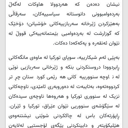
نیشان دەدەن کە هەردوولا هاوكات لەگەڵ
بەردەوامبوونی دانوستانە سیاسییەکان، سەرقاڵی
بەهێزکردن ژێرخانە سەربازییەکانی خۆشیانن؛ دۆخێک
کە گوزارشت لە بەردەوامیی بێمتمانەییەکی قووڵ لە
نێوان ئەنقەرە و پەکەکەدا دەکات.
بەپێی ئەم شیکارییە، سوپای تورکیا لە ماوەی مانگەکانی
ڕابردوودا دروستکردنی بنکە و ژێرخانی سەربازیی نوێی
لە ناوچە سنوورییەکانی هەرێمی کوردستان چڕتر
کردووەتەوە، بەتایبەت لە دەوروبەری ئامێدی، ناوچەکانی
نزیک لە سنووری تورکیا و هەروەها ناوچەی سیدەکان
لە سێگۆشەی سنووریی نێوان عێراق، تورکیا و ئێران.
ڕاپۆرتەکان باس لە چاککردنی شوێنی نیشتنەوەی
هێلیکۆپتەر و دابینکردنی پێگەی لۆجستیی لەلایەن