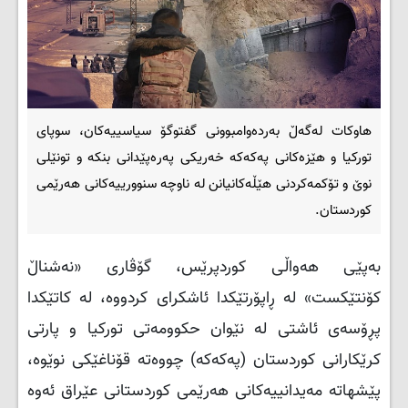
هاوكات لەگەڵ بەردەوامبوونی گفتوگۆ سیاسییەکان، سوپای
تورکیا و هێزەکانی پەکەکە خەریکی پەرەپێدانی بنکە و تونێلی
نوێ و تۆکمەکردنی هێڵەکانیانن لە ناوچە سنوورییەکانی هەرێمی
کوردستان.
بەپێی هەواڵی کوردپرێس، گۆڤاری «نەشناڵ
کۆنتێکست» لە ڕاپۆرتێکدا ئاشکرای کردووە، لە کاتێکدا
پڕۆسەی ئاشتی لە نێوان حکوومەتی تورکیا و پارتی
کرێکارانی کوردستان (پەکەکە) چووەتە قۆناغێکی نوێوە،
پێشهاتە مەیدانییەکانی هەرێمی کوردستانی عێراق ئەوە