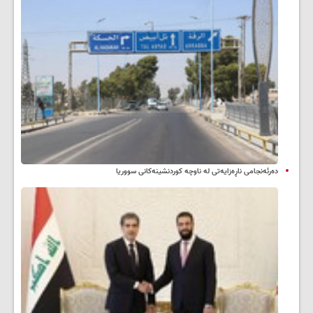
دەرئەنجامی ناڕەزایەتی لە ناوچە کوردنشینەکانی سووریا