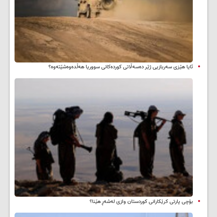
ئایا هێزی سەربازیی ژێر دەسەڵاتی کوردەکانی سووریا هەڵدەوەشێتەوە؟
بۆچی پارتی کرێکارانی کوردستان وازی لەشەڕ هێنا؟