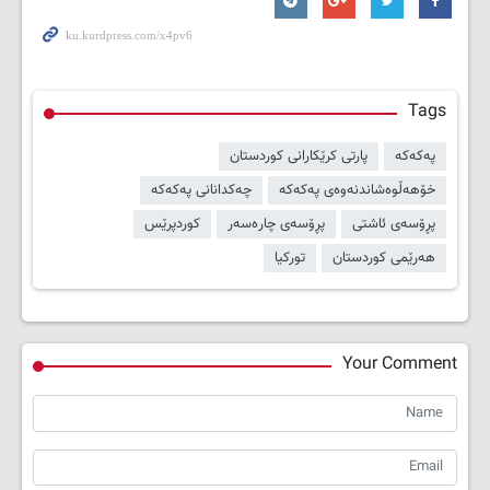
Tags
پەکەکە
پارتی کرێکارانی کوردستان
خۆهەڵوەشاندنەوەی پەکەکە
چەکدانانی پەکەکە
پڕۆسەی ئاشتی
پڕۆسەی چارەسەر
کوردپرێس
هەرێمی کوردستان
تورکیا
Your Comment