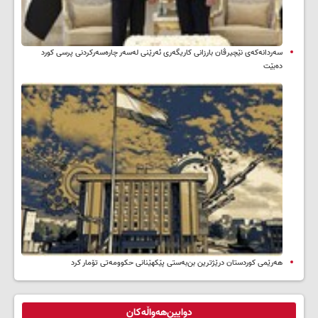
سه‌ردانه‌کەی نێچیرڤان بارزانی كاریگه‌ری ئه‌رێنی له‌سه‌ر چاره‌سه‌ركردنی پرسی كورد
ده‌بێت
هەرێمی کوردستان درێژترین بن‌بەستی پێکهێنانی حکوومەتی تۆمار کرد
دوایین‌هەواڵەکان