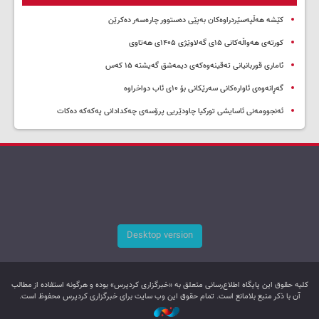
کێشە هەڵپەسێردراوەکان بەپێی دەستوور چارەسەر دەکرێن
کورتەی هەواڵەکانی ۱۵ی گەلاوێژی ۱۴۰۵ی هەتاوی
ئاماری قوربانیانی تەقینەوەکەی دیمەشق گەیشتە ۱۵ کەس
گەڕانەوەی ئاوارەکانی سەرێکانی بۆ ۱۰ی ئاب دواخراوە
ئەنجوومەنی ئاسایشی تورکیا چاودێریی پرۆسەی چەکدادانی پەکەکە دەکات
Desktop version
کليه حقوق اين پایگاه اطلاع‌رسانی متعلق به «خبرگزاری کردپرس» بوده و هرگونه استفاده از مطالب
آن با ذکر منبع بلامانع است. تمام حقوق این وب سایت برای خبرگزاری کردپرس محفوظ است.