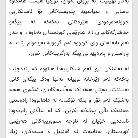
بەکار بهێنێت. بە بڕوای ئەوان، تورکیا هێشتا هەنگاوە
یاسایی و سیاسییە پێویستەکانی بۆ ئاسانکاریی
چوونەدەرەوەی هێزەکانی پەکەکە لە پێگەو
حەشارگەکانیان لە هەرێمی کوردستان نەناوە، و هەر
ئەم بابەتەش وای کردووە ئەم گرووپە بەردەوام بێت لە
پاراستن و پەرەپێدانی پێگە بەرگرییەکانی خۆی.
لە بەشێکی تری ئەم شیکارییەدا هاتووە کە پێدەچێت
پەکەکە ئەم ژێرخانە نوێیانە تەنها وەک پێگەی کاتی
نەبینێت. بەپێی هەندێک هەڵسەنگاندن، ئەگەری هەیە
بەشێک لەم تۆڕ و بنکە تۆکمانە لە داهاتوودا ڕادەستی
هەندێک باڵی پەکەکە بکرێن، کە لە ساڵانی ڕابردوودا
ئامادەیی خۆیان لە ناوچە سنوورییەکانی هەرێمی
کوردستان، بەتایبەت لە قەندیل و سیدەکان، زیاد