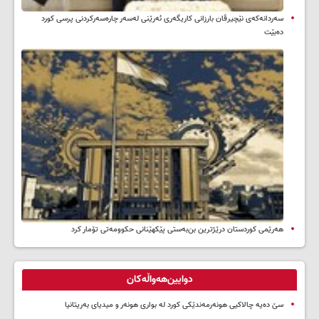
سه‌ردانه‌کەی نێچیرڤان بارزانی كاریگه‌ری ئه‌رێنی له‌سه‌ر چاره‌سه‌ركردنی پرسی كورد
ده‌بێت
هەرێمی کوردستان درێژترین بن‌بەستی پێکهێنانی حکوومەتی تۆمار کرد
دوایین‌هەواڵەکان
سێ دەیە چالاکیی هونەرمەندێکی کورد لە بواری هونەر و میدیای بەریتانیا