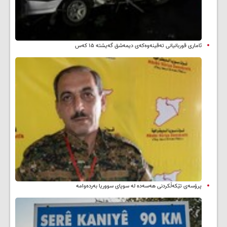
ئاماری قوربانیانی تەقینەوەکەی دیمەشق گەیشتە ۱۵ کەس
پرۆسەی تێکەڵکردنی هەسەدە لە سوپای سووریا بەردەوامە