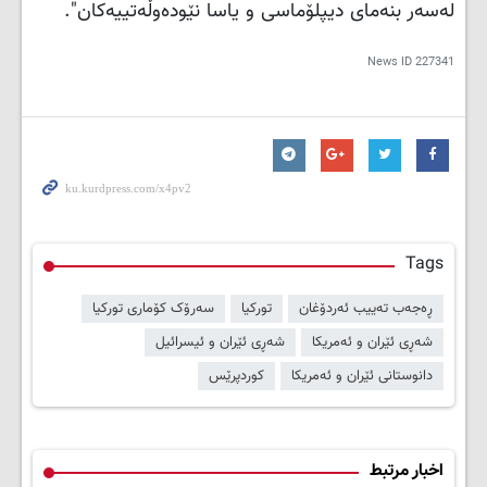
لەسەر بنەمای دیپلۆماسی و یاسا نێودەوڵەتییەکان".
News ID
227341
Tags
ڕەجەب تەییب ئەردۆغان
تورکیا
سەرۆک کۆماری تورکیا
شەڕی ئێران و ئەمریکا
شەڕی ئێران و ئیسرائیل
دانوستانی ئێران و ئەمریکا
کوردپرێس
اخبار مرتبط