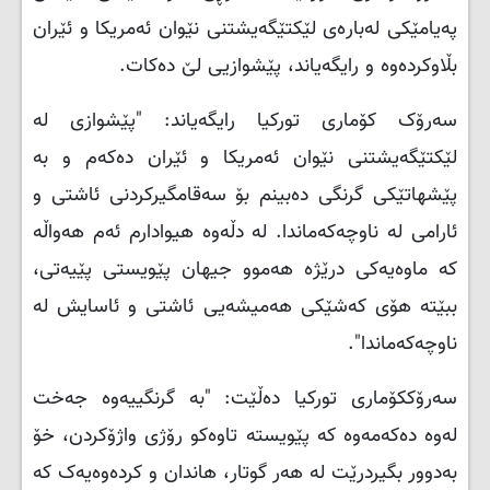
پەیامێكی لەبارەی لێکتێگەیشتنی نێوان ئەمریکا و ئێران
بڵاوکردەوە و رایگەیاند، پێشوازیی لێ دەکات.
سەرۆک کۆماری تورکیا رایگەیاند: "پێشوازی لە
لێکتێگەیشتنی نێوان ئەمریکا و ئێران دەکەم و بە
پێشهاتێکی گرنگی دەبینم بۆ سەقامگیرکردنی ئاشتی و
ئارامی لە ناوچەکەماندا. لە دڵەوە هیوادارم ئەم هەواڵە
کە ماوەیەکی درێژە هەموو جیهان پێویستی پێیەتی،
ببێتە هۆی کەشێکی هەمیشەیی ئاشتی و ئاسایش لە
ناوچەکەماندا".
سەرۆککۆماری تورکیا دەڵێت: "بە گرنگییەوە جەخت
لەوە دەکەمەوە کە پێویستە تاوەکو رۆژی واژۆکردن، خۆ
بەدوور بگیردرێت لە هەر گوتار، هاندان و کردەوەیەک کە