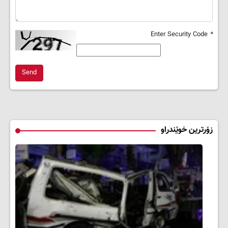
Enter Security Code
*
Send
زۆرترین خوێندراو