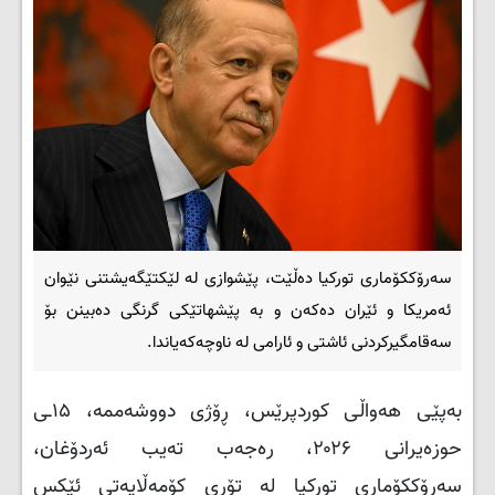
سەرۆککۆماری تورکیا دەڵێت، پێشوازی لە لێکتێگەیشتنی نێوان
ئەمریکا و ئێران دەکەن و بە پێشهاتێکی گرنگی دەبینن بۆ
سەقامگیرکردنی ئاشتی و ئارامی لە ناوچەکەیاندا.
بەپێی هەواڵی کوردپرێس، ڕۆژی دووشەممە، ۱۵ـی
حوزەیرانی ۲۰۲۶، رەجەب تەیب ئەردۆغان،
سەرۆککۆماری تورکیا لە تۆڕی کۆمەڵایەتی ئێکس