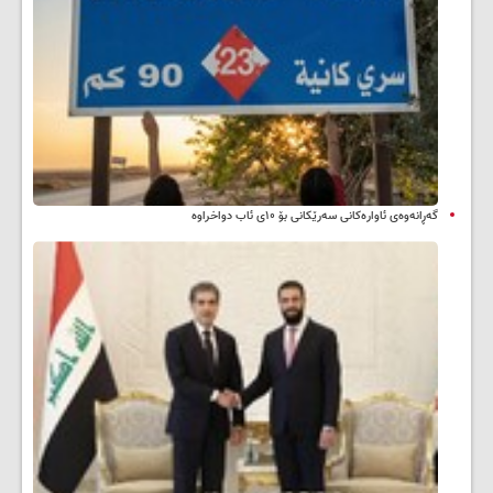
گەڕانەوەی ئاوارەکانی سەرێکانی بۆ ۱۰ی ئاب دواخراوە