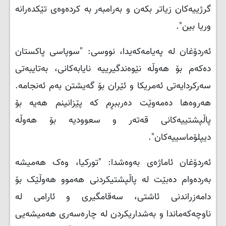
گرژییەکان زیاتر بکەن و بەرامبەر بە کردەوەی تێکدەرانە
وریا بین".
ئەردۆغان لە پەیامەکەیدا، نووسی: "سوپاسی پاکستان
دەکەم بۆ هەوڵە نێوەندگیرییە نایابەکانی، بەتایبەتی
سەرکردایەتی ئەمریکا و ئێران بۆ گەیشتن بەم ئەنجامە.
هەروەها دەمەوێت دەرببڕم کە پێزانینم هەیە بۆ
پاڵپشتییەکانی قەتەر و سعوودیە بۆ هەوڵە
دیپلۆماسییەکان".
ئەردۆغان ئاماژەی بەوەشدا: "تورکیا، وەک هەمیشە
بەردەوام دەبێت لە پاڵپشتیکردنی هەموو هەوڵێک بۆ
دامەزراندنی ئاشتی، سەقامگیری و ئارامی لە
ناوچەکەماندا و بەشداریکردن لە چارەسەری هەمیشەیی