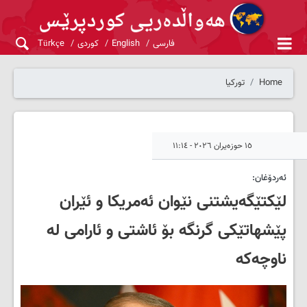
فارسی
English
کوردی
Türkçe
Home
تورکیا
١٥ حوزەیران ٢٠٢٦ - ١١:١٤
ئەردۆغان:
لێکتێگەیشتنی نێوان ئەمریکا و ئێران
پێشهاتێکی گرنگە بۆ ئاشتی و ئارامی لە
ناوچەکە