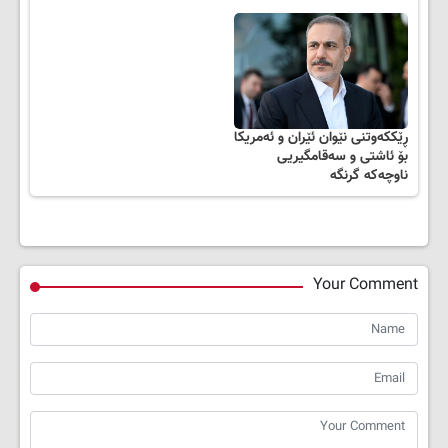
ڕێککەوتنی نێوان ئێران و ئەمریکا
بۆ ئاشتی و سەقامگیریی
ناوچەکە گرنگە
Your Comment