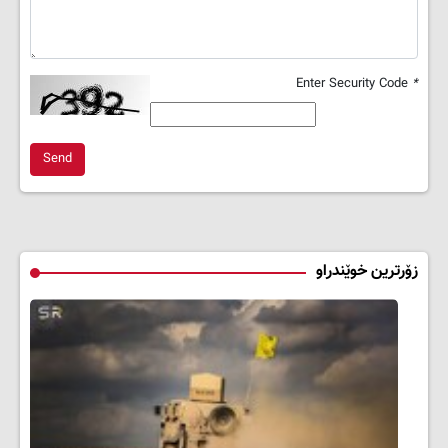
Enter Security Code
*
Send
زۆرترین خوێندراو