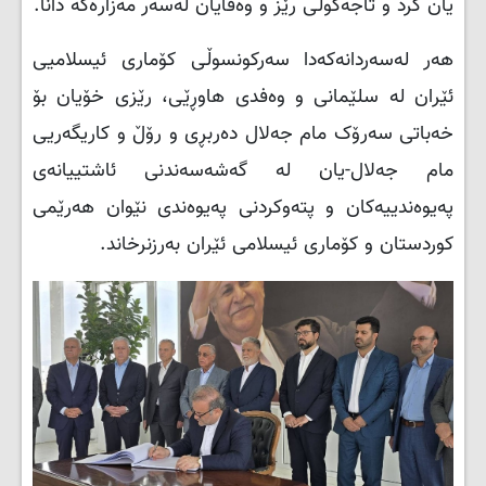
یان کرد و تاجەگوڵی رێز و وەفایان لەسەر مەزارەکە دانا.
هەر لەسەردانەکەدا سەرکونسوڵی کۆماری ئیسلامیی
ئێران لە سلێمانی و وەفدی هاوڕێی، رێزی خۆیان بۆ
خەباتی سەرۆک مام جەلال دەربڕی و رۆڵ و کاریگەریی
مام جەلال-یان لە گەشەسەندنی ئاشتییانەی
پەیوەندییەکان و پتەوکردنی پەیوەندی نێوان هەرێمی
کوردستان و کۆماری ئیسلامی ئێران بەرزنرخاند.