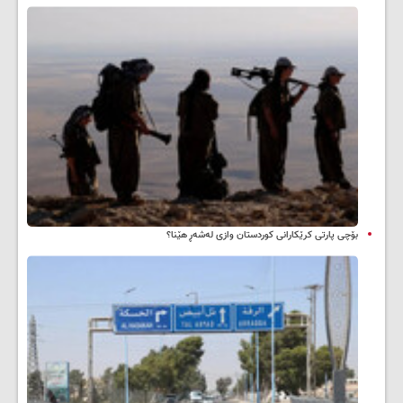
بۆچی پارتی کرێکارانی کوردستان وازی لەشەڕ هێنا؟