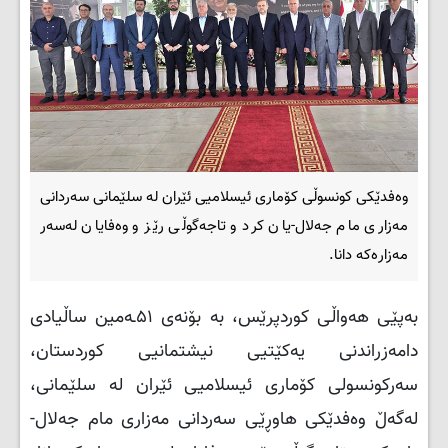
وەفدێکی کونسوڵی کۆماری ئیسلامیی ئێران لە سلێمانی سەردانی
مەزاری مام جەلال-یان کرد و تاجەگوڵی رێز و وەفایان لەسەر
مەزارەکە دانا.
بەپێی هەواڵی کوردپرێس، بە بۆنەی ۵۱ـەمین ساڵیادی
دامەزراندنی یەکێتیی نیشتمانیی کوردستان،
سەرکونسولی کۆماری ئیسلامیی ئێران لە سلێمانی،
لەگەڵ وەفدێکی هاوڕێی سەردانی مەزاری مام جەلال-