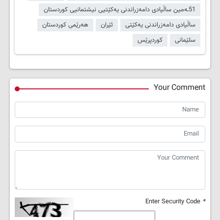
51ـەمین ساڵیادی دامەزراندنی یەکێتیی نیشتمانیی کوردستان
ساڵیادی دامەزراندنی یەکێتی
ئێران
هەرێمی کوردستان
سلێمانی
کوردپرێس
Your Comment
Enter Security Code
*