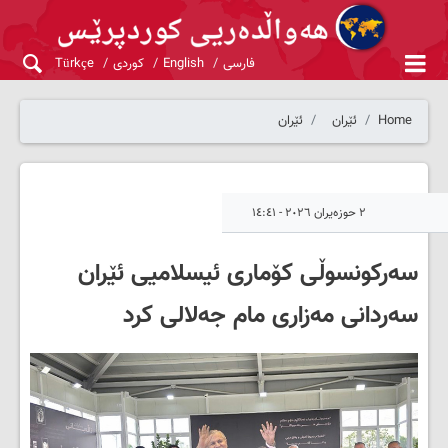
فارسی
English
کوردی
Türkçe
Home
ئێران
ئێران
٢ حوزەیران ٢٠٢٦ - ١٤:٤١
سەرکونسوڵی کۆماری ئیسلامیی ئێران
سەردانی مەزاری مام جەلالی کرد