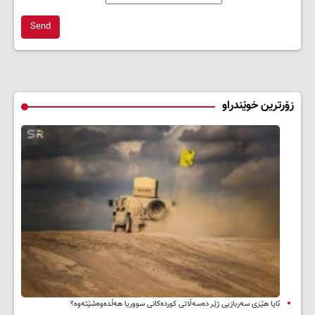
Send
زۆرترین خوێندراو
ئایا هێزی سەربازیی ژێر دەسەڵاتی کوردەکانی سووریا هەڵدەوەشێتەوە؟