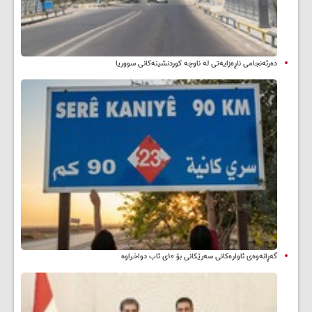
دەرئەنجامی ناڕەزایەتی لە ناوچە کوردنشینەکانی سووریا
گەڕانەوەی ئاوارەکانی سەرێکانی بۆ ۱۰ی ئاب دواخراوە