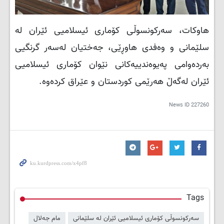
هاوکات، سەرکونسوڵی کۆماری ئیسلامیی ئێران لە
سلێمانی و وەفدی هاوڕێی، جەختیان لەسەر گرنگیی
بەردەوامی پەیوەندییەکانی نێوان کۆماری ئیسلامیی
ئێران لەگەڵ هەرێمی کوردستان و عێراق کردەوە.
News ID
227260
Tags
سەرکونسوڵی کۆماری ئیسلامیی ئێران لە سلێمانی
مام جەلال