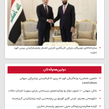
سه‌ردانه‌کەی نێچیرڤان بارزانی كاریگه‌ری ئه‌رێنی له‌سه‌ر چاره‌سه‌ركردنی پرسی كورد
ده‌بێت
دوایین‌هەواڵەکان
«ئەوین عەباسی» وێنەگرێکی کورد لە ڕیزی ٤١ فینالیستی پێشبڕکێی جیهانی
LensCulture
بانکی جیهانی ١٠٠ ملیۆن دۆلار بۆ نوێکردنەوەی سیستەمی پارەی سووریا تەرخان دەکات
حکوومەتی هەرێم: ناردنی گازی کۆرمۆر بێ ڕەزامەندیی ئێمە پێشێلکردنی گرێبەستە
کێشە هەڵپەسێردراوەکان بەپێی دەستوور چارەسەر دەکرێن