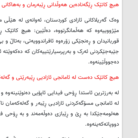
هیچ کاتێک ڕێگەنادەین هەوڵدانی ڕێبەرمان و بەهاکانی گ
وەک گەریلاکانی ئازادی کوردستان، ئەوانەی لە هێڵی می
مێژووییەوە کە هەڵمانگرتووە، دەڵێین: هیچ کاتێک ڕێ
قوربانیدان و ڕەنجێکی زۆرەوە ئافراندوویەتی، بەتاڵ و ب
جێبەجێکردنی ئەرک و بەرپرسیارێتییەکان کە دەکەوێتە ئە
دەجووڵێینەوە.
هیچ کاتێک دەست لە ئامانجی ئازادیی ڕێبەرێتی و گەلەک
لە بەرزترین ئاستدا ڕۆحی فیدایی ئاپۆیی دەنوێنینەوە و ب
لە ئامانجی مسۆگەکردنی ئازادیی ڕێبەر و گەلەکەمان نا
هەلومەجێکدا بە ڕێ و ڕێبازی دەوڵەمەند و بە ڕۆحی فید
دووپاتەکەینەوە.