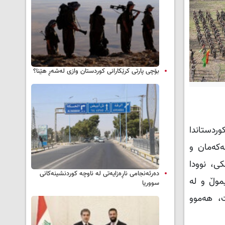
بۆچی پارتی کرێکارانی کوردستان وازی لەشەڕ هێنا؟
لی کوردستاندا
ەکەمان و
ی، نوودا
دەرئەنجامی ناڕەزایەتی لە ناوچە کوردنشینەکانی
موڵ و لە
سووریا
رت، هەموو