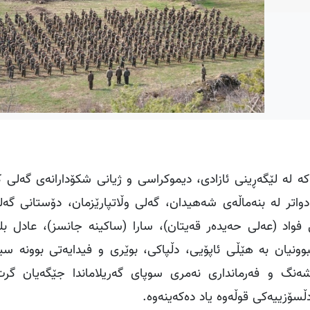
ڵمەتی مێژوویی ١ـی حوزەیران، کە لە لێگەڕینی ئازادی، دیموکراسی و ژیانی شکۆدارانەی گە
اتر لە بنەماڵەی شەهیدان، گەلی وڵاتپارێزمان، دۆستانی گەل
واد (عەلی حەیدەر قەیتان)، سارا (ساکینە جانسز)، عادل بلک
بوونیان بە هێڵی ئاپۆیی، دڵپاکی، بوێری و فیدایەتی بوونە سی
ک کەسانی پێشەنگ و فەرمانداری نەمری سوپای گەریلاماندا جێگەیان گ
ڵسۆزییەکی قوڵەوە یاد دەکەینەوە.