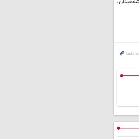
ان، بنەماڵەی شەهیدان،