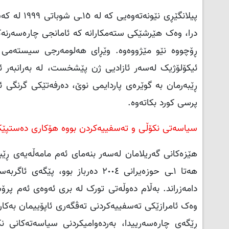
پیلانگێڕی 
درا، وەک هێرشێکی ستەمکارانە کە ئامانجی چارەسەرنەکر
ڕۆچووە نێو مێژووەوە. وێڕای هەلومەرجی سیستەمی ئە
ئیکۆلۆژیک لەسەر ئازادیی ژن پێشخست، لە بەرانبەر ئ
ڕێبەرمان بە گوێرەی پاردایمی نوێ، دەرفەتێکی گرنگی ئا
پرسی کورد بکاتەوە.
سیاسەتی نکۆڵی و تەسفییەکردن بووە هۆکاری دەستپێکردنی هەڵم
هەتا ١ـی حوزەیرانی ٢٠٠٤ دەرباز 
دامەزراند. بەڵام دەوڵەتی تورک لە بری ئەوەی ئەم پرۆ
وەک ئامرازێکی تەسفییەکردنی تەڤگەری ئاپۆییمان بەکا
ڕێگەی چارەسەرییدا، بەردەوامیکردنی سیاسەتەکانی ن