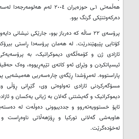
هەڵمەتی ١ـی حوزەیران ٢٠٠٤ لە
دەرکەوتنێکی گرنگ بوو.
پرۆسەی ٢٢ ساڵە کە دەرباز بوو، جارێکی نیشان
کۆتایی پێبهێندرێت. لە هەمان پرۆسەدا ڕاستی بیرۆکە
ئازادی ژن و کۆمەڵگەی دیموکراتیک، بە پرۆسەیەکی 
ئیسپاتکردن و وێڕای ئەو کاتەی تێپەڕیووە، وەک حەقیق
پاراستووە. لەمڕۆشدا ڕێگەی چارەسەریی هەمیشەیی پرسی 
مسۆگەرکردنی ئازادی تەواوەتی وی، گێڕانی ڕۆڵی و
دیموکراتیک و گەیشتنی گەلان بە ژیانی یەکسان و ئازادی
ئاپۆ خستوویەتەروو و جددیبوونی دەوڵەت لە دەستەبە
هاوبەشی گەلانی تورکیا و ڕۆژهەڵاتی ناوەڕاست و 
لەخۆدەگرێت.