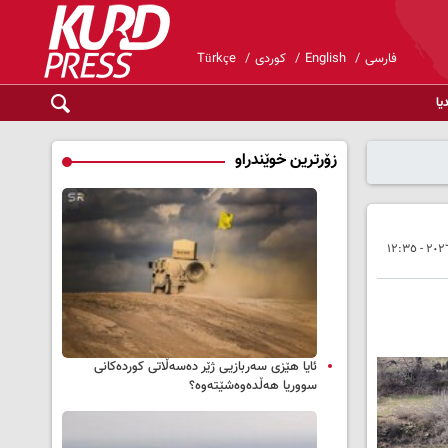
فارسی
English
کوردی
Türkçe
یا
زۆرترین خوێندراو
ئایا هێزی سەربازیی ژێر دەسەڵاتی کوردەکانی
سووریا هەڵدەوەشێتەوە؟