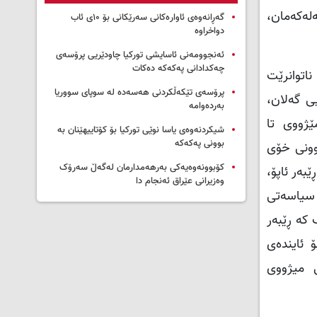
 گەلەکەمان،
گەڕانەوەی ئاوارەکانی سەرێکانی بۆ ۱۰ی ئاب
دواخراوە
ئەنجوومەنی ئاسایشی تورکیا چاودێریی پرۆسەی
چەکدادانی پەکەکە دەکات
ناتوانرێت
پرۆسەی تێکەڵکردنی هەسەدە لە سوپای سووریا
ی گەلان،
بەردەوامە
ێژووی تا
شیکردنەوەی یاسا نوێی تورکیا بۆ کۆتاییهێنان بە
بوونی پەکەکە
وونی خۆی
کۆبوونەوەیەکی بەرهەمدارمان لەگەڵ سەرۆک
بەر ئاپۆ،
وەزیرانی عێراق ئەنجام دا
 سیاسەتی
 کە ڕێبەر
 ئایندەی
ی میژووی