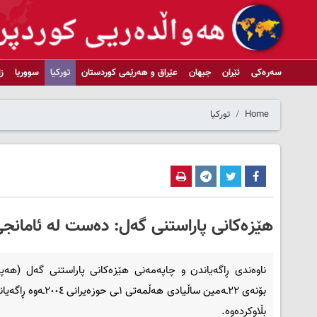
سەرەکی
ئێران
جیهان
عێراق و هەرێمی کوردستان
تورکیا
سووریا
ز
Home
تورکیا
هێزەکانی پاراستنی گەل: دەست لە ئامانجی 
ناوەندی ڕاگەیاندن و چاپەمەنی هێزەکانی پاراستنی گەل (هەپە
بۆنەی ٢٢ـەمین ساڵیادی هەڵمەتی ١ـی حوزەی
بڵاوکردەوە.