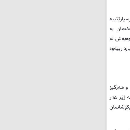
سیارێتییە
کەمان بە
اوەیەش لە
ردارییەوە
 و هەرگیز
ە ژێر هەر
ێکۆشانمان