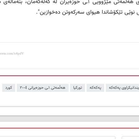
لەسەر ئەم بنەمایە، جارێکی دیکە ٢٢ـەمین ساڵوەگەڕی هەڵمەتی مێژوویی ١ـی حوزەیران لە گەلەکەم
ی نوێی تێکۆشاندا هیوای سەرکەوتن دەخوازین".
یندانیکراوی پەکەکە
پەکەکە
تورکیا
هەڵمەتی ١ـی حوزەیرانی ٢٠٠٤
کورد