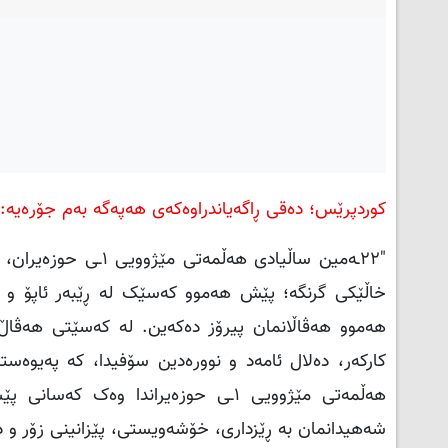
کوردپرێس؛ دەقی ڕاگەیاندراوەکەی هەپەگە بەم جۆرەیە:
"٢٢ـەمین ساڵیادی هە
خاڵێکی گرنگە؛ پێش هەموو کەسێک لە ڕێبەر ئاپۆ و دو
هەموو هەڤاڵانمان پیرۆز دەکەین. لە کەسێتی هەڤاڵ ف
کارکەر، دەلال ئامەد و نوورەدین سۆفیدا، کە پەیوەست
هەڵمەتی مێژوویی ١ـی حوزەیراندا وە
شەهیدانمان بە ڕێزداری، خۆشەویستی، پێزانینی زۆر و د