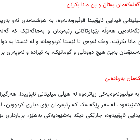
ەلەکەمان بەتاڵ و بێ مانا بکرێن
لیتانی فیدایی ئاپۆییدا قوڵبوونەتەوە، بە هۆشمەندی ئەو بەرپر
گەنادەین هەوڵە بێهاوتاکانی ڕێبەرمان و بەهاگەلێک کە گەلە
ێ مانا بکرێت. وەک ئەوەی تا ئێستا کردوومانە و لە ئێستا بە دو
ستۆمان بەبێ هیچ دوودڵی و گومانێک، بە ئیرادە و ئەوپەڕی بڕیا
ەمان بەرنادەین
ە قوڵبوونەوەیەکی زیاترەوە لە هێڵی میلیتانی ئاپۆییدا، هەرگیزا
کشێینەوە. لەسەر ڕێگەیەک کە ڕێبەرمان بۆی دیاری کردووین، ل
ایی ئاپۆییەوە، جارێکی دیکە بەشێوەیەکی بەهێز، بڕیارداری ت