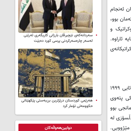
وردستان ئەنجام
ەمان بوو،
کراتیک و
سه‌ردانه‌کەی نێچیرڤان بارزانی كاریگه‌ری ئه‌رێنی
 ئاراوە.
له‌سه‌ر چاره‌سه‌ركردنی پرسی كورد ده‌بێت
راتیکانەی
هێزەکانی گەریلامان لەسەر بنەمای ئەم مامەڵەیەی ڕێبەر ئاپۆ، لە پرۆسەی پێنج ساڵەدا کە بە بڕیاری کشانەوەی ٢ـی ئابی ١٩٩٩
کێکی پتەوی
هەرێمی کوردستان درێژترین بن‌بەستی پێکهێنانی
حکوومەتی تۆمار کرد
مانجی بوو
ڵسۆزی لە
مێژوویی.
دوایین‌هەواڵەکان