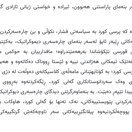
م هەلومەرجەدا لەسەر بنەمای پاراستنی هەبوون، ئیرادە و خواستی ژیانی ئازادی
ی دایەوە کە پرسی کورد بە سیاسەتی فشار، نکۆڵی و بێ چارەسەرکردن 
کانی ڕێبەر ئاپۆ لەسەر بنەمای چارەسەری دیموکراتیک، یەکێتی
قورسی تێکۆشاندا بەرهەمێندراوە؛ مافدارییان بە حوکمی م
ەتێک ئیمکانی هەژاندنی نییە و ئێستا ڕووناک دەکاتەوە و هەب
کورد؛ بە کۆتایهێنانی مامەڵەی کلاسیکانەی دەوڵەت لە دژی ڕێ
ی وەک سەردانوستانکاری گەلی کورد، ڕێگەکردنەوە بەڕووی
یدا تێپەڕ دەبێت. بە بنەماوەرگرتنی دیدگای چارەسەری دیوکراتیک
رکردنی پێویستییەکانی، نەک تەنها بۆ گەلی کورد، هاوکات بۆ
پووچەڵکردنیەوە پیلانگێڕییەکانی سەر ناوچەکەش گرنگییەک