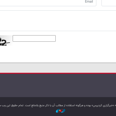
به «خبرگزاری کردپرس» بوده و هرگونه استفاده از مطالب آن با ذکر منبع بلامانع است. تمام حقوق این و