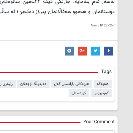
دۆستانمان و هەموو هەڤاڵانمان پیرۆز دەکەین؛ لە ساڵ
News ID
227257
Tags
هەپەگە
هێزەکانی پاراستنی گەل
عەبدوڵڵا ئۆجەلان
ڕێبەری ز
کوردپرێس
کوردستان
Your Comment