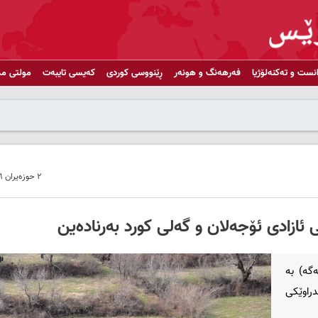
انست و تەکنەلۆژیا
فەرهەنگ و هونەر
ڕێنووسی کوردی
کەیسی تایبەت
مولتی مد
٢ حوزەیران ٢٠٢٦ - ١٢:٣٥
ئازادی ئۆجەلان و گەلی کورد بەرنادەین
گە) بە
رانی ٢٠٠٤ـەوە ڕاگەیاندراوێکی