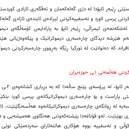
نێونەتەوەیی کە لە ١٥ـی شوباتی ١٩٩٩ لە کەسێتی ڕێبەر ئاپۆدا لە دژی گەلەکەمان و تەڤگەری ئازادی ک
دنی پرسی کورد و تەسفییەکردنی ئیرادەی ئایندەی ئازادی گەلەک
شکەنجەی ئیمراڵی، ڕێبەر ئاپۆ بە پارادایمی کۆمەڵگەی دیمو
ەم هێرشە دیدگای چارەسەری دیموکراتیک و پێکەوەژیانی هێنایە
فراند کە دەتوانێت لە تورکیا ڕێگە بەڕووی چارەسەرکردنی دیموک
ەتی ١ـی حوزەیران
بوو، پێگەی ئاگربەستی پاراست و بۆ چارەسەری دیموکراتیکانەی پرسی کورد بن
سەیە لە ڕوانگەی چارەسەری دیموکراتیکانەوە هەڵسەنگێنێت، ئا
ری بهێنێت. لەو قۆناغەدا پێشنەکەوتنی هەنگاوی هەمیشەیی و د
کۆڵی و تەسفییە بووە هۆکاری هاتنەئارای سەردەمێکی نوێی 