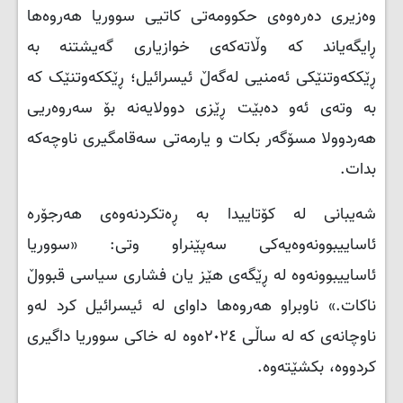
وەزیری دەرەوەی حکوومەتی کاتیی سووریا هەروەها
ڕایگەیاند کە وڵاتەکەی خوازیاری گەیشتنە بە
ڕێککەوتنێکی ئەمنیی لەگەڵ ئیسرائیل؛ ڕێککەوتنێک کە
بە وتەی ئەو دەبێت ڕێزی دوولایەنە بۆ سەروەریی
هەردوولا مسۆگەر بکات و یارمەتی سەقامگیری ناوچەکە
بدات.
شەیبانی لە کۆتاییدا بە ڕەتکردنەوەی هەرجۆرە
ئاساییبوونەوەیەکی سەپێنراو وتی: «سووریا
ئاساییبوونەوە لە ڕێگەی هێز یان فشاری سیاسی قبووڵ
ناکات.» ناوبراو هەروەها داوای لە ئیسرائیل کرد لەو
ناوچانەی کە لە ساڵی ٢٠٢٤ەوە لە خاکی سووریا داگیری
کردووە، بکشێتەوە.