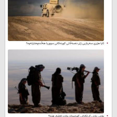
ئایا هێزی سەربازیی ژێر دەسەڵاتی کوردەکانی سووریا هەڵدەوەشێتەوە؟
بۆچی پارتی کرێکارانی کوردستان وازی لەشەڕ هێنا؟