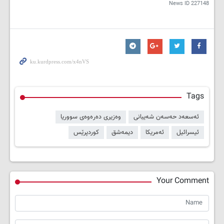
News ID
227148
Tags
ئەسعەد حەسەن شەیبانی
وەزیری دەرەوەی سووریا
ئیسرائیل
ئەمریکا
دیمەشق
کوردپرێس
Your Comment