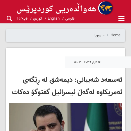
فارسی
English
کوردی
Türkçe
Home
سووریا
١٤ ئایار ٢٠٢٦ - ١١:٠٣
ئەسعەد شەیبانی: دیمەشق لە ڕێگەی
ئەمریکاوە لەگەڵ ئیسرائیل گفتوگۆ دەکات