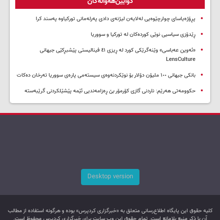
دوایین‌هەواڵەکان
پڕۆژەیاسای چوارچێوەیی لەلایەن لیژنەی دادی پەرلەمانی تورکیاوە پەسند کرا
ڕێدۆزی سیاسیی نوێی کوردەکان لە تورکیا و سووریا
«ئەوین عەباسی» وێنەگرێکی کورد لە ڕیزی ٤١ فینالیستی پێشبڕکێی جیهانی
LensCulture
بانکی جیهانی ١٠٠ ملیۆن دۆلار بۆ نوێکردنەوەی سیستەمی پارەی سووریا تەرخان دەکات
حکوومەتی هەرێم: ناردنی گازی کۆرمۆر بێ ڕەزامەندیی ئێمە پێشێلکردنی گرێبەستە
Desktop version
کليه حقوق اين پایگاه اطلاع‌رسانی متعلق به «خبرگزاری کردپرس» بوده و هرگونه استفاده از مطالب
آن با ذکر منبع بلامانع است. تمام حقوق این وب سایت برای خبرگزاری کردپرس محفوظ است.