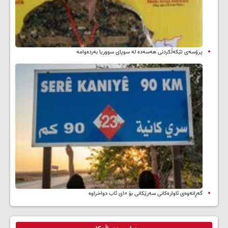
پرۆسەی تێکەڵکردنی هەسەدە لە سوپای سووریا بەردەوامە
گەڕانەوەی ئاوارەکانی سەرێکانی بۆ ۱۰ی ئاب دواخراوە