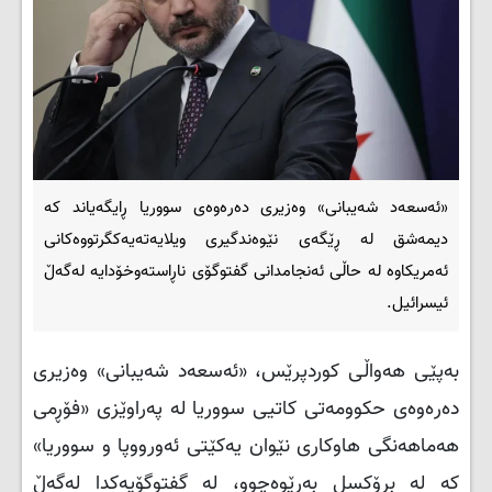
«ئەسعەد شەیبانی» وەزیری دەرەوەی سووریا ڕایگەیاند کە
دیمەشق لە ڕێگەی نێوەندگیری ویلایەتەیەکگرتووەکانی
ئەمریکاوە لە حاڵی ئەنجامدانی گفتوگۆی ناڕاستەوخۆدایە لەگەڵ
ئیسرائیل.
بەپێی هەواڵی کوردپرێس، «ئەسعەد شەیبانی» وەزیری
دەرەوەی حکوومەتی کاتیی سووریا لە پەراوێزی «فۆڕمی
هەماهەنگی هاوکاری نێوان یەکێتی ئەورووپا و سووریا»
کە لە برۆکسل بەڕێوەچوو، لە گفتوگۆیەکدا لەگەڵ