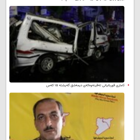
ئاماری قوربانیانی تەقینەوەکەی دیمەشق گەیشتە ۱۵ کەس