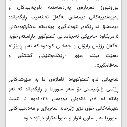
یورۆنیووز دەربارەی پەرەسەندنە ناوچەییەکان و
پەیوەندییەکانی دیمەشق لەگەڵ تەلئەبیب ڕایگەیاند:
دیمەشق لە ڕێگەی نێوەندگیری ویلایەتە یەکگرتووەکانی
ئەمریکاوە خەریکی ئەنجامدانی گفتوگۆی ناڕاستەوخۆیە
لەگەڵ ڕژێمی زایۆنی و جەختی کردەوە کە ئەم ڕاوێژانە
دەبێت ببێتە هۆی «ڕێککەوتنێکی گشتگیر و
سەقامگیر».
شەیبانی لەو گفتوگۆیەدا ئاماژەی دا بە هێرشەکانی
ڕژێمی زایۆنیستی بۆ سەر سووریا و ڕایگەیاند کە ئەو
وڵاتە لە ٨ی کانوونی دووەمی ٢٠٢٤ەوە تا ئێستا
هێرشەکانی خۆی دژی ژێرخانە سەربازی و مەدەنییەکانی
سووریا بە پاساوی لاواز و قبووڵنەکراو درێژە داوە.