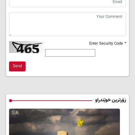
Enter Security Code
*
Send
زۆرترین خوێندراو