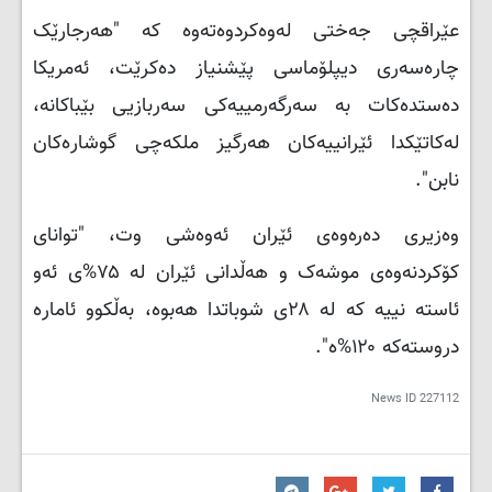
عێراقچی جەختی لەوەکردوەتەوە کە "هەرجارێک
چارەسەری دیپلۆماسی پێشنیاز دەکرێت، ئەمریکا
دەستدەکات بە سەرگەرمییەکی سەربازیی بێباکانە،
له‌كاتێكدا ئێرانییەکان هەرگیز ملکەچی گوشارەکان
نابن".
وه‌زیری ده‌ره‌وه‌ی ئێران ئه‌وه‌شی وت، "توانای
کۆکردنەوەی موشەک و هەڵدانی ئێران لە ۷۵%ی ئەو
ئاستە نییە کە لە ۲۸ی شوباتدا هەبوە، بەڵکوو ئامارە
دروستەکە ۱۲۰%ە".
News ID
227112