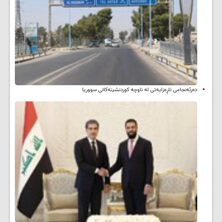
دەرئەنجامی ناڕەزایەتی لە ناوچە کوردنشینەکانی سووریا