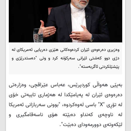
وەزیری دەرەوەی ئێران کردەوەکانی هێزی دەریایی ئەمریکای لە
دژی دوو كه‌شتی ئێرانی سه‌ركۆنه‌ کرد و وتی "دەستدرێژی و
پێشێلکردنی ئاگربەستە".
بەپێی هەواڵی کوردپرێس، عه‌باس عێراقچی، وەزارەتی
دەرەوەی ئێران له‌ په‌یامێكدا له‌ هه‌ژماری تایبه‌تی خۆی
له‌ تۆڕی "X" باسی له‌وه‌كردوه‌، "بوونی سەربازانی ئەمریکا
لە ناوچەی کەنداو دەبێتە هۆی ناسەقامگیری و
لێکەوتەی دوورمەودای ده‌بێت".