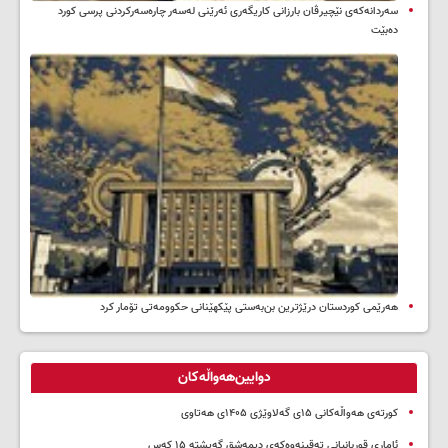
سه‌ردانه‌کەی نێچیرڤان بارزانی كاریگه‌ری ئه‌رێنی له‌سه‌ر چاره‌سه‌ركردنی پرسی كورد
ده‌بێت
هەرێمی کوردستان درێژترین بن‌بەستی پێکهێنانی حکوومەتی تۆمار کرد
دوایین‌هەواڵەکان
کورتەی هەواڵەکانی ۱۵ی گەلاوێژی ۱۴۰۵ی هەتاوی
ئاماری قوربانیانی تەقینەوەکەی دیمەشق گەیشتە ۱۵ کەس