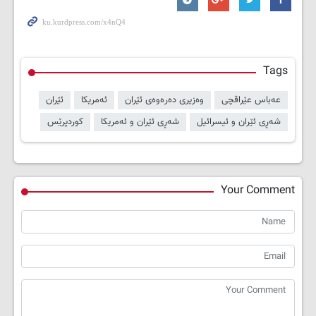
Tags
عەباس عێراقچی
وەزیری دەرەوەی ئێران
ئەمریکا
ئێران
شەڕی ئێران و ئیسرائیل
شەڕی ئێران و ئەمریکا
کوردپرێس
Your Comment