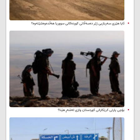
ئایا هێزی سەربازیی ژێر دەسەڵاتی کوردەکانی سووریا هەڵدەوەشێتەوە؟
بۆچی پارتی کرێکارانی کوردستان وازی لەشەڕ هێنا؟