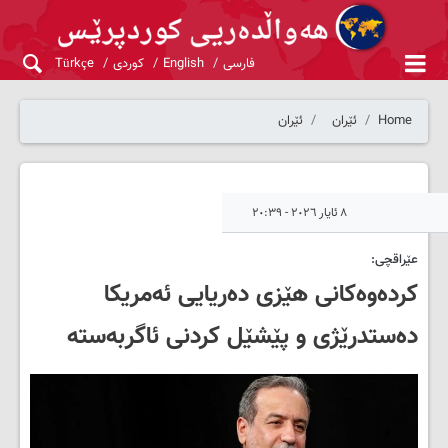
فارسی
English
کوردی
Türkçe
Home
ئێران
ئێران
٨ ئایار ٢٠٢٦ - ٢٠:٣٩
عێراقچی:
کردەوەکانی هێزی دەریایی ئەمریکا
دەستدرێژی و پێشێل کردنی ئاگربەستە