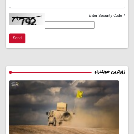
Enter Security Code
*
Send
زۆرترین خوێندراو