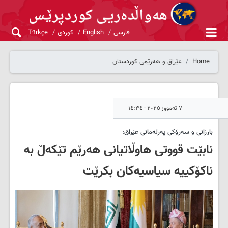
فارسی
English
کوردی
Türkçe
Home
عێراق و هەرێمی کوردستان
٧ تەمووز ٢٠٢٥ - ١٤:٣٤
بارزانی و سه‌رۆكی په‌رله‌مانی عێراق:
نابێت قووتی هاوڵاتیانی هەرێم تێکەڵ بە
ناکۆکییە سیاسیەکان بکرێت