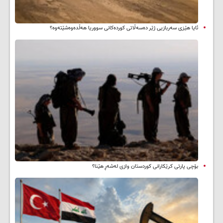
ئایا هێزی سەربازیی ژێر دەسەڵاتی کوردەکانی سووریا هەڵدەوەشێتەوە؟
بۆچی پارتی کرێکارانی کوردستان وازی لەشەڕ هێنا؟