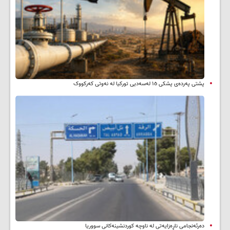
پشتی پەردەی پشکی ١٥ لەسەدیی تورکیا لە نەوتی کەرکووک
دەرئەنجامی ناڕەزایەتی لە ناوچە کوردنشینەکانی سووریا