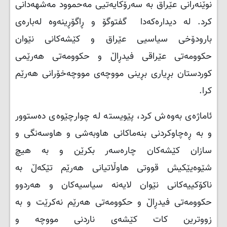
نوێنەرانی عێراق بە سەرۆکایەتیی مەحموود مەشهەدانی
کرد. لە دیدارەکەدا گفتوگۆ و ڕاگۆڕینەوە لەبارەی
بارودۆخی سیاسیی عێراق و کێشەکانی نێوان
حکوومەتی عێراقی فیدڕاڵ و حکوومەتی هەرێمی
کوردستان بڕیاری بڕینی مووچەی مووچەخۆرانی هەرێم
کرا.
ئاماژەی بەوەش كرد، پێویستە لە چوارچێوەی دەستوور
و بە ڕەچاوکردنی بنەماکانی هاوبەشی و هاوسەنگی و
سازان کێشەکان چارەسەر بکرێن و بە هیچ
شێوەیێکیش قووتی هاوڵاتیانی هەرێم تێکەڵ بە
ناکۆکییەکانی نێوان لایەنە سیاسیەکان و هەردوو
حکوومەتی فیدڕاڵ و حکوومەتی هەرێم نەکرێت و بە
زووترین کات کێشەی ناردنی مووچە و