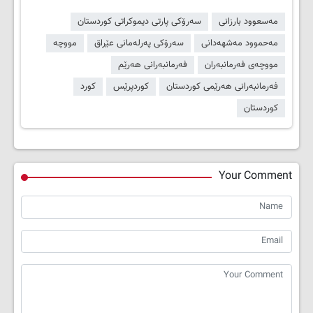
مەسعوود بارزانی
سەرۆکی پارتی دیموکراتی کوردستان
مەحموود مەشهەدانی
سەرۆکی پەرلەمانی عێراق
مووچە
مووچەی فەرمانبەران
فەرمانبەرانی هەرێم
فەرمانبەرانی هەرێمی کوردستان
کوردپرێس
کورد
کوردستان
Your Comment