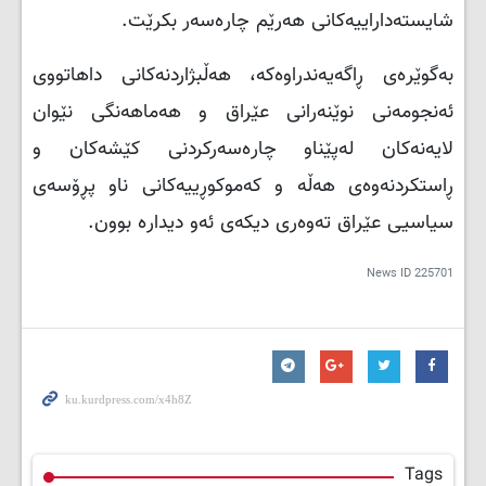
شایستەداراییەکانی هەرێم چارەسەر بکرێت.
بەگوێرەی ڕاگەیەندراوەكە، هەڵبژاردنەکانی داهاتووی
ئەنجومەنی نوێنەرانی عێراق و هەماهەنگی نێوان
لایەنەکان لەپێناو چارەسەرکردنی کێشەکان و
ڕاستکردنەوەی هەڵە و کەموکوڕییەکانی ناو پڕۆسەی
سیاسیی عێراق تەوەری دیكەی ئەو دیدارە بوون.
News ID
225701
Tags