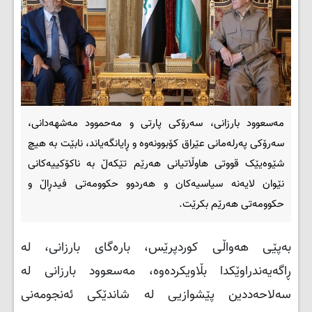
مەسعوود بارزانی، سه‌رۆكی پارتی و مەحموود مەشهەدانی،
سه‌رۆكی په‌رله‌مانی عێراق كۆبوونه‌وه‌ و ڕایانگه‌یاند، نابێت بە هیچ
شێوەیێک قووتی هاوڵاتیانی هەرێم تێکەڵ بە ناکۆکییەکانی
نێوان لایەنە سیاسیەکان و هەردوو حکوومەتی فیدڕاڵ و
حکوومەتی هەرێم بکرێت.
بەپێی هەواڵی کوردپرێس، بارەگای بارزانی، لە
ڕاگەیەندراوێكدا بڵاویكردەوە، مەسعوود بارزانی لە
سەلاحەددین پێشوازیی لە شاندێکی ئەنجومەنی