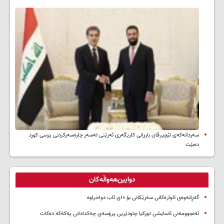
سه‌ردانه‌کەی نێچیرڤان بارزانی كاریگه‌ری ئه‌رێنی له‌سه‌ر چاره‌سه‌ركردنی پرسی كورد
ده‌بێت
دوایین‌هەواڵەکان
گەڕانەوەی ئاوارەکانی سەرێکانی بۆ ۱۰ی ئاب دواخراوە
ئەنجوومەنی ئاسایشی تورکیا چاودێریی پرۆسەی چەکدادانی پەکەکە دەکات