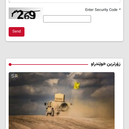
Enter Security Code
*
Send
زۆرترین خوێندراو