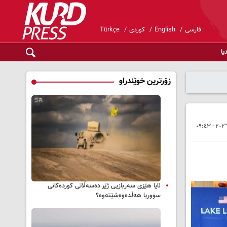
فارسی
English
کوردی
Türkçe
یا
زۆرترین خوێندراو
ئایا هێزی سەربازیی ژێر دەسەڵاتی کوردەکانی
سووریا هەڵدەوەشێتەوە؟