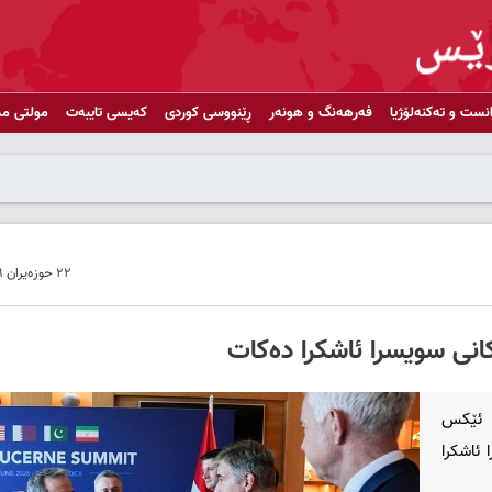
انست و تەکنەلۆژیا
فەرهەنگ و هونەر
ڕێنووسی کوردی
کەیسی تایبەت
مولتی مد
٢٢ حوزەیران ٢٠٢٦ - ٠٩:٤٣
انی سویسرا ئاشکرا دەکات
 ئێکس
 ئاشکرا