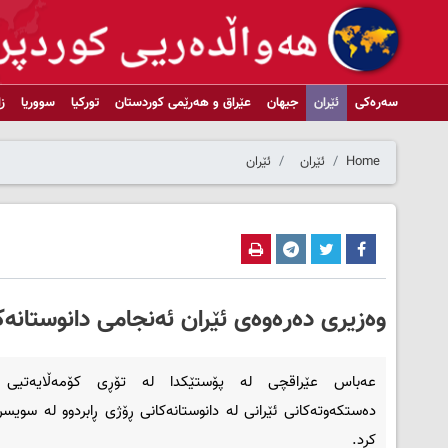
سەرەکی
ئێران
جیهان
عێراق و هەرێمی کوردستان
تورکیا
سووریا
ز
Home
ئێران
ئێران
وەزیری دەرەوەی ئێران ئەنجامی دانوستانەک
عەباس عێراقچی لە پۆستێکدا لە تۆڕی کۆمەڵایەتیی
دەستکەوتەکانی ئێرانی لە دانوستانەکانی ڕۆژی ڕابردوو لە سویسرا
کرد.