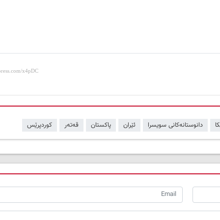
ا
دانوستانەکانی سویسرا
ئێران
پاکستان
قەتەر
کوردپرێس