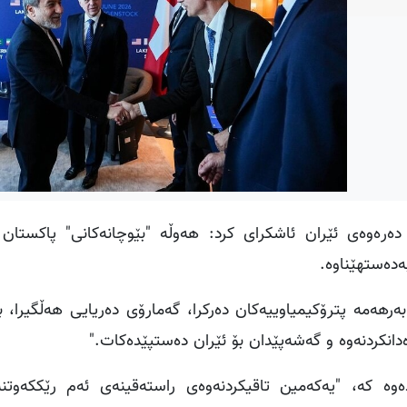
رەوەی ئێران ئاشکرای کرد: هەوڵە "بێوچانەکانی" پاکستان 
ەدەستهێناوە.
بەرهەمە پترۆکیمیاوییەکان دەرکرا، گەمارۆی دەریایی هەڵگیرا،
ەدانکردنەوە و گەشەپێدان بۆ ئێران دەستپێدەکات."
ەوە کە، "یەکەمین تاقیکردنەوەی راستەقینەی ئەم رێککەوتن