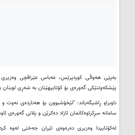
بەپێی هەواڵی کوردپرێس، عەباس عێراقچی وەزیری دە
پێشکەوتنێکی گەورەی بۆ کۆتاییهێنان بە شەڕی لوبنان ب
ناوبراو ڕاشیگەیاند: "لێخۆشبوون بۆ هەناردەی نەوت و 
سامانە سڕکراوەکانمان ئازاد دەکرێن و پلانی گەورەی ئاو
لەکۆتاییدا وەزیری دەرەوەی ئێران جەختی لەوە کرد