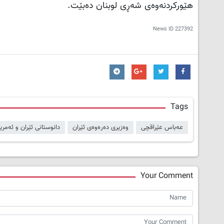
هێورکردنەوەی شەڕی لوبنان دەبێت.
News ID
227392
Tags
عەباس عێراقچی
وەزیری دەرەوەی ئێران
دانوستانی ئێران و ئەمریک
Your Comment