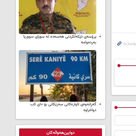
پرۆسەی تێکەڵکردنی هەسەدە لە سوپای سووریا
بەردەوامە
گەڕانەوەی ئاوارەکانی سەرێکانی بۆ ۱۰ی ئاب
دواخراوە
دوایین‌هەواڵەکان