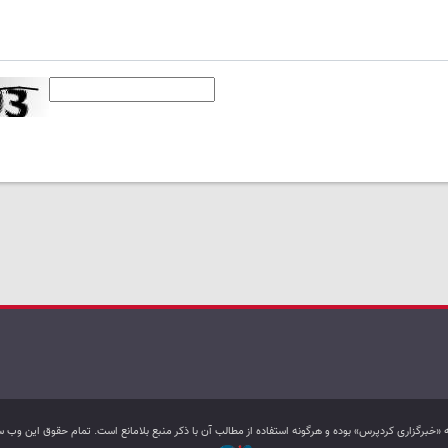
به «خبرگزاری کردپرس» بوده و هرگونه استفاده از مطالب آن با ذکر منبع بلامانع است. تمام حقوق این و