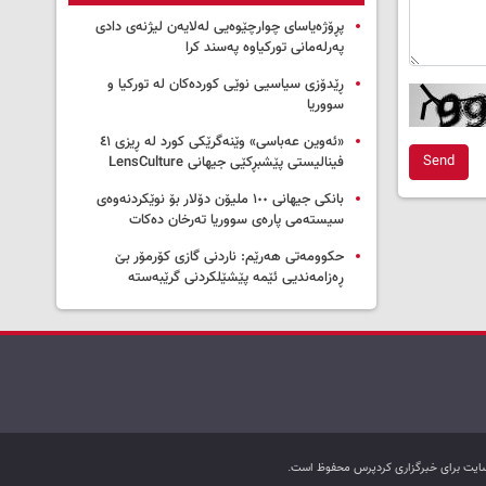
پڕۆژەیاسای چوارچێوەیی لەلایەن لیژنەی دادی
پەرلەمانی تورکیاوە پەسند کرا
ڕێدۆزی سیاسیی نوێی کوردەکان لە تورکیا و
سووریا
«ئەوین عەباسی» وێنەگرێکی کورد لە ڕیزی ٤١
Send
فینالیستی پێشبڕکێی جیهانی LensCulture
بانکی جیهانی ١٠٠ ملیۆن دۆلار بۆ نوێکردنەوەی
سیستەمی پارەی سووریا تەرخان دەکات
حکوومەتی هەرێم: ناردنی گازی کۆرمۆر بێ
ڕەزامەندیی ئێمە پێشێلکردنی گرێبەستە
ب سایت برای خبرگزاری کردپرس محفوظ است.