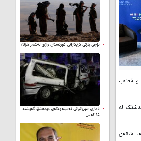
بۆچی پارتی کرێکارانی کوردستان وازی لەشەڕ هێنا؟
و قەتەر،
 بەشێک لە
ئاماری قوربانیانی تەقینەوەکەی دیمەشق گەیشتە
۱۵ کەس
ە، شانەی