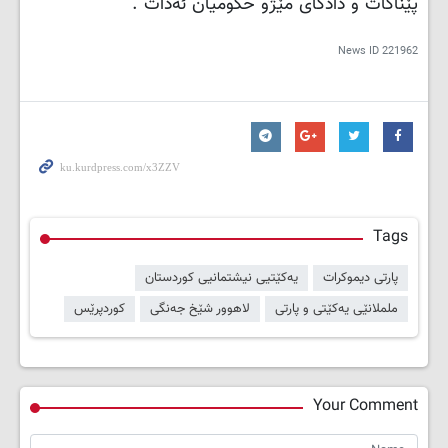
پێناكات و دادگای مێژو حكومیان ئەدات".
News ID
221962
Tags
پارتی دیموکرات
یەکێتیی نیشتمانیی کوردستان
ململانێی یەکێتی و پارتی
لاهوور شێخ جەنگی
کوردپرێس
Your Comment