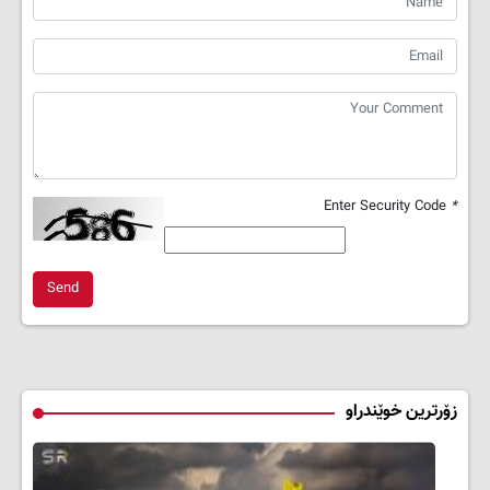
Enter Security Code
*
Send
زۆرترین خوێندراو