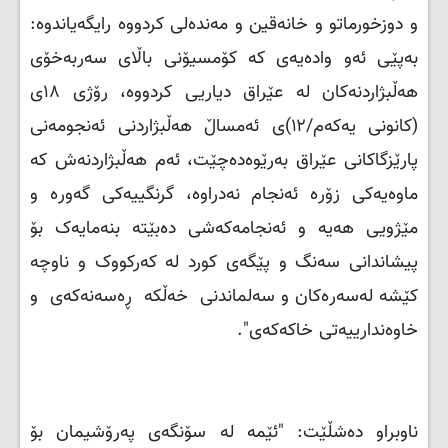
و دوزخورماتو و خانەقین و مەندەلی كردووە رایگەیاندوە:
بەپێی ئەو وادەیەی كە كۆمسیۆنی باڵای سەربەخۆی
هەڵبژاردنەكان لە عێراق دیاریی كردووە، رۆژی ۱۸ی
(كانونی یەكەم/۱۲)ی ئەمساڵ هەڵبژاردنی ئەنجومەنی
پارێزگاكانی عێراق بەرێوەدەچێت، ئەم هەڵبژاردنەش كە
ماوەیەكی زۆرە ئەنجام نەدراوە، گرنگییەكی گەورە و
مێژویی هەیە و ئەنجامەكەشی دەبێتە بنەمایەک بۆ
پیشاندانی سەنگ و پێگەی كورد لە كەركووک و ناوچە
كێشە لەسەرەكان و سەلماندنی خەڵكە ڕەسەنەكەی و
خاوەندارییەتی خاكەكەی".
ناوبراو دەشڵێت: "ئێمە لە سۆنگەی پەرۆشیمان بۆ