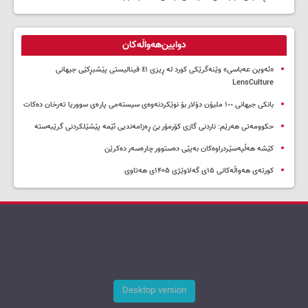
دوایین‌هەواڵەکان
«ئەوین عەباسی» وێنەگرێکی کورد لە ڕیزی ٤١ فینالیستی پێشبڕکێی جیهانی
LensCulture
بانکی جیهانی ١٠٠ ملیۆن دۆلار بۆ نوێکردنەوەی سیستەمی پارەی سووریا تەرخان دەکات
حکوومەتی هەرێم: ناردنی گازی کۆرمۆر بێ ڕەزامەندیی ئێمە پێشێلکردنی گرێبەستە
کێشە هەڵپەسێردراوەکان بەپێی دەستوور چارەسەر دەکرێن
کورتەی هەواڵەکانی ۱۵ی گەلاوێژی ۱۴۰۵ی هەتاوی
Desktop version