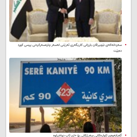
سه‌ردانه‌کەی نێچیرڤان بارزانی كاریگه‌ری ئه‌رێنی له‌سه‌ر چاره‌سه‌ركردنی پرسی كورد
ده‌بێت
گەڕانەوەی ئاوارەکانی سەرێکانی بۆ ۱۰ی ئاب دواخراوە