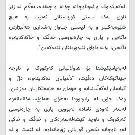
لەكەركووک و ئەوناوچانە چۆنە و چەندە، بەڵام لە ژێر
ناوی یەک لیستی كوردستانی نەبێت بە هیچ
شێوەیەكیتر و بە لیستی جیاواز بەشداری هەڵبژاردن
ناكەین و یاری بە چارەنووسی خەڵک و خاكەكەیەوە
ناكەین، بۆیە داوای لێبووردنتان لێدەكەین".
لەپەیامێكیشدا بۆ هاوڵاتیانی كەركووک و ناوچە
جێناكۆكەكان دەڵێت، "دڵنیایان دەكەینەوە، دڵ و
گیانمان لەگەڵیاندایە و خۆمان بە خزمەتكاریان دەزانین،
وەک چۆن لە رابردوودا بەهۆی هەڵوێستەكانمانەوە
لەسەر ئەوەی ئامادە نەبووین یاری بە چارەنوسی
كەركووک و ناوچە كێشەلەسەرەكان و خەڵک و خاكی
ئەو ناوچانە بكەین قوربانی زۆرمانداوە، لە ئێستا و لە