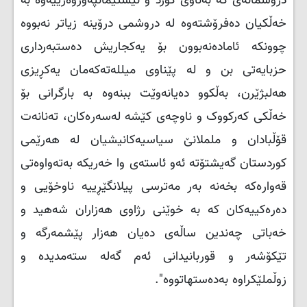
دروشمانەی كە بەناوی كورد و نیشتیمانپەوروەرییەوە بە
خەڵكیان دەفرۆشتەوە لە دروشمی درۆینە زیاتر نەبووە
چوونكە ئامادەنەبوون بۆ یەكجاریش دەستبەرداری
حزبایەتی بن و لە پێناوی میللەتەكەمان یەكڕیزی
هەلبژێرن، بەڵكوو دەیانەوێت ببنەوە بە بارگرانی بۆ
خەڵكی كەركووک و ناوچەی كێشە لەسەرەكان، تەنانەت
قۆڵبادان و ململانێ سیاسیەكانیشیان لە هەرێمی
كوردستان گەیشتۆتە ئەو ئاستەی وا خەریكە بەتەواوەتی
قەوارەكە بخەنە بەر مەترسی پیلانگێڕییە ناوخۆیی و
دەرەكییەكان كە بە خوێنی رژاوی هەزاران شەهید و
خەباتی چەندین ساڵەی دەیان هەزار پێشمەرگە و
تێكۆشەر و قوربانیدانی ئەم گەلە ستەمدیدە و
زوڵملێكراوە بەدەستهاتووە".