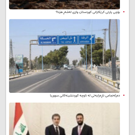
بۆچی پارتی کرێکارانی کوردستان وازی لەشەڕ هێنا؟
دەرئەنجامی ناڕەزایەتی لە ناوچە کوردنشینەکانی سووریا