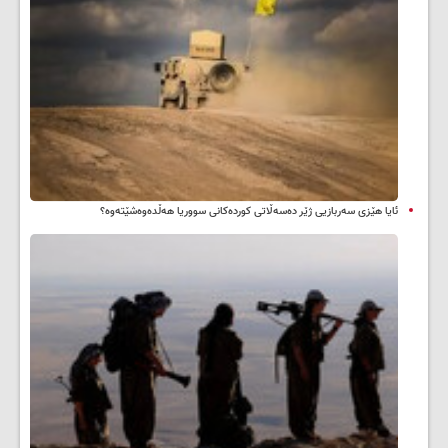
ئایا هێزی سەربازیی ژێر دەسەڵاتی کوردەکانی سووریا هەڵدەوەشێتەوە؟