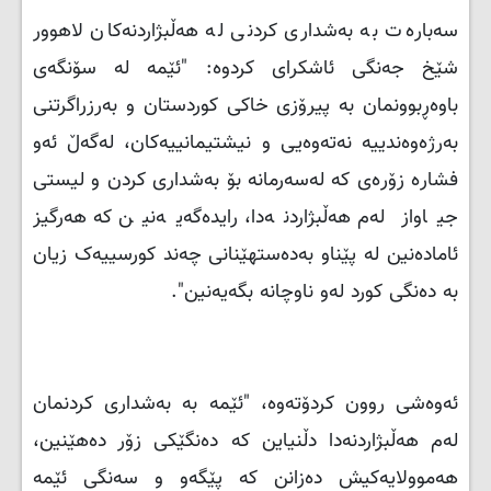
سەبارەت بە بەشداری كردنی لە هەڵبژاردنەكان لاهوور
شێخ جەنگی ئاشكرای كردوە: "ئێمە لە سۆنگەی
باوەڕبوونمان بە پیرۆزی خاكی كوردستان و بەرزراگرتنی
بەرژەوەندییە نەتەوەیی و نیشتیمانییەكان، لەگەڵ ئەو
فشارە زۆرەی كە لەسەرمانە بۆ بەشداری كردن و لیستی
جیاواز لەم هەڵبژاردنەدا، رایدەگەیەنین كە هەرگیز
ئامادەنین لە پێناو بەدەستهێنانی چەند كورسییەک زیان
بە دەنگی كورد لەو ناوچانە بگەیەنین".
ئەوەشی روون كردۆتەوە، "ئێمە بە بەشداری كردنمان
لەم هەڵبژاردنەدا دڵنیاین كە دەنگێكی زۆر دەهێنین،
هەموولایەكیش دەزانن كە پێگەو و سەنگی ئێمە