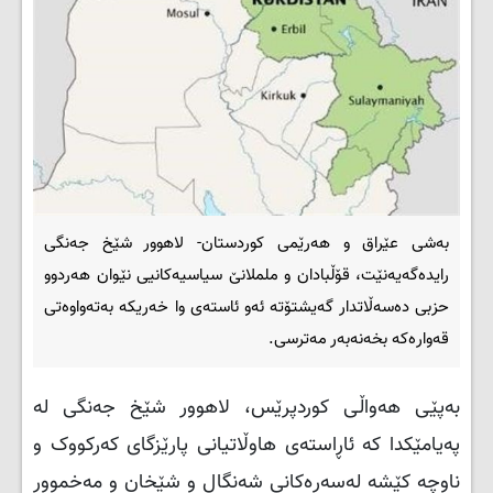
بەشی عێراق و هەرێمی کوردستان- لاهوور شێخ جەنگی
رایدەگەیەنێت، قۆڵبادان و ململانێ سیاسیەكانیی نێوان هەردوو
حزبی دەسەڵاتدار گەیشتۆتە ئەو ئاستەی وا خەریكە بەتەواوەتی
قەوارەكە بخەنەبەر مەترسی.
بەپێی هەواڵی کوردپرێس، لاهوور شێخ جەنگی لە
پەیامێكدا كە ئاڕاستەی هاوڵاتیانی پارێزگای كەركووک و
ناوچە كێشە لەسەرەكانی شەنگال و شێخان و مەخموور