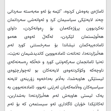
ئاماژەی بەوەش كردوە، "ئێمە بۆ ئەو مەبەستە سەردانی
چەند لایەنێكی سیاسیمان كرد و ئەوانەشی سەردانمان
نەكردبوون پرۆژەكەمان بۆ ڕەوانەكردن، داوای
هەڵوێستمان لێكردن، لەگەڵ ئەوەی هەمو
ئامادەییەكمان نیشاندا بۆ سەرخستنی كورد لەم
هەڵبژاردنەدا، تەنانەت ئامادەبووین كاندیدشیمان نەبێت،
تەنیا ئامانجمان سەركەوتنی كورد و خەڵكە ڕەسەنەكەی
ناوچەكە وكۆكردنەوەی لایەنەكان بو لەچوارچێوەی
لیستێكی هاوبەشدا، بەڵام بەداخەوە زۆرینەی لایەنە
سیاسیەكان وەڵامەكەیان ئەرێنی نەبوو، ئامادەنەبوون بە
یەک لیستی هاوبەش لەم هەڵبژاردنەدا بەشداربن،
لەكاتێكدا خۆیان ئاگاداری ئەو سیستمەن كە بۆ ئەم