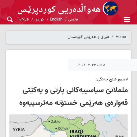
فارسی
English
کوردی
Türkçe
Home
عێراق و هەرێمی کوردستان
٨ ئاب ٢٠٢٣ - ٠٩:٠٦
لاهوور شێخ جەنگی:
ململانێ سیاسییەکانی پارتی و یەکێتی
قەوارەی هەرێمی خستۆتە مەترسییەوە