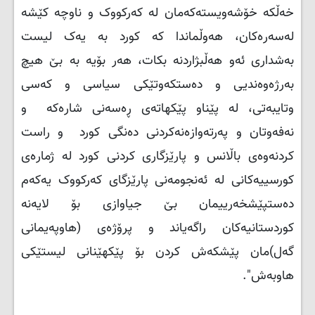
خەڵكە خۆشەویستەكەمان لە كەركووک و ناوچە كێشە
لەسەرەكان، هەوڵماندا كە كورد بە یەک لیست
بەشداری ئەو هەڵبژاردنە بكات، هەر بۆیە بە بێ هیچ
بەرژەوەندیی و دەستكەوتێكی سیاسی و كەسی
وتایبەتی، لە پێناو پێكهاتەی ڕەسەنی شارەكە و
نەفەوتان و پەرتەوازەنەكردنی دەنگی كورد و راست
كردنەوەی باڵانس و پارێزگاری كردنی كورد لە ژمارەی
كورسییەكانی لە ئەنجومەنی پارێزگای كەركووک یەكەم
دەستپێشخەرییمان بێ جیاوازی بۆ لایەنە
كوردستانیەكان راگەیاند و پرۆژەی (هاوپەیمانی
گەل)مان پێشكەش كردن بۆ پێكهێنانی لیستێكی
هاوبەش".