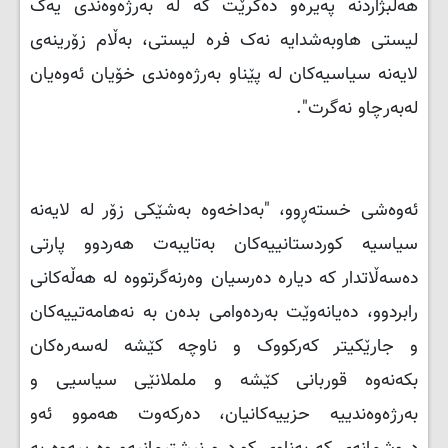
هەڵبژاردنە پەیرەو دەكرێت كە لە بەرژەوەندی یەک
لیستی هاوبەشدایە نەک فرە لیستی، بەڵام زۆرینەی
لایەنە سیاسیەكان لە پێناو بەرژەوەندی خۆیان ئەوەیان
لەبەرچاو نەگرت".
ئەوەشی خستەڕوو، "بەداخەوە بەشێكی زۆر لە لایەنە
سیاسیە كوردستانییەكان بەتایبەت هەردوو پارتی
دەسەڵاتدار كە دیارە دەرسیان وەرنەگرتووە لە هەڵەكانی
رابردوو، دەیانەوێت بەردەوامی بدەن بە نەهامەتییەكان
و جارێكیتر كەركووک و ناوچە كێشە لەسەرەكان
بكەنەوە قوربانی كێشە و ململانێی سیاسیی و
بەرژەوەندییە حزییەكانیان، دەركەوت هەموو ئەو