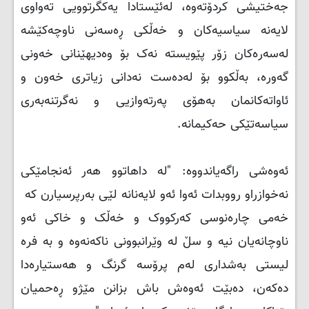
جەختیشی كردۆتەوە، لەئێستادا یەكگرتوویی تەواوی
لایەنە سیاسیەكان و خەڵكی ڕەسەنی ناوچەكێشە
لەسەرەكان زۆر پێویستە نەک بۆ وەدیهێنانی خەونی
گەورە، بەڵكوو بۆ لەدەست نەدانی زیاتری خەون و
ئاواتەكانمان بەهۆی پەرتەوازیی و نەگرتنەبەری
سیاسەتێكی حەكیمانە.
ئەوەشی راگەیاندووە: "لە داهاتوو هەر ئەنجامێكی
نەخوازراو رووبدات ئەوا ئەو لایەنانە لێی بەرپرسیارن كە
خەمی چارەنوسی كەركووک و خەڵک و خاكی ئەو
ناوچانەیان نیە و سڵ لە وێرانبوونی ناكەنەوە و بە فرە
لیستی بەشداری لەم پرۆسە گرنگ و هەستیارەدا
دەكەن، دەبێت ئەوەش باش بزانن مێژو ڕەحمیان