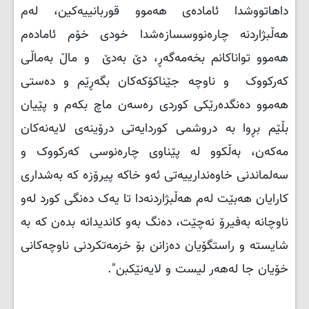
داهاتووشدا ئامادەی هەموو قوربانییەكین، لەم
هەڵبژاردنە چارەنووسسازەشدا خودی خۆم ئامادەم
هەموو تواناكانم بخەمەگەڕ، دێ بەدێ و ماڵ بەماڵی
كەركووک و ناوچە جێناكۆكەكان بگەڕێم و دەستی
هەموو دەنگدەرێكی كوردی رەسەن ماچ بكەم و پێیان
بڵێم بڕوا بە دروشمی كوردایەتی درۆینەی لایەنەكان
مەكەن، بەڵكوو لە پێناوی چارەنوسی كەركووک و
سەلماندنی خاوەندارییەتی ئەو خاكە پیرۆزە كە بەشداری
كارایان هەبێت لەم هەڵبژاردنەدا تا یەک دەنگی كورد لەو
ناوچانە بەفیرۆ نەچێت، دەنگ بەو كاندیدانە بدەن كە بە
شایستە و راستگۆیان دەزانن بۆ خزمەتكردنی ناوچەكانی
خۆیان جا لەهەر لیست و لایەنێكبن".