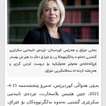
بەشی عێراق و هەرێمی کوردستان- نێردەی تایبەتیی سکرتێری
گشتیی نەتەوە یەکگرتووەکان بۆ عێراق دەڵێت هێرش بۆسەر
فڕۆکەخانەی هەولێر ھەوڵێكیە بۆ دروست كردنی گرژی و
ھەڕەشە كردنە لە سەقامگیریی عێراق.
بەپێی هەواڵی کوردپرێس، ئەمڕۆ پێنجشەممە 15-4-
2021، جێین هێنیس پلاسخارت، نێردەی تایبەتیی
سکرتێری گشتیی نەتەوە یەکگرتووەکان بۆ عێراق،