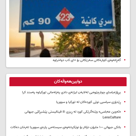
گەڕانەوەی ئاوارەکانی سەرێکانی بۆ ۱۰ی ئاب دواخراوە
دوایین‌هەواڵەکان
پڕۆژەیاسای چوارچێوەیی لەلایەن لیژنەی دادی پەرلەمانی تورکیاوە پەسند کرا
ڕێدۆزی سیاسیی نوێی کوردەکان لە تورکیا و سووریا
«ئەوین عەباسی» وێنەگرێکی کورد لە ڕیزی ٤١ فینالیستی پێشبڕکێی جیهانی
LensCulture
بانکی جیهانی ١٠٠ ملیۆن دۆلار بۆ نوێکردنەوەی سیستەمی پارەی سووریا تەرخان دەکات