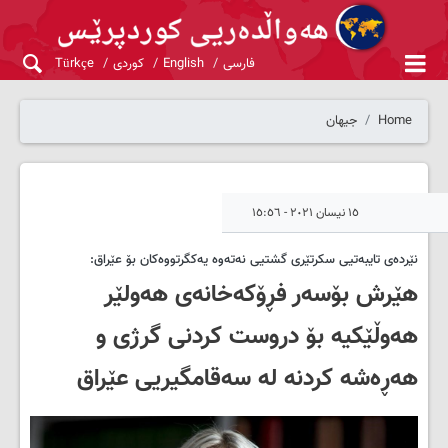
فارسی
English
کوردی
Türkçe
Home
جیهان
١٥ نیسان ٢٠٢١ - ١٥:٥٦
نێردەی تایبەتیی سکرتێری گشتیی نەتەوە یەکگرتووەکان بۆ عێراق:
هێرش بۆسەر فڕۆکەخانەی هەولێر
ھەوڵێكیە بۆ دروست كردنی گرژی و
ھەڕەشە كردنە لە سەقامگیریی عێراق