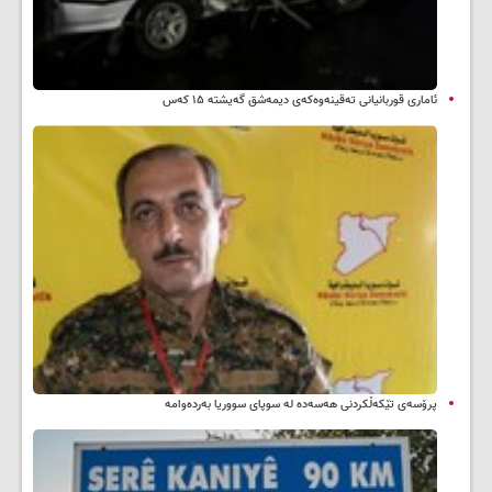
ئاماری قوربانیانی تەقینەوەکەی دیمەشق گەیشتە ۱۵ کەس
پرۆسەی تێکەڵکردنی هەسەدە لە سوپای سووریا بەردەوامە