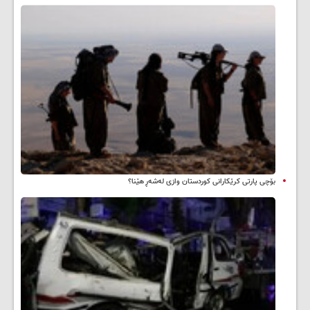
بۆچی پارتی کرێکارانی کوردستان وازی لەشەڕ هێنا؟