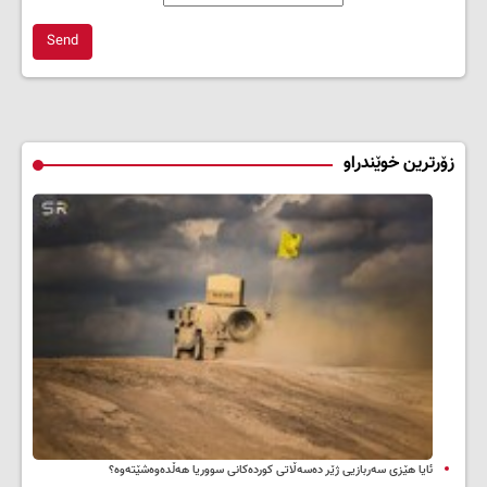
Send
زۆرترین خوێندراو
ئایا هێزی سەربازیی ژێر دەسەڵاتی کوردەکانی سووریا هەڵدەوەشێتەوە؟