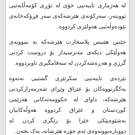
لە هەژماری تایبەتیی خۆی لە تۆڕی کۆمەڵایەتیی
توویتەر، سەرکۆنەی هێرشەکەی سەر فڕۆکەخانەی
نێودەوڵەتیی هەولێری کردووە
.
جێنین هێنیس پلاسخارت هێرشەکە بە نموونەی
ھەوڵێكی دیكەی مەترسیدار بۆ دروست كردنی
گرژی و ھەڕەشەكردن لە سەقامگیری ناوبردووە
.
نێردەی تایبەتیی سکرتێری گشتیی نەتەوە
یەکگرتووەکان بۆ عێراق وێڕای شەرمەزارکردنی
هێرشەکە، داوای لە حکوومەتەکانی هەرێمی
کوردستان و عێراق کردووە ھەوڵەكانیان
بەشێوەیێكی خێرا بۆ رێگری كردن لە
دووبارەبوونەوەی ئەم جۆرە ھێرشانە، یەک بخەن.