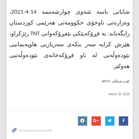
شایانی باسە شەوی چوارشەممە 14-4-2021،
وەزارەتی ناوخۆی حکوومەتی هەرێمی کوردستان
رایگەیاند: بە فڕۆکەیێکی بێفڕۆکەوانی
TNT
رێژکراو،
هێرش کرایە سەر بنکەی سەربازیی هاوپەیمانیی
نێودەوڵەتی لە ناو فڕۆکەخانەی نێودەوڵەتیی
هەولێر
.
کۆدی هەواڵنێر: 60113
News ID
1626