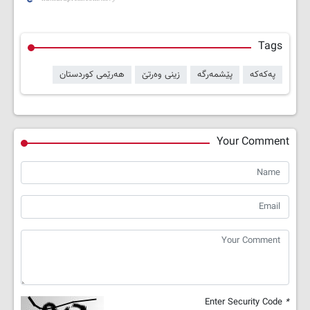
Tags
پەکەکە
پێشمەرگە
زینی وەرتێ
هەرێمی کوردستان
Your Comment
Enter Security Code
*