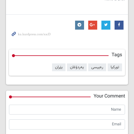
Tags
تورکیا
رەییسی
یەردۆغان
یێران
Your Comment