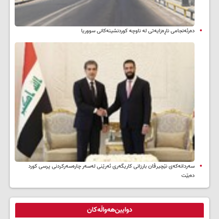
دەرئەنجامی ناڕەزایەتی لە ناوچە کوردنشینەکانی سووریا
سه‌ردانه‌کەی نێچیرڤان بارزانی كاریگه‌ری ئه‌رێنی له‌سه‌ر چاره‌سه‌ركردنی پرسی كورد
ده‌بێت
دوایین‌هەواڵەکان