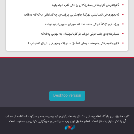
گەڕانەوەی ئاوارەکانی سەرێکانی بۆ ۱۰ی ئاب دواخراوە
ئەنجوومەنی ئاسایشی تورکیا چاودێریی پرۆسەی چەکدادانی پەکەکە دەکات
پرۆسەی تێکەڵکردنی هەسەدە لە سوپای سووریا بەردەوامە
شیکردنەوەی یاسا نوێی تورکیا بۆ کۆتاییهێنان بە بوونی پەکەکە
کۆبوونەوەیەکی بەرهەمدارمان لەگەڵ سەرۆک وەزیرانی عێراق ئەنجام دا
Desktop version
کليه حقوق اين پایگاه اطلاع‌رسانی متعلق به «خبرگزاری کردپرس» بوده و هرگونه استفاده از مطالب
آن با ذکر منبع بلامانع است. تمام حقوق این وب سایت برای خبرگزاری کردپرس محفوظ است.