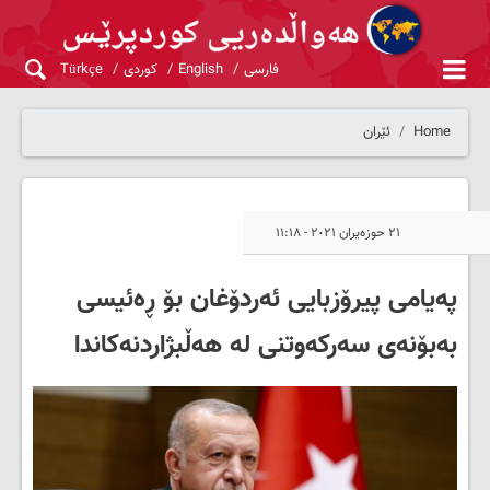
فارسی
English
کوردی
Türkçe
Home
ئێران
٢١ حوزەیران ٢٠٢١ - ١١:١٨
پەیامی پیرۆزبایی ئەردۆغان بۆ ڕەئیسی
بەبۆنەی سەرکەوتنی لە هەڵبژاردنەکاندا