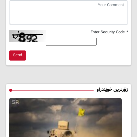
Enter Security Code
*
Send
زۆرترین خوێندراو