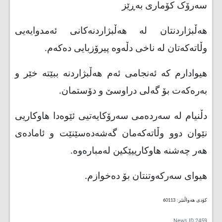
سەرۆک کۆماری بەڕێز
هەڵبژاردنتان لە هەڵبژاردنەکانی ئەمدوایەیی
وڵاتەکەتان لە ناخی دڵەوە پیرۆزبایی دەکەم.
هیوادارم کە ئەنجامی ئەم هەڵبژاردنە ببێتە خێر و
بەرەکەت بۆ گەلی دراوسێ و دۆستمان.
دڵنیام لە سەردەمی سەرۆکایەتیی ئێوەدا هاوکاریی
نێوان دوو وڵاتەکەمان گەشەدەسێنێت و ئامادەی
هەر چەشنە هاوکارییێکین لەمبارەوە.
هیوای سەرکەوتنتان بۆ دەخوازم.
کۆدی هەواڵنێر: 60113
News ID
2459