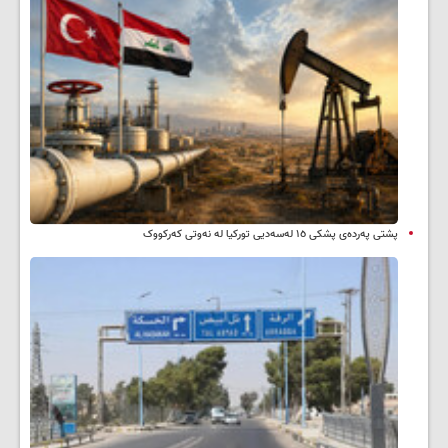
پشتی پەردەی پشکی ١٥ لەسەدیی تورکیا لە نەوتی کەرکووک