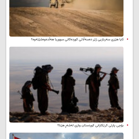
ئایا هێزی سەربازیی ژێر دەسەڵاتی کوردەکانی سووریا هەڵدەوەشێتەوە؟
بۆچی پارتی کرێکارانی کوردستان وازی لەشەڕ هێنا؟