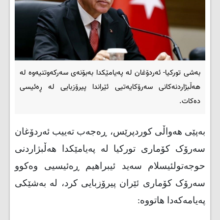
بەشی تورکیا- ئەردۆغان لە پەیامێکدا بەبۆنەی سەرکەوتنیەوە لە
هەڵبژاردنەکانی سەرۆکایەتیی ئێراندا پیرۆزبایی لە ڕەئیسی
دەکات.
بەپێی هەواڵی کوردپرێس، ڕەجەب تەییب ئەردۆغان
سەرۆک کۆماری تورکیا لە پەیامێکدا هەڵبژاردنی
حوجەتولئیسلام سەید ئیبراهیم ڕەئیسیی وەکوو
سەرۆک کۆماری ئێران پیرۆزبایی کرد، لە بەشێکی
پەیامەکەدا هاتووە: