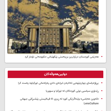
هەرێمی کوردستان درێژترین بن‌بەستی پێکهێنانی حکوومەتی تۆمار کرد
دوایین‌هەواڵەکان
پڕۆژەیاسای چوارچێوەیی لەلایەن لیژنەی دادی پەرلەمانی تورکیاوە پەسند کرا
ڕێدۆزی سیاسیی نوێی کوردەکان لە تورکیا و سووریا
«ئەوین عەباسی» وێنەگرێکی کورد لە ڕیزی ٤١ فینالیستی پێشبڕکێی جیهانی
LensCulture