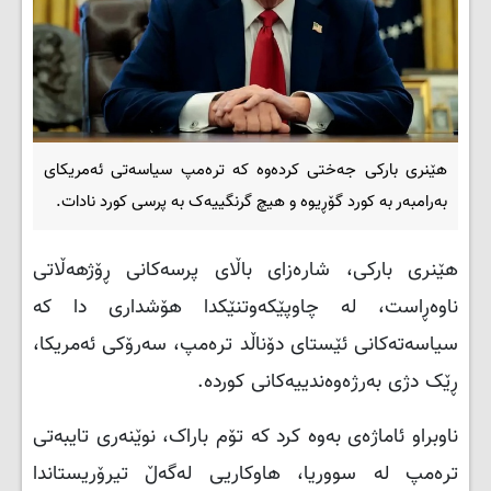
هێنری بارکی جەختی کردەوە کە ترەمپ سیاسەتی ئەمریکای
بەرامبەر بە کورد گۆڕیوە و هیچ گرنگییەک بە پرسی کورد نادات.
هێنری بارکی، شارەزای باڵای پرسەکانی ڕۆژهەڵاتی
ناوەڕاست، لە چاوپێکەوتنێکدا هۆشداری دا کە
سیاسەتەکانی ئێستای دۆناڵد ترەمپ، سەرۆکی ئەمریکا،
ڕێک دژی بەرژەوەندییەکانی کوردە.
ناوبراو ئاماژەی بەوە کرد کە تۆم باراک، نوێنەری تایبەتی
ترەمپ لە سووریا، هاوکاریی لەگەڵ تیرۆریستاندا