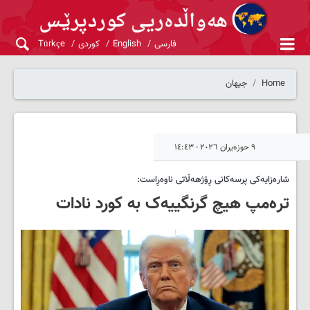
فارسی
English
کوردی
Türkçe
Home
جیهان
٩ حوزەیران ٢٠٢٦ - ١٤:٤٣
شارەزایەکی پرسەکانی ڕۆژهەڵاتی ناوەڕاست:
ترەمپ هیچ گرنگییەک بە کورد نادات