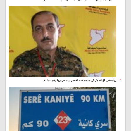
پرۆسەی تێکەڵکردنی هەسەدە لە سوپای سووریا بەردەوامە