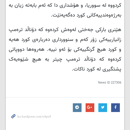
کردووە لە سووریا، و هۆشداری دا کە ئەم بابەتە زیان بە
بەرژەوەندییەکانی کورد دەگەیەنێت.
هێنری بارکی جەختی لەوەش کردەوە کە دۆناڵد ترەمپ
زانیارییەکی زۆر کەم و سنوورداری دەربارەی کورد هەیە
و کورد هیچ گرنگییەکی بۆ ئەو نییە. هەروەها دووپاتی
کردەوە کە دۆناڵد ترەمپ چیتر بە هیچ شێوەیەک
پشتگیری لە کورد ناکات.
News ID
227306