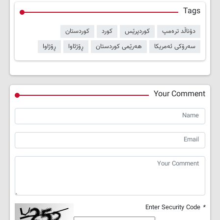
Tags
دۆناڵد ترەمپ
کوردپرێس
کورد
کوردستان
سەرۆکی ئەمریکا
هەرێمی کوردستان
ڕۆژئاوا
ڕۆژاوا
Your Comment
Enter Security Code
*