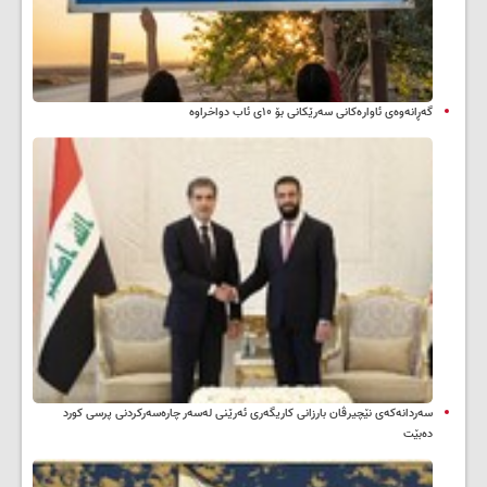
گەڕانەوەی ئاوارەکانی سەرێکانی بۆ ۱۰ی ئاب دواخراوە
سه‌ردانه‌کەی نێچیرڤان بارزانی كاریگه‌ری ئه‌رێنی له‌سه‌ر چاره‌سه‌ركردنی پرسی كورد
ده‌بێت