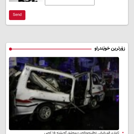
Send
زۆرترین خوێندراو
ئاماری قوربانیانی تەقینەوەکەی دیمەشق گەیشتە ۱۵ کەس