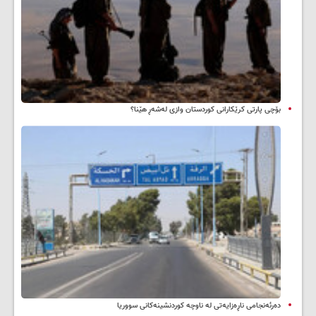
بۆچی پارتی کرێکارانی کوردستان وازی لەشەڕ هێنا؟
دەرئەنجامی ناڕەزایەتی لە ناوچە کوردنشینەکانی سووریا