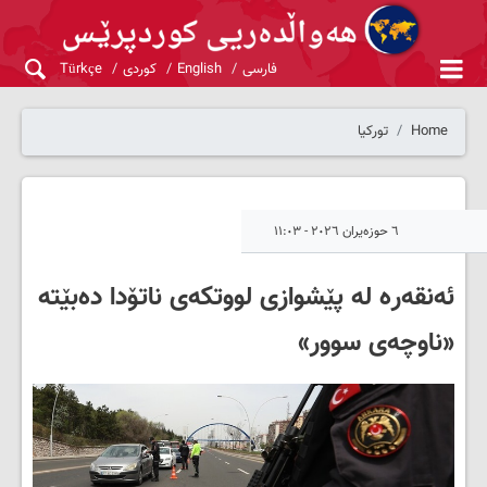
فارسی
English
کوردی
Türkçe
Home
تورکیا
٦ حوزەیران ٢٠٢٦ - ١١:٠٣
ئەنقەرە لە پێشوازی لووتکەی ناتۆدا دەبێتە
«ناوچەی سوور»