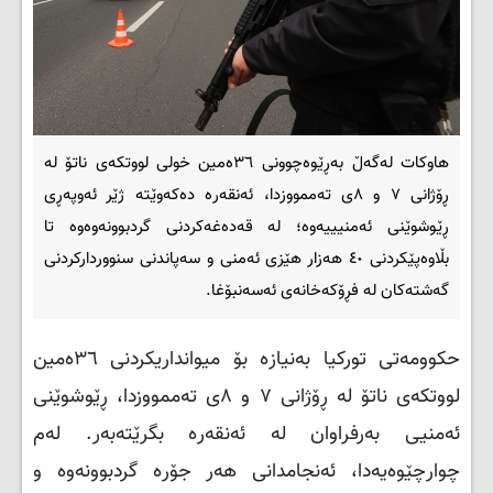
هاوکات لەگەڵ بەڕێوەچوونی ٣٦ەمین خولی لووتکەی ناتۆ لە
ڕۆژانی ٧ و ٨ی تەممووزدا، ئەنقەرە دەکەوێتە ژێر ئەوپەڕی
ڕێوشوێنی ئەمنیییەوە؛ لە قەدەغەکردنی گردبوونەوەوە تا
بڵاوەپێکردنی ٤٠ هەزار هێزی ئەمنی و سەپاندنی سنووردارکردنی
گەشتەکان لە فڕۆکەخانەی ئەسەنبۆغا.
حکوومەتی تورکیا بەنیازە بۆ میوانداریکردنی ٣٦ەمین
لووتکەی ناتۆ لە ڕۆژانی ٧ و ٨ی تەممووزدا، ڕێوشوێنی
ئەمنیی بەرفراوان لە ئەنقەرە بگرێتەبەر. لەم
چوارچێوەیەدا، ئەنجامدانی هەر جۆرە گردبوونەوە و