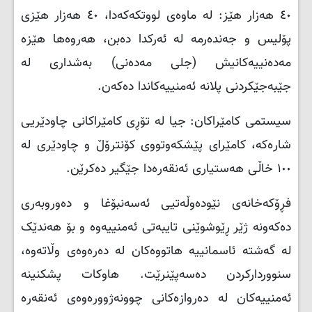
٤٠ هەزار هێز: لە ماوەی لووتکەکەدا، ٤٠ هەزار هێزی
پۆلیس و جەندەرمە لە ئەرکدا دەبن، هەروەها هێزە
مەدەنییەکانیش (جلی مەدەنی) بەشداری لە
جێبەجێکردنی پلانە ئەمنییەکاندا دەکەن.
سیستمی کامێراکان: جیا لە تۆڕی کامێراکانی چاودێریی
شارەکە، کامێرای پێشکەوتووی کۆنترۆڵ و چاودێری لە
١٠٠ خاڵی هەستیاری ئەنقەرەدا جێگیر دەکرێن.
فڕۆکەخانەی نێودەوڵەتیی ئەسەنبۆغا و دەوروبەری
دەکەونە ژێر ڕێوشوێنی تایبەتی ئەمنییەوە و بۆ هەندێک
لە گەشتە ئاسمانییە هاتووەکان لە دەرەوەی وڵاتەوە،
سنووردارکردن دەسەپێنرێت. هاوکات پشکنینە
ئەمنییەکان لە دەروازەکانی چوونەژوورەوەی ئەنقەرە