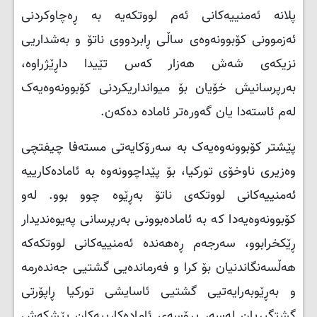
پلانە ئەمنییەکانی ئەم لووتکەیە بە ڕەچاوکردنی
ئەزموونی کۆبوونەوەی ساڵی ڕابردووی ناتۆ و بەشداریی
نزیکەی شەش هەزار کەس تێیدا داڕێژراوە،
بەرپرسانیش خۆیان بۆ میوانداریکردنی کۆبوونەوەیەک
لەم ئاستەدا یان گەورەتر ئامادە دەکەن.
پێشتر کۆبوونەوەیەک بە سەرۆکایەتی مستەفا چیفتچی
وەزیری ناوخۆی تورکیا، بۆ پێداچوونەوە بە ئامادەکارییە
ئەمنییەکانی لووتکەی ناتۆ بەڕێوە چوو بوو. لەو
کۆبوونەوەیەدا کە بە ئامادەبوونی بەرپرسانی پەیوەندیدار
ڕێکخرابوو، سەرجەم ڕەهەندە ئەمنییەکانی لووتکەکە
هەڵسەنگاندنیان بۆ کرا و فەرماندەیی گشتیی جەندەرمە
و بەڕێوبەرایەتیی گشتیی ئاسایشی تورکیا ڕاپۆرتی
گشتگیریان لەسەر پڕۆسەی ئامادەکارییەکان پێشکەش