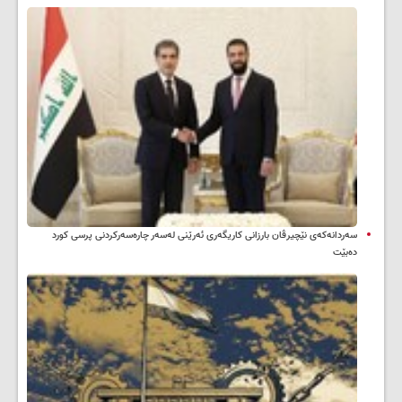
سه‌ردانه‌کەی نێچیرڤان بارزانی كاریگه‌ری ئه‌رێنی له‌سه‌ر چاره‌سه‌ركردنی پرسی كورد
ده‌بێت