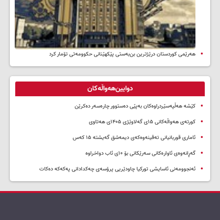
هەرێمی کوردستان درێژترین بن‌بەستی پێکهێنانی حکوومەتی تۆمار کرد
دوایین‌هەواڵەکان
کێشە هەڵپەسێردراوەکان بەپێی دەستوور چارەسەر دەکرێن
کورتەی هەواڵەکانی ۱۵ی گەلاوێژی ۱۴۰۵ی هەتاوی
ئاماری قوربانیانی تەقینەوەکەی دیمەشق گەیشتە ۱۵ کەس
گەڕانەوەی ئاوارەکانی سەرێکانی بۆ ۱۰ی ئاب دواخراوە
ئەنجوومەنی ئاسایشی تورکیا چاودێریی پرۆسەی چەکدادانی پەکەکە دەکات