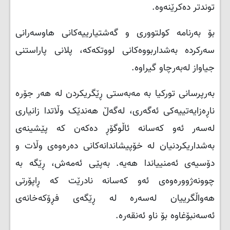
توندتر دەکرێنەوە.
بۆ بەرنامە کولتووری و گەشتیارییەکانی هاوسەرانی
سەرکردە بەشداربووەکانی لووتکەکە، پلانی پاراستنی
جیاواز لەبەرچاو گیراوە.
بەرپرسانی تورکیا بە مەبەستی ڕێگریکردن لە هەر جۆرە
ناڕەزایەتییەکی ئەگەری، لەگەڵ هەندێک وڵاتدا زانیاری
لەسەر ئەو کەسانە ئاڵوگۆڕ دەکەن کە پێشینەی
بەشداریکردنیان لە خۆپیشاندانەکانی دەرەوەی وڵات و
دۆسیەی ئەمنییاندا هەیە. بەپێی ئەمەش، ڕێگە بە
چوونەژوورەوەی ئەو کەسانە نادرێت کە ڕاپۆرتی
هەواڵگرییان لەسەرە لە ڕێگەی فڕۆکەخانەی
ئەسەنبۆغاوە بۆ ناو ئەنقەرە.