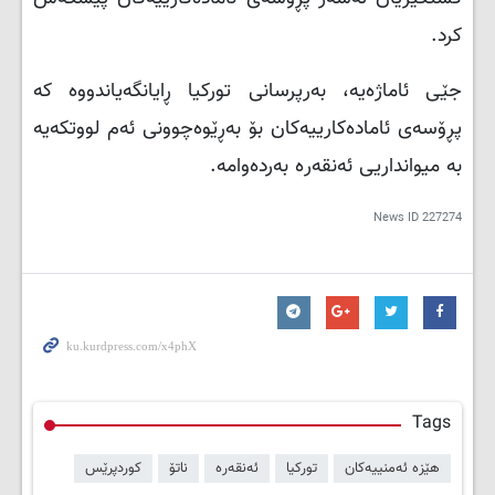
کرد.
جێی ئاماژەیە، بەرپرسانی تورکیا ڕایانگەیاندووە کە
پڕۆسەی ئامادەکارییەکان بۆ بەڕێوەچوونی ئەم لووتکەیە
بە میوانداریی ئەنقەرە بەردەوامە.
News ID
227274
Tags
هێزە ئەمنییەکان
تورکیا
ئەنقەرە
ناتۆ
کوردپرێس