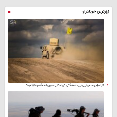
زۆرترین خوێندراو
ئایا هێزی سەربازیی ژێر دەسەڵاتی کوردەکانی سووریا هەڵدەوەشێتەوە؟