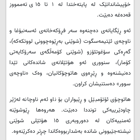
خۆپیشاندانێک لە پایتەختدا لە ١ تا ١٥ی تەممووز
قەدەغە دەبێت.
ئەو ڕێگایانەی دەچنەوە سەر فڕۆکەخانەی ئەسەنبۆغا و
ناوچەی ئێتیمەسگوت (شوێنی بەڕێوەچوونی لووتکەکە)،
گەڕەکی سۆغوتئۆزو (شوێنی کۆمەڵگەی سەرۆکایەتی
کۆمار)، سنووری ئەو هۆتێلانەی شاندەکانی تێدا
دەنیشنەوە و ڕێڕەوی هاتوچۆکانیان، وەک «ناوچەی
سوور» دەستنیشان کراون.
هاتوچۆی ئۆتۆمبێل و ڕێبواران بۆ ناو ئەم ناوچانە لەژێر
چاودێرییەکی تونددا دەبێت. هەروەها ڕێوشوێنە
ئەمنییەکان لە دەوروبەری ١٥ هۆتێلی شوێنی
نیشتەجێبوونی شاندە بەشداربووەکاندا چڕتر دەکرێنەوە.