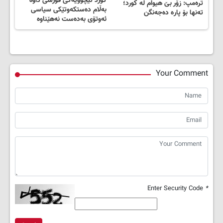
کورد تێچوویەکی قورسی داوە
تره‌مپ: زۆر بێ هیوام له‌ كورد؛
بەڵام دەستکەوتێکی سیاسی
تەنها بۆ پارە دەجەنگن
ئەوتۆی بەدەست نەهێناوە
Your Comment
Enter Security Code
*