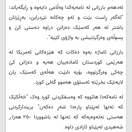
ئەدهەم بارزانی لە نامەیەکدا وەڵامی دایەوە و ڕایگەیاند:
"ئەگەر ڕاست بێت و ئەو چەکانە نێردرابن، بەڕێزتان
باشتر لە هەر کەسێک دەزانن دراوە دەستی کێ و
پسوڵەی وەرگرتنیشی بە واژۆی کێیە".
بارزانی ئاماژە بەوە دەکات کە هێزەکانی ئەمریکا لە
هەرێمی کوردستان ئامادەییان هەیە و دەزانن کێ
چەکی وەرگرتووە، بۆیە نابێت هەڵەی کەسێک یان
لایەنێک بخرێتە ئەستۆی هەموو گەلی کورد.
لە نامەکەدا هاتووە کە وەسفکردنی کورد وەک "خەڵکێک
کە تەنها لەپێناو پارەدا شەڕ دەکەن" بریندارکردنی
هەستی نەتەوەیەکە کە تەنها لە باشووردا ٢٥٠ هەزار
شەهیدی لەپێناو ئازادی داوە.