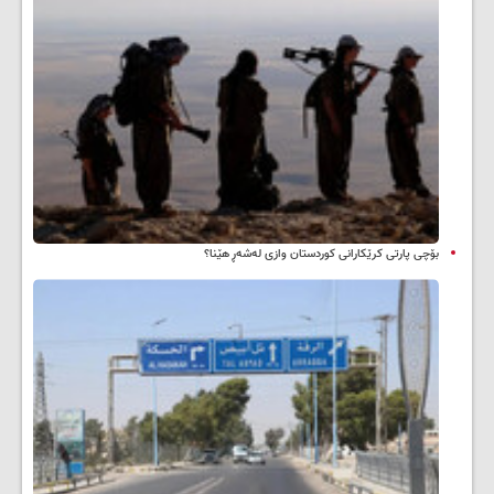
بۆچی پارتی کرێکارانی کوردستان وازی لەشەڕ هێنا؟