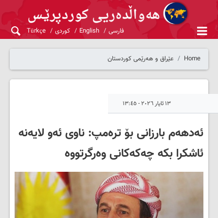
فارسی
English
کوردی
Türkçe
Home
عێراق و هەرێمی کوردستان
١٣ ئایار ٢٠٢٦ - ١٣:٤٥
ئەدهەم بارزانی بۆ تره‌مپ: ناوی ئەو لایەنە
ئاشکرا بکە چەکەکانی وەرگرتووە