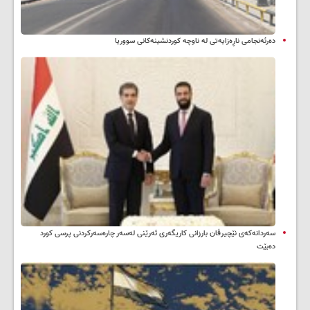
دەرئەنجامی ناڕەزایەتی لە ناوچە کوردنشینەکانی سووریا
سه‌ردانه‌کەی نێچیرڤان بارزانی كاریگه‌ری ئه‌رێنی له‌سه‌ر چاره‌سه‌ركردنی پرسی كورد
ده‌بێت