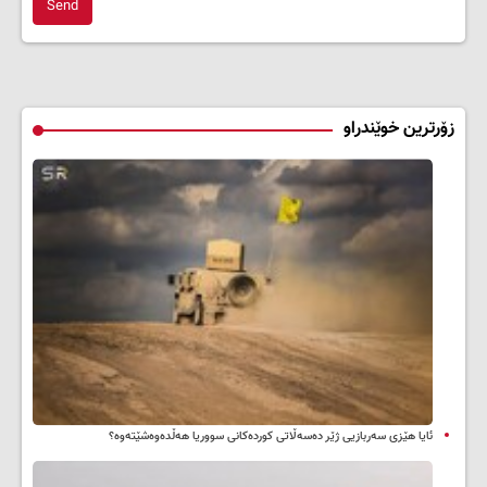
Send
زۆرترین خوێندراو
ئایا هێزی سەربازیی ژێر دەسەڵاتی کوردەکانی سووریا هەڵدەوەشێتەوە؟