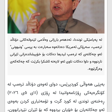
لە پەیامێکی تونددا، ئەدهەم بارزانی وەڵامی لێدوانەکانی دۆناڵد
تره‌مپ، سەرۆکی ئەمریکا دەداتەوە سەبارەت بە پرسی "ونبوونی"
ئەو چەکانەی کە ترەمپ ئیدیعا دەکات بۆ خۆپیشاندەرانی ئێرانی
ناردووە و داوا دەکات ناوی ئەو لایەنە ئاشکرا بکرێت کە چەکەکەی
وەرگرتووە.
بەپێی هەواڵی کوردپرێس، دوای ئەوەی دۆناڵد تره‌مپ لە
کۆنگرەیەکی ڕۆژنامەوانیدا لە ڕۆژی (١١ی ٥ی ٢٠٢٦)
ڕەخنەی توندی لە کورد گرت و تۆمەتباری کردن بەوەی
ئەو چەکانەیان بۆ خۆیان بردووە کە بۆ ئێران نێردرابوون،