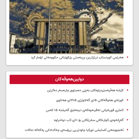
هەرێمی کوردستان درێژترین بن‌بەستی پێکهێنانی حکوومەتی تۆمار کرد
دوایین‌هەواڵەکان
کێشە هەڵپەسێردراوەکان بەپێی دەستوور چارەسەر دەکرێن
کورتەی هەواڵەکانی ۱۵ی گەلاوێژی ۱۴۰۵ی هەتاوی
ئاماری قوربانیانی تەقینەوەکەی دیمەشق گەیشتە ۱۵ کەس
گەڕانەوەی ئاوارەکانی سەرێکانی بۆ ۱۰ی ئاب دواخراوە
ئەنجوومەنی ئاسایشی تورکیا چاودێریی پرۆسەی چەکدادانی پەکەکە دەکات