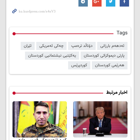
Tags
ئەدهەم بارزانی
دۆناڵد ترەمپ
چەکی ئەمریکی
ئێران
پارتی دیموکراتی کوردستان
یەکێتیی نیشتمانیی کوردستان
هەرێمی کوردستان
کوردپرێس
اخبار مرتبط