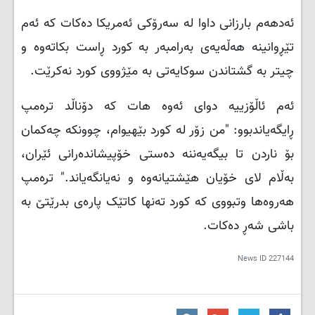
ئەدهەم بارزانی داوا لە سەرۆکی ئەمریکا دەکات کە ئەم
تێڕوانینە هەڵەیەی بەرامبەر بە کورد ڕاست بکاتەوە و
چیتر بە گشتاندن سوکایەتی بە مێژووی کورد نەکرێت.
ئەم ئاڵۆزییە دوای ئەوە هات کە دۆناڵد تره‌مپ
ڕایگەیاندبوو: "من زۆر لە کورد بێهیوام، چوونکە چەکمان
بۆ ناردن تا بیگەیەننە دەستی خۆپیشاندەرانی ئێران،
بەڵام لای خۆیان هێشتیانەوە و نەیانگەیاند." تره‌مپ
هەروەها وتبووی کە کورد تەنها کاتێک پارەی بدرێتێ بە
باشی شەڕ دەکات.
News ID
227144