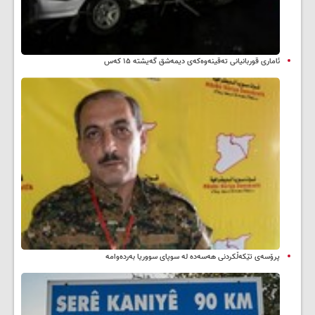
ئاماری قوربانیانی تەقینەوەکەی دیمەشق گەیشتە ۱۵ کەس
پرۆسەی تێکەڵکردنی هەسەدە لە سوپای سووریا بەردەوامە