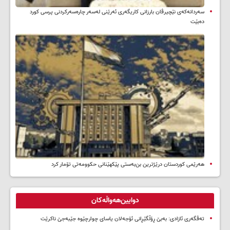
سه‌ردانه‌کەی نێچیرڤان بارزانی كاریگه‌ری ئه‌رێنی له‌سه‌ر چاره‌سه‌ركردنی پرسی كورد
ده‌بێت
هەرێمی کوردستان درێژترین بن‌بەستی پێکهێنانی حکوومەتی تۆمار کرد
دوایین‌هەواڵەکان
تەڤگەری ئازادی: بەبێ ڕۆڵگێڕانی ئۆجەلان یاسای چوارچێوە جێبەجێ ناکرێت