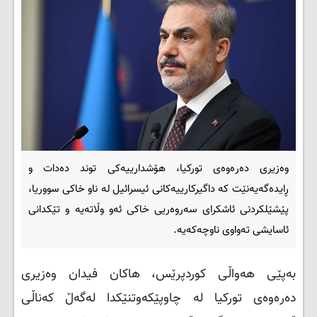
وەزیری دەرەوەی تورکیا، هۆشدارییەکی توند دەدات و
ڕایدەگەیەنێت کە داگیرکارییەکانی ئیسرائیل لە ناو خاکی سووریا،
پێشێلکردنی ئاشکرای سەروەریی خاکی ئەو وڵاتەیە و تێکدانی
ئاسایشی تەواوی ناوچەکەیە.
بەپێی هەواڵی کوردپرێس، هاکان فیدان وەزیری
دەرەوەی تورکیا لە چاوپێکەوتنێکدا لەگەڵ کەناڵی