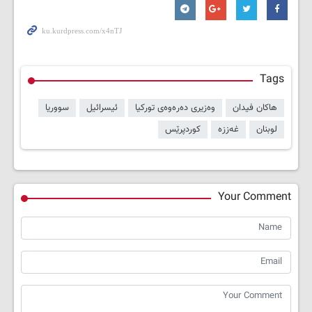
Tags
هاکان فیدان
وەزیری دەرەوەی تورکیا
ئیسرائیل
سووریا
لوبنان
غەززە
کوردپرێس
Your Comment