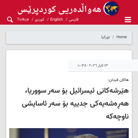
فارسی
English
کوردی
Türkçe
Home
تورکیا
١٣ ئایار ٢٠٢٦ - ١٠:٣٨
هاکان فیدان:
هێرشەکانی ئیسرائیل بۆ سەر سووریا،
هەڕەشەیەکی جدییە بۆ سەر ئاسایشی
ناوچەکە