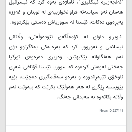
"ئەلجەزیرە ئینگلیزی"، ئاماژەی بەوە کرد کە ئیسرائیل
هەمان ئەو سیاسەتە فراوانخوازییەی لە لوبنان و غەززە
پەیڕەوی دەکات، ئێستا لە سووریاش دەستی پێکردووە.
ناوبراو داوای لە کۆمەڵگەی نێودەوڵەتی، وڵاتانی
ئیسلامی و ئەورووپا کرد کە بەرەیەکی یەکگرتوو دژی
ئەم هەنگاوانە پێکبهێنن. وەزیری دەرەوەی تورکیا
جەختی لەوەش کردەوە کە سووریا ئێستا قۆناغی شەڕی
ناوخۆی تێپەڕاندووە و بەرەو سەقامگیری دەچێت، بۆیە
پێویستە ڕێگری لە هەر هەوڵێک بکرێت کە بیەوێت ئەم
وڵاتە بکاتەوە بە مەیدانی جەنگ.
News ID
227141