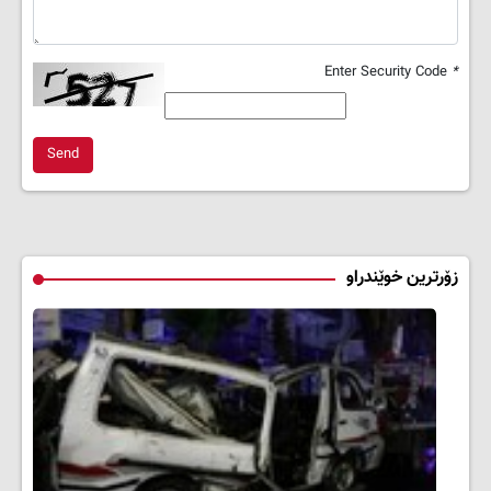
Enter Security Code
*
Send
زۆرترین خوێندراو