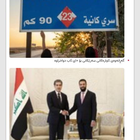
گەڕانەوەی ئاوارەکانی سەرێکانی بۆ ۱۰ی ئاب دواخراوە