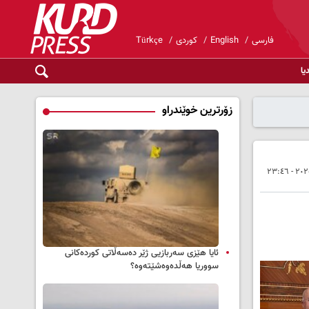
فارسی
English
کوردی
Türkçe
یا
زۆرترین خوێندراو
ئایا هێزی سەربازیی ژێر دەسەڵاتی کوردەکانی
سووریا هەڵدەوەشێتەوە؟