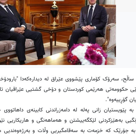
 ساڵح، سەرۆک کۆماری پێشووی عێراق لە دیدارەکەدا "بارودۆخ
نوێی حکوومه‌تی هه‌رێمی کوردستان و دۆخی گشتیی عێراقیان تا
ان گۆڕییه‌وه‌".
پێویستیان زانی په‌لە له‌ دامه‌زراندنی کابینه‌ی داهاتووی ح
نگیی بەهێزکردنی لێکگەییشتن و هه‌ماهه‌نگی و هاریکاریی نێو
‌، بە جۆرێک کە خزمەت بە سەقامگیریی وڵات و بەرژەوەندیی ها