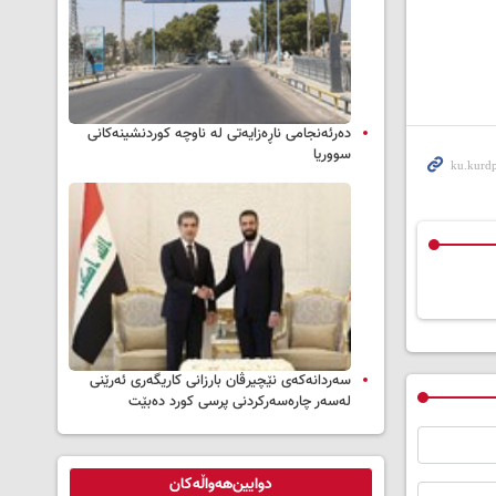
دەرئەنجامی ناڕەزایەتی لە ناوچە کوردنشینەکانی
سووریا
سه‌ردانه‌کەی نێچیرڤان بارزانی كاریگه‌ری ئه‌رێنی
له‌سه‌ر چاره‌سه‌ركردنی پرسی كورد ده‌بێت
دوایین‌هەواڵەکان