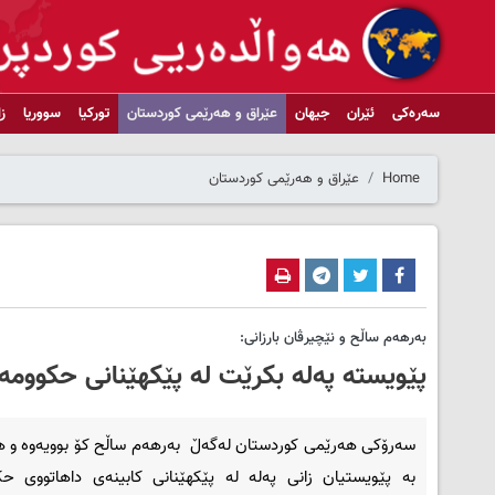
سەرەکی
ئێران
جیهان
عێراق و هەرێمی کوردستان
تورکیا
سووریا
ز
Home
عێراق و هەرێمی کوردستان
بەرهەم ساڵح و نێچیرڤان بارزانی:
پێویستە پەلە بکرێت لە پێکهێنانی حکوومە
سەرۆکی هەرێمی کوردستان لەگەڵ بەرهەم ساڵح کۆ بوویەوە و هە
بە پێویستیان زانی پەلە لە پێکهێنانی کابینەی داهاتووی ح