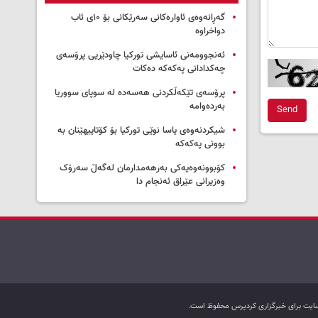
گەڕانەوەی ئاوارەکانی سەرێکانی بۆ ۱۰ی ئاب
دواخراوە
ئەنجوومەنی ئاسایشی تورکیا چاودێریی پرۆسەی
چەکدادانی پەکەکە دەکات
پرۆسەی تێکەڵکردنی هەسەدە لە سوپای سووریا
بەردەوامە
Send
شیکردنەوەی یاسا نوێی تورکیا بۆ کۆتاییهێنان بە
بوونی پەکەکە
کۆبوونەوەیەکی بەرهەمدارمان لەگەڵ سەرۆک
وەزیرانی عێراق ئەنجام دا
ب سایت برای خبرگزاری کردپرس محفوظ است.