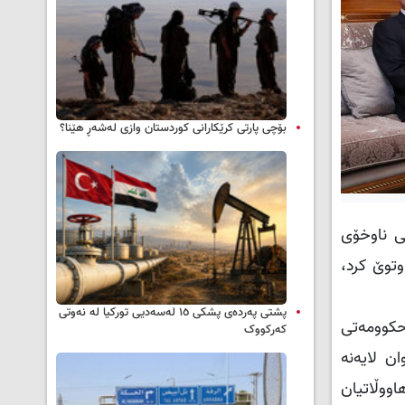
بۆچی پارتی کرێکارانی کوردستان وازی لەشەڕ هێنا؟
ی ناوخۆی
وتوێ کرد،
پشتی پەردەی پشکی ١٥ لەسەدیی تورکیا لە نەوتی
کوومه‌تی
کەرکووک
ان لایەنە
ووڵاتیان