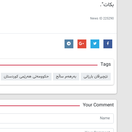
بکات".
News ID
225290
Tags
نێچیرڤان بارزانی
بەرهەم ساڵح
حکوومەتی هەرێمی کوردستان
Your Comment