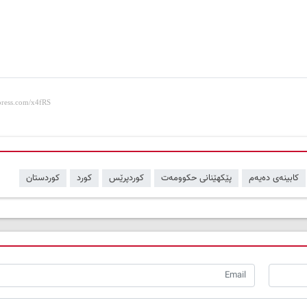
کابینەی دەیەم
پێکهێنانی حکوومەت
کوردپرێس
کورد
کوردستان