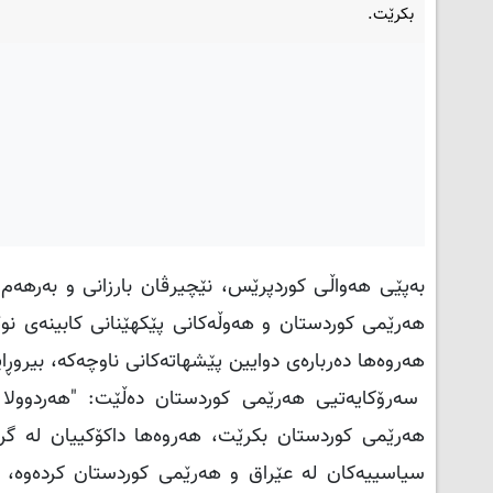
بکرێت.
بەپێی هەواڵی کوردپرێس، نێچیرڤان بارزانی و بەرهەم
هه‌رێمی کوردستان و هه‌وڵه‌کانی پێکهێنانی کابینه‌ی 
هه‌روه‌ها ده‌رباره‌ی دوایین پێشهاته‌کانی ناوچه‌که‌، بیروڕای
سەرۆکایەتیی هەرێمی کوردستان دەڵێت: "هەردوولا به‌ 
هه‌رێمی کوردستان بکرێت، هه‌روه‌ها داکۆکییان له‌ گر
سیاسییه‌کان له‌ عێراق و هه‌رێمی کوردستان کرده‌وه