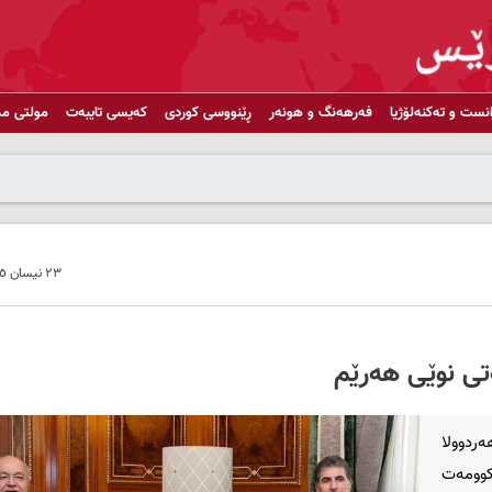
انست و تەکنەلۆژیا
فەرهەنگ و هونەر
ڕێنووسی کوردی
کەیسی تایبەت
مولتی مد
٢٣ نیسان ٢٠٢٥ - ٢٣:٤٦
تی نوێی هەرێم
ردوولا
کوومەت