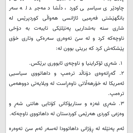
چاودێری سیاسیی کورد، دڵشاد مەجید لە سەر
بانگهێشتی فەرمیی ئاژانسی هەواڵی کوردپرێس لە
شاری سنە بەشداریی پەنێلێکی تایبەت بە دۆخی
ناوچەکە کرد و لە سێ تەوەری سەرەکی وتاری خۆی
پێشکەش کرد کە بریتی بوون لە:
۱. شەڕی ئۆکراینیا و ناوچەی ئابووری برێکس.
۲. گەڕانەوەی دۆناڵد ترەمپ و داهاتووی سیاسیی
ئەمریکا لە خۆرهەڵاتی ناوەڕاست لە ویلایەتی دووهەمی
ترەمپ.
۳. شەڕی غەزە و سناریۆکانی کۆتایی هاتنی شەڕ و
وەزعی کوردی هەرێمی کوردستان لە داهاتووی ناوچەکە.
ئەم پەنێلە لە ڕۆژانی داهاتوودا لەسەر ئەم سێ تەوەرە