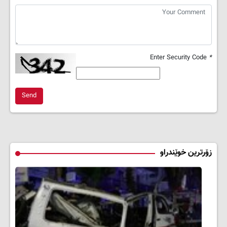
Enter Security Code
*
Send
زۆرترین خوێندراو