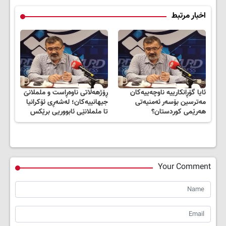
اخبار مرتبط
ئایا گۆڕانکارییە ناوچەییەکان
ڕۆژهەڵاتی ناوەڕاست و ململانێ
مەترسین بۆسەر ئەمنیەتی
جیهانییەکان؛ لەشەڕی ئۆکرانیا
هەرێمی کوردستان؟
تا ململانێی ئابووریی برێکس
Your Comment