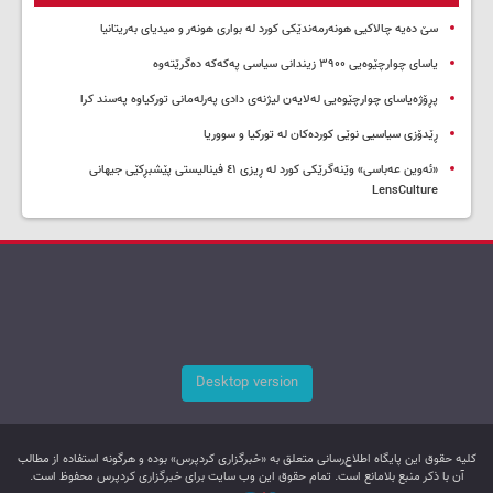
سێ دەیە چالاکیی هونەرمەندێکی کورد لە بواری هونەر و میدیای بەریتانیا
یاسای چوارچێوەیی ۳۹۰۰ زیندانی سیاسی پەکەکە دەگرێتەوە
پڕۆژەیاسای چوارچێوەیی لەلایەن لیژنەی دادی پەرلەمانی تورکیاوە پەسند کرا
ڕێدۆزی سیاسیی نوێی کوردەکان لە تورکیا و سووریا
«ئەوین عەباسی» وێنەگرێکی کورد لە ڕیزی ٤١ فینالیستی پێشبڕکێی جیهانی
LensCulture
Desktop version
کليه حقوق اين پایگاه اطلاع‌رسانی متعلق به «خبرگزاری کردپرس» بوده و هرگونه استفاده از مطالب
آن با ذکر منبع بلامانع است. تمام حقوق این وب سایت برای خبرگزاری کردپرس محفوظ است.