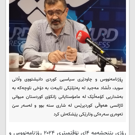
ڕۆژنامەنووس و چاودێری سیاسیی کوردی دانیشتووی وڵاتی
سوید، دڵشاد مەجید لە پەنێلێکی تایبەت بە دۆخی ناوچەکە بە
بەشداریی کۆمەڵێک لە مامۆستایانی زانکۆی کوردستان میوانی
ئاژانسی هەواڵی کوردپرێس لە شاری سنە بوو و لەسەر سێ
تەوەری سەرەکی وتارێکی پێشکەش کرد
ڕۆژی پێنجشەمە ۱۴ی نۆڤێمبێری ۲۰۲۴ ڕۆژنامەنووس و