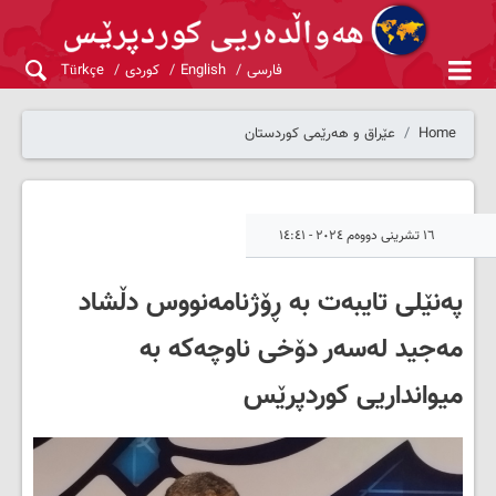
فارسی
English
کوردی
Türkçe
Home
عێراق و هەرێمی کوردستان
١٦ تشرینی دووەم ٢٠٢٤ - ١٤:٤١
پەنێلی تایبەت بە ڕۆژنامەنووس دڵشاد
مەجید لەسەر دۆخی ناوچەکە بە
میوانداریی کوردپرێس