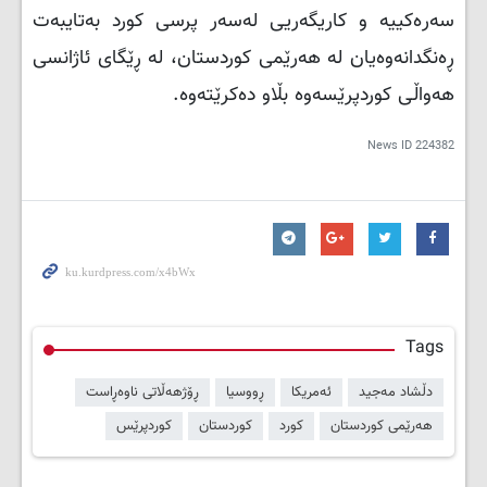
سەرەکییە و کاریگەریی لەسەر پرسی کورد بەتایبەت
ڕەنگدانەوەیان لە هەرێمی کوردستان، لە ڕێگای ئاژانسی
هەواڵی کوردپرێسەوە بڵاو دەکرێتەوە.
News ID
224382
Tags
دڵشاد مەجید
ئەمریکا
ڕووسیا
ڕۆژهەڵاتی ناوەڕاست
هەرێمی کوردستان
کورد
کوردستان
کوردپرێس