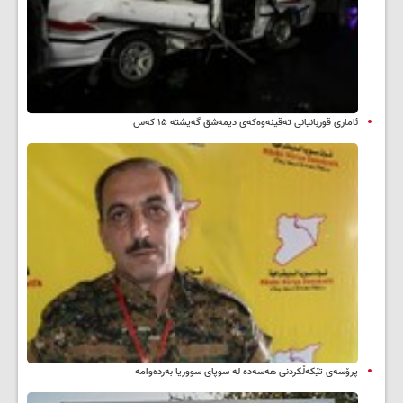
ئاماری قوربانیانی تەقینەوەکەی دیمەشق گەیشتە ۱۵ کەس
پرۆسەی تێکەڵکردنی هەسەدە لە سوپای سووریا بەردەوامە