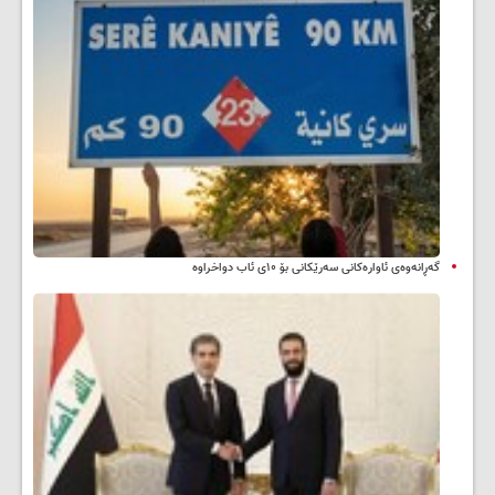
گەڕانەوەی ئاوارەکانی سەرێکانی بۆ ۱۰ی ئاب دواخراوە