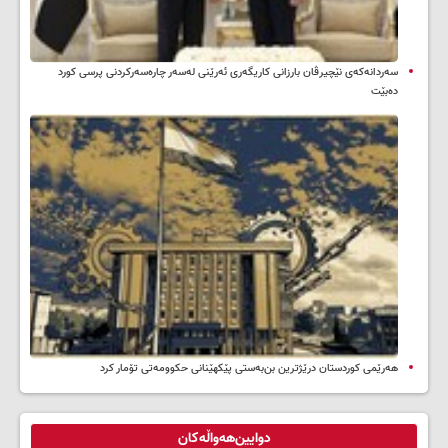
سه‌ردانه‌کەی نێچیرڤان بارزانی كاریگه‌ری ئه‌رێنی له‌سه‌ر چاره‌سه‌ركردنی پرسی كورد
ده‌بێت
هەرێمی کوردستان درێژترین بن‌بەستی پێکهێنانی حکوومەتی تۆمار کرد
دوایین‌هەواڵەکان