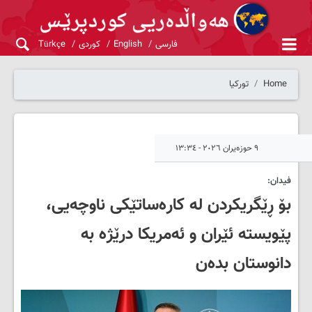
فارسی
English
کوردی
Türkçe
Home
تورکیا
٩ حوزەیران ٢٠٢٦ - ١٣:٣٤
فیدان:
بۆ ڕێگریکردن لە کارەساتێکی ناوچەیی،
پێویستە ئێران و ئەمریکا درێژە بە
دانوستان بدەن