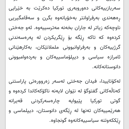
سەربازییەکانی دەوروبەری تورکیا دەکرێت بە خێرایی
ڕەهەندی بەرفراوانتر بەخۆیانەوە بگرن و سەقامگیریی
ناوچەکە زیاتر لە جاران بخەنە مەترسییەوە. ئەو جەختی
کردەوە کە تاکە ڕێگە بۆ ڕێگریکردن لە پەرەسەندنی
گرژییەکان و بەرفراوانبوونی ململانێکان، بەکارهێنانی
ئامرازە سیاسی و دیپلۆماسییەکان و بەردەوامبوونی
دانوستانەکانە.
لەکۆتاییدا، فیدان جەختی لەسەر زەروورەتی پاراستنی
کەناڵەکانی گفتوگۆ لە نێوان لایەنە ناکۆکەکاندا کردەوە و
گوتی تورکیا پێیوایە چارەسەرکردنی قەیرانە
هەرێمییەکان تەنها لە ڕێگەی دانوستان، دیپلماسی و
ڕێککەوتنە سیاسییەکانەوە گونجاوە.