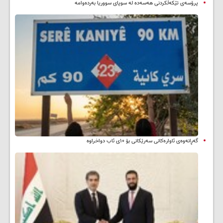
پرۆسەی تێکەڵکردنی هەسەدە لە سوپای سووریا بەردەوامە
گەڕانەوەی ئاوارەکانی سەرێکانی بۆ ۱۰ی ئاب دواخراوە