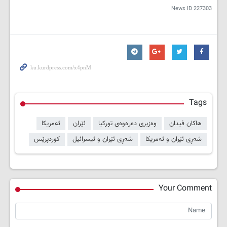
News ID
227303
Tags
هاکان فیدان
وەزیری دەرەوەی تورکیا
ئێران
ئەمریکا
شەڕی ئێران و ئەمریکا
شەڕی ئێران و ئیسرائیل
کوردپرێس
Your Comment