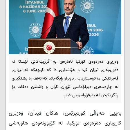
وەزیری دەرەوەی تورکیا ئاماژەی بە گرژییەکانی ئێستا لە
دەوروبەری ئێران کرد و هۆشداری دا کە ناوچەکە لە لێواری
قەیرانێکی مەترسیداردایە. ناوبراو ڕایگەیاند کە ئەنقەرە پشتگیری
لە چارەسەری دیپلۆماسی نێوان تاران و واشنتن دەکات بۆ
ڕێگریکردن لە بەرفراوانبوونی شەڕ.
بەپێی هەواڵی کوردپرێس، هاکان فیدان، وەزیری
کاروباری دەرەوەی تورکیا، لە کۆبوونەوەی هاوبەشی