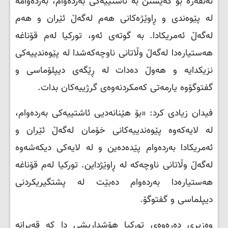
ئەنقەرە بۆ گەیشتن بە ئاشتییەکی بەردەوام، بەردەوامە
لە پێوەندی و ڕاوێژەکانی هەم لەگەڵ ئێران و هەم
لەگەڵ ئەمریکادا. بە گوتەی ئەو، تورکیا لەم قۆناغە
هەستیارەدا لەگەڵ وڵاتانی ناوچەکەشدا لە پێوەندییەکی
نزیکدایە و هەوڵ دەدات لە ڕێگەی دیپلۆماسی و
گفتوگۆوە یارمەتی کەمکردنەوەی گرژییەکان بدات.
فیدان زیادی کرد: «بۆ هێنانەدیی ئاشتییەکی بەردەوام،
لە لایەکەوە پێوەندییەکانی خۆمان لەگەڵ ئێران و
ئەمریکادا بەردەوام پێدەدەین و لە لایەکی دیکەشەوە
لەگەڵ وڵاتانی ناوچەکە لە ڕاوێژداین. تورکیا لەم قۆناغە
هەستیارەدا بەردەوام دەبێت لە پشتگیریکردنی
دیپلماسی و گفتوگۆ.
وەزیری دەرەوەی تورکیا هۆشداریشی دا کە قەیرانە