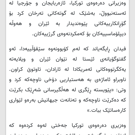
وەزیرانی دەرەوەی تورکیا، ئازەربایجان و جۆرجیا لە
ئەستەنبووڵ، بەشێک لە گوتەکانی تەرخان کرد بۆ
گۆڕانکارییەکانی پێوەندیدار بە ئێران و هەوڵە
دیپلۆماسییەکان بۆ کەمکردنەوەی گرژییەکان.
فیدان ڕایگەیاند کە لەم کۆبوونەوە سێقۆڵییەدا، ئەو
گفتوگۆیانەی ئێستا لە نێوان ئێران و ویلایەتە
یەکگرتووەکانی ئەمریکادا لە ئارادان، تاوتوێ کراون.
ناوبراو ئاماژەی بە هەستیاریی دۆخی ناوچەکە کرد و
وتی: «پێویستە ڕێگری لە هەڵگیرسانی شەڕێک بکرێت
کە دەکرێت ناوچەکە و تەنانەت جیهانیش بەرەو لێواری
کارەساتێک ببات.»
وەزیری دەرەوەی تورکیا جەختی لەوە کردەوە کە