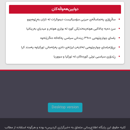
دوایین‌هەواڵەکان
ساڵڕۆژی پەنجاساڵەی حیزبی سۆسیالیست دیموکرات لە تاران بەڕێوەچوو
سێ دەیە چالاکیی هونەرمەندێکی کورد لە بواری هونەر و میدیای بەریتانیا
یاسای چوارچێوەیی ۳۹۰۰ زیندانی سیاسی پەکەکە دەگرێتەوە
پڕۆژەیاسای چوارچێوەیی لەلایەن لیژنەی دادی پەرلەمانی تورکیاوە پەسند کرا
ڕێدۆزی سیاسیی نوێی کوردەکان لە تورکیا و سووریا
Desktop version
کليه حقوق اين پایگاه اطلاع‌رسانی متعلق به «خبرگزاری کردپرس» بوده و هرگونه استفاده از مطالب