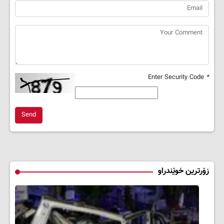
Enter Security Code
*
Send
زۆرترین خوێندراو