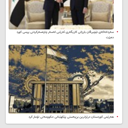
سه‌ردانه‌کەی نێچیرڤان بارزانی كاریگه‌ری ئه‌رێنی له‌سه‌ر چاره‌سه‌ركردنی پرسی كورد
ده‌بێت
هەرێمی کوردستان درێژترین بن‌بەستی پێکهێنانی حکوومەتی تۆمار کرد