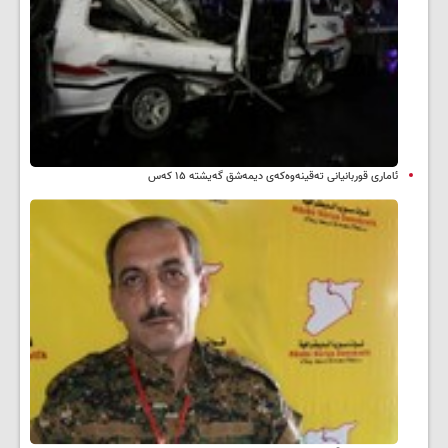
ئاماری قوربانیانی تەقینەوەکەی دیمەشق گەیشتە ۱۵ کەس