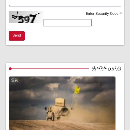
Enter Security Code
*
Send
زۆرترین خوێندراو