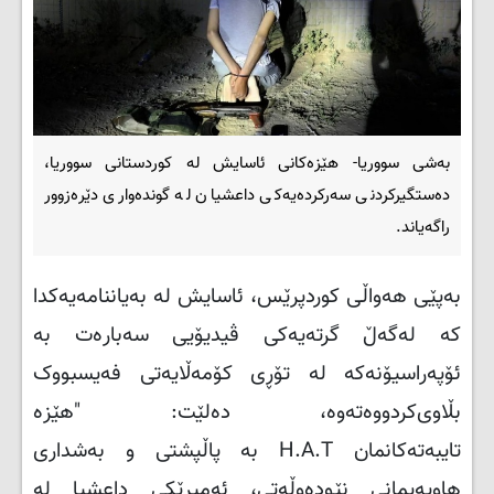
بەشی سووریا- هێزەکانی ئاسایش لە کوردستانی سووریا،
دەستگیرکردنی سەرکردەیەکی داعشیان لە گوندەواری دێرەزوور
راگەیاند.
بەپێی هەواڵی کوردپرێس، ئاسایش لە بەیاننامەیەکدا
کە لەگەڵ گرتەیەکی ڤیدیۆیی سەبارەت بە
ئۆپەراسیۆنەکە لە تۆڕی کۆمەڵایەتی فەیسبووک
بڵاوی‌کردووەتەوە، دەلێت: "هێزە
تایبەتەکانمان
H.A.T
بە پاڵپشتی و بەشداری
هاوپەیمانی نێودەوڵەتی، ئەمیرێکی داعشیا لە