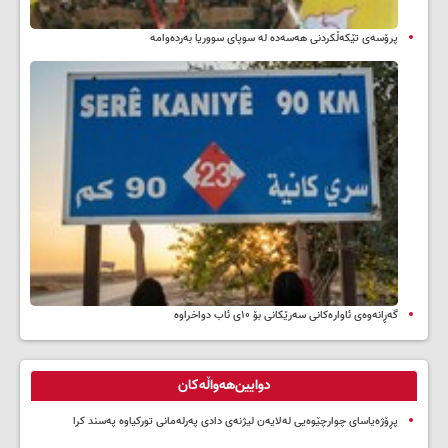
پرۆسەی تێکەڵکردنی هەسەدە لە سوپای سووریا بەردەوامە
گەڕانەوەی ئاوارەکانی سەرێکانی بۆ ۱۰ی ئاب دواخراوە
دوایین‌هەواڵەکان
پڕۆژەیاسای چوارچێوەیی لەلایەن لیژنەی دادی پەرلەمانی تورکیاوە پەسند کرا