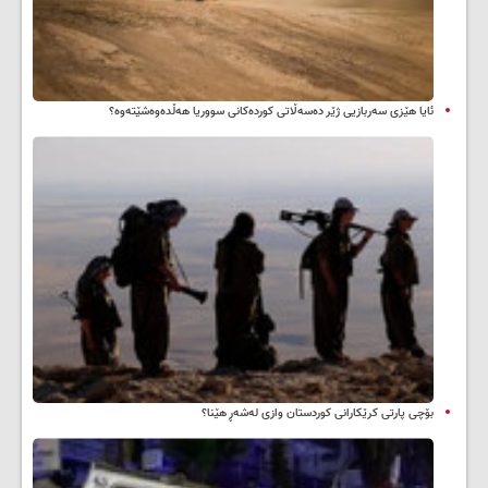
ئایا هێزی سەربازیی ژێر دەسەڵاتی کوردەکانی سووریا هەڵدەوەشێتەوە؟
بۆچی پارتی کرێکارانی کوردستان وازی لەشەڕ هێنا؟