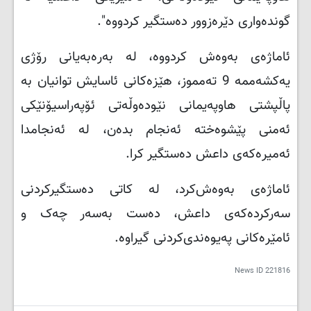
گوندەواری دێرەزوور دەستگیر کردووە".
ئاماژەی بەوەش کردووە، لە بەرەبەیانی رۆژی
یەکشەممە 9 تەمموز، هێزەکانی ئاسایش توانیان بە
پاڵپشتی هاوپەیمانی نێودەوڵەتی ئۆپەراسیۆنێکی
ئەمنی پێشوەختە ئەنجام بدەن، لە ئەنجامدا
ئەمیرەکەی داعش دەستگیر کرا
.
ئاماژەی بەوەش‌کرد، لە کاتی دەستگیرکردنی
سەرکردەکەی داعش، دەست بەسەر چەک و
ئامێرەکانی پەیوەندی‌کردنی گیراوە.
News ID
221816