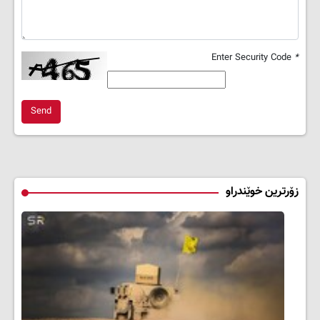
Enter Security Code
*
Send
زۆرترین خوێندراو