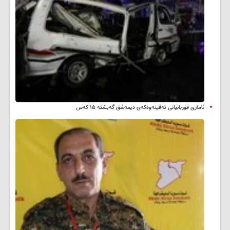
ئاماری قوربانیانی تەقینەوەکەی دیمەشق گەیشتە ۱۵ کەس