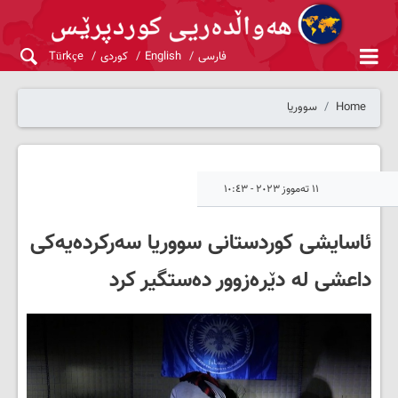
فارسی
English
کوردی
Türkçe
Home
سووریا
١١ تەمووز ٢٠٢٣ - ١٠:٤٣
ئاسایشی کوردستانی سووریا سەرکردەیەکی
داعشی لە دێرەزوور دەستگیر کرد