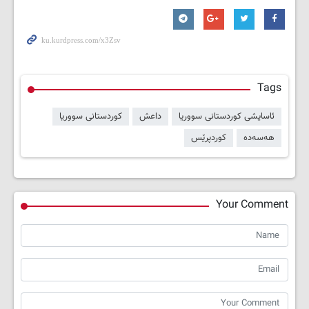
Tags
ئاسایشی کوردستانی سووریا
داعش
کوردستانی سووریا
هەسەدە
کوردپرێس
Your Comment