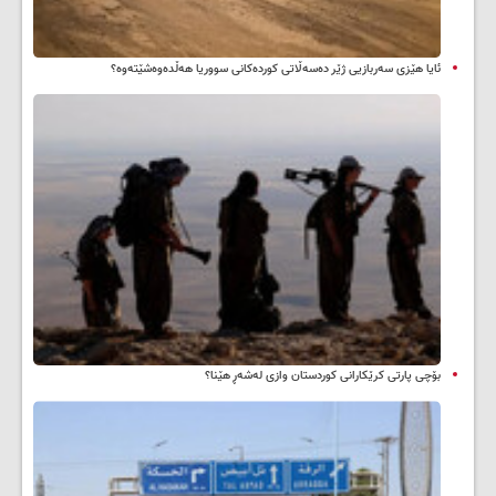
ئایا هێزی سەربازیی ژێر دەسەڵاتی کوردەکانی سووریا هەڵدەوەشێتەوە؟
بۆچی پارتی کرێکارانی کوردستان وازی لەشەڕ هێنا؟