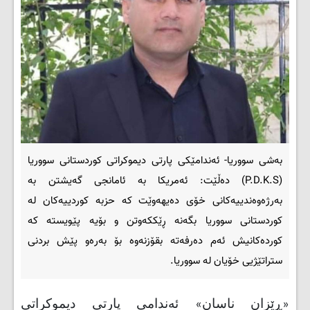
بەشی سووریا- ئەندامێکی پارتی دیموکراتی کوردستانی سووریا
(P.D.K.S) دەڵێت: ئەمریکا بە ئامانجی گەیشتن بە
بەرژەوەندییەکانی خۆی دەیهەوێت کە حزبە کوردییەکان لە
کوردستانی سووریا بگەنە ڕێککەوتن و بۆیە پێویستە کە
کوردەکانیش ئەم دەرفەتە بقۆزنەوە بۆ بەرەو پێش بردنی
ستراتێژیی خۆیان لە سووریا.
«ڕێزان ناسان» ئەندامی پارتی دیموکراتی