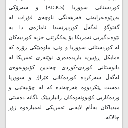
کوردستانی سووریا
(P.D.K.S)
و سەرۆکی
بەڕێوەبەرایەتی فەرهەنگی ناوچەی فۆرات لە
گفتوگۆ لەگەڵ کوردپرێسدا ئاماژەی دا بە
نێوەندگیریی ئەمریکا بۆ یەکگرتنی حزبە کوردیەکان
لە کوردستانی سووریا و وتی: ماوەیێکی زۆرە کە
«مایکل ڕۆبین» یاریدەدەری نوێنەری ئەمریکا لە
دانوستانی کوردی-کوردی چەندین کۆبوونەوەی
لەگەڵ سەرکردە کوردەکانی عێراق و سووریا
دەست پێکردووە هەرچەندە کە لە چۆنیەتیی و
وردەکاریی کۆبوونەوەکان زانیارییێک ناگاتە دەستی
میدیاکان بەڵام لایەنی ئەمریکی لەمبارەوە زۆر
چالاکە.