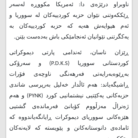
ناوبراو درێژەی دا: ئەمریکا مکووڕە لەسەر
ڕێککەوتنی نێوان حزبە کوردییەکان لە سووریا و
ئەم هیوایەش هەیە کە حزبە کوردییەکان بە
یەکگرتنی نێوانیان ئەنجامێکی باش بەدەست بێنن.
ڕێزان ناسان، ئەندامی پارتی دیموکراتی
کوردستانی سووریا
(P.D.K.S)
و سەرۆکی
بەڕێوەبەرایەتی فەرهەنگی ناوچەی فۆرات
ڕاشیگەیاند: هەم ئاڵدار خەلیل بەرپرسی شاندی
حزبەکانی یەکێتیی نیشتمانیی کورد (
PYNK
) و هەم
ژەنراڵ مەزڵووم کۆبانێ فەرماندەی گشتیی
هێزەکانی سووریای دیموکرات ڕایانگەیاندووە کە
ئامادەی دانوستانەکانن و پێویستە کە لایەنەکان