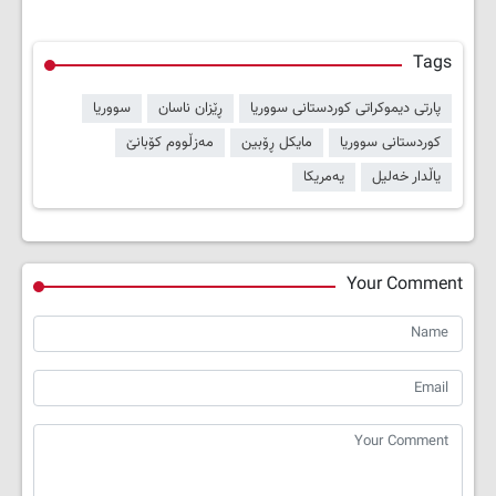
Tags
پارتی دیموکراتی کوردستانی سووریا
ڕێزان ناسان
سووریا
کوردستانی سووریا
مایکل ڕۆبین
مەزڵووم کۆبانێ
یاڵدار خەلیل
یەمریکا
Your Comment