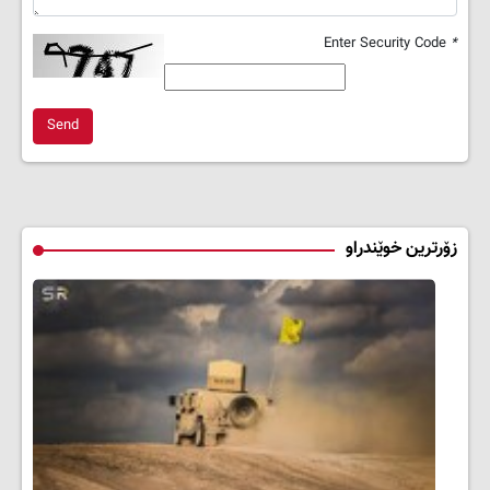
Enter Security Code
*
Send
زۆرترین خوێندراو