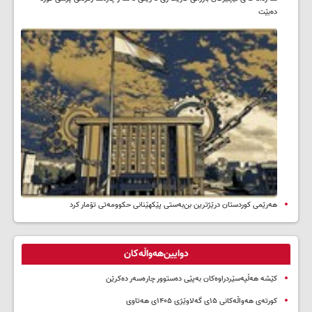
ده‌بێت
هەرێمی کوردستان درێژترین بن‌بەستی پێکهێنانی حکوومەتی تۆمار کرد
دوایین‌هەواڵەکان
کێشە هەڵپەسێردراوەکان بەپێی دەستوور چارەسەر دەکرێن
کورتەی هەواڵەکانی ۱۵ی گەلاوێژی ۱۴۰۵ی هەتاوی