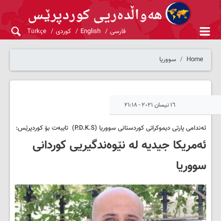
فارسی
English
کوردی
Türkçe
Home
سووریا
١٦ نیسان ٢٠٢١ - ٢١:١٨
ئەندامی پارتی دیموکراتی کوردستانی سووریا (P.D.K.S) تایبەت بۆ کوردپرێس:
ئەمریکا جیدیە لە نێوەندگیریی کوردانی
سووریا