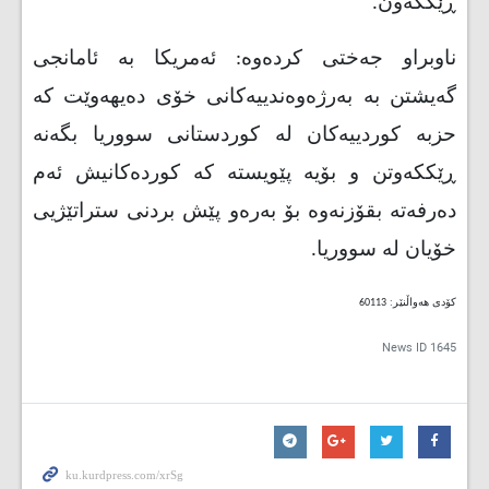
ڕێککەون.
ناوبراو جەختی کردەوە: ئەمریکا بە ئامانجی
گەیشتن بە بەرژەوەندییەکانی خۆی دەیهەوێت کە
حزبە کوردییەکان لە کوردستانی سووریا بگەنە
ڕێککەوتن و بۆیە پێویستە کە کوردەکانیش ئەم
دەرفەتە بقۆزنەوە بۆ بەرەو پێش بردنی ستراتێژیی
خۆیان لە سووریا.
کۆدی هەواڵنێر: 60113
News ID
1645