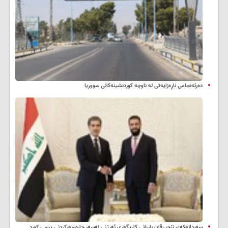
دەرئەنجامی ناڕەزایەتی لە ناوچە کوردنشینەکانی سووریا
سه‌ردانه‌کەی نێچیرڤان بارزانی كاریگه‌ری ئه‌رێنی له‌سه‌ر چاره‌سه‌ركردنی پرسی كورد