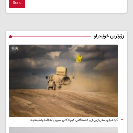
Send
زۆرترین خوێندراو
ئایا هێزی سەربازیی ژێر دەسەڵاتی کوردەکانی سووریا هەڵدەوەشێتەوە؟