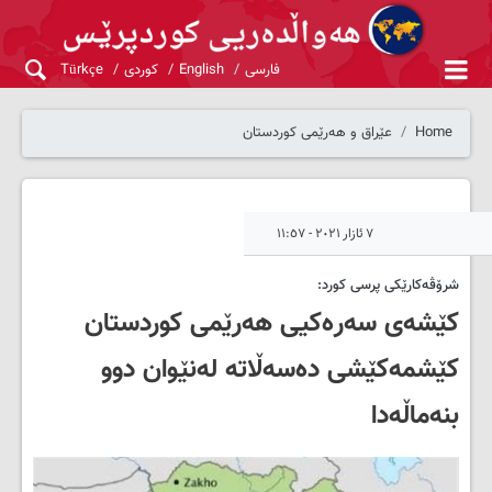
فارسی
English
کوردی
Türkçe
Home
عێراق و هەرێمی کوردستان
٧ ئازار ٢٠٢١ - ١١:٥٧
شرۆڤەکارێکی پرسی کورد:
کێشەی سەرەکیی هەرێمی کوردستان
کێشمەکێشی دەسەڵاتە لەنێوان دوو
بنەماڵەدا