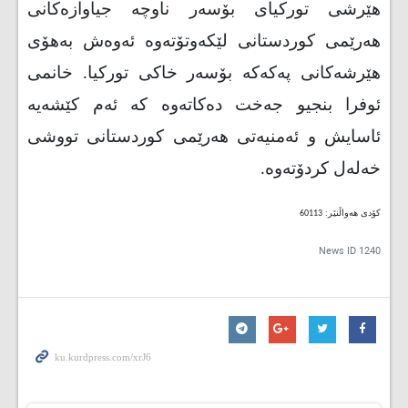
هێرشی تورکیای بۆسەر ناوچە جیاوازەکانی
هەرێمی کوردستانی لێکەوتۆتەوە ئەوەش بەهۆی
هێرشەکانی پەکەکە بۆسەر خاکی تورکیا. خانمی
ئوفرا بنجیو جەخت دەکاتەوە کە ئەم کێشەیە
ئاسایش و ئەمنیەتی هەرێمی کوردستانی تووشی
خەلەل کردۆتەوە.
کۆدی هەواڵنێر: 60113
News ID
1240