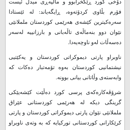
دۆخی کورد ڕێکخرابوو و ماڵپەڕی میدل ئیست
فۆرم بڵاوی کردۆتەوە، ڕایگەیاند: لە ئێستادا
سەرەکیترین کێشەی هەرێمی کوردستان ململانێی
نێوان دوو بنەماڵەی تاڵەبانی و بارزانییە لەسەر
دەسەڵات لەو ناوچەیەدا.
ناوبراو پارتی دیموکراتی کوردستان و یەکێتیی
نیشتمانیی کوردستان بەوە تۆمەتبار دەکات کە
وابەستەی وڵاتانی بیانی بوونە.
شرۆڤەکارەکەی پرسی کورد دەڵێت کێشەیێکی
گرینگی دیکە لە هەرێمی کوردستانی عێراق
ململانێی نێوان پارتی دیموکراتی کوردستان و پارتی
کرێکارانی کوردستانی تورکیایە کە بە وتەی ناوبراو