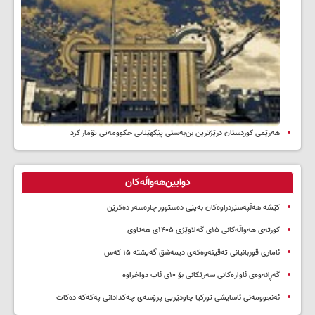
هەرێمی کوردستان درێژترین بن‌بەستی پێکهێنانی حکوومەتی تۆمار کرد
دوایین‌هەواڵەکان
کێشە هەڵپەسێردراوەکان بەپێی دەستوور چارەسەر دەکرێن
کورتەی هەواڵەکانی ۱۵ی گەلاوێژی ۱۴۰۵ی هەتاوی
ئاماری قوربانیانی تەقینەوەکەی دیمەشق گەیشتە ۱۵ کەس
گەڕانەوەی ئاوارەکانی سەرێکانی بۆ ۱۰ی ئاب دواخراوە
ئەنجوومەنی ئاسایشی تورکیا چاودێریی پرۆسەی چەکدادانی پەکەکە دەکات