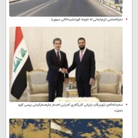
دەرئەنجامی ناڕەزایەتی لە ناوچە کوردنشینەکانی سووریا
سه‌ردانه‌کەی نێچیرڤان بارزانی كاریگه‌ری ئه‌رێنی له‌سه‌ر چاره‌سه‌ركردنی پرسی كورد
ده‌بێت