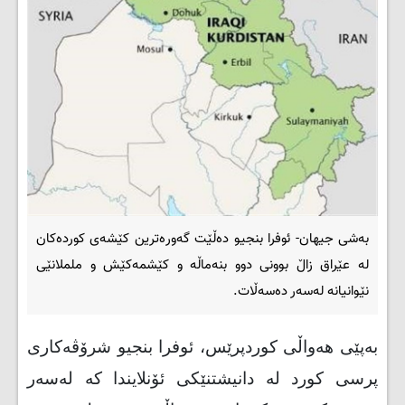
بەشی جیهان- ئوفرا بنجیو دەڵێت گەورەترین کێشەی کوردەکان
لە عێراق زاڵ بوونی دوو بنەماڵە و کێشمەکێش و ململانێی
نێوانیانە لەسەر دەسەڵات.
بەپێی هەواڵی کوردپرێس، ئوفرا بنجیو شرۆڤەکاری
پرسی کورد لە دانیشتنێکی ئۆنلایندا کە لەسەر