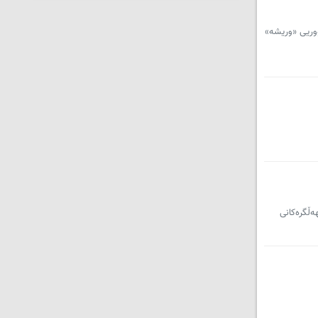
ووریی «وریشە»
ه‌ڵگره‌کانی