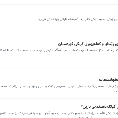
رچێوەی سەردانێکی فەرمیدا گەیشتە تارانی پایتەختی ئێران.
کلامی فیلمی «ئۆدیسە»دا دەردەکەوێت، هی قەڵای دێرینی زیویەیە لە سەقز، کە ئێستا لە ئا
ەنجامدەدات
ۆ چوارشەممە رایگەیاند، عەلی زه‌یدی، سەرۆکی ئەنجومەنی وەزیران سبه‌ی پێنجشەممە 
.
گیانلەدەستدانی ئارین*
نانێکی تاڵە. دانپێدانانە بەوەی کە یا وەڵامێک بۆ گوتن نییە، یا ئیرادەیەک بۆ وەڵامدانەوە