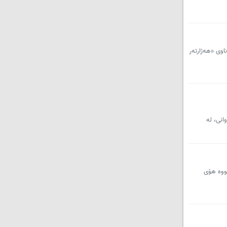
اوی «هەژارتەر
انی، لە
بووە هۆی