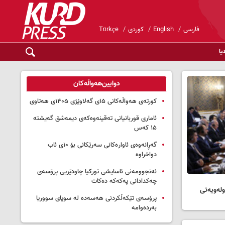
فارسی
English
کوردی
Türkçe
یا
دوایین‌هەواڵەکان
کورتەی هەواڵەکانی ۱۵ی گەلاوێژی ۱۴۰۵ی هەتاوی
ئاماری قوربانیانی تەقینەوەکەی دیمەشق گەیشتە
۱۵ کەس
گەڕانەوەی ئاوارەکانی سەرێکانی بۆ ۱۰ی ئاب
دواخراوە
ئەنجوومەنی ئاسایشی تورکیا چاودێریی پرۆسەی
چەکدادانی پەکەکە دەکات
ولەویەتی
پرۆسەی تێکەڵکردنی هەسەدە لە سوپای سووریا
بەردەوامە