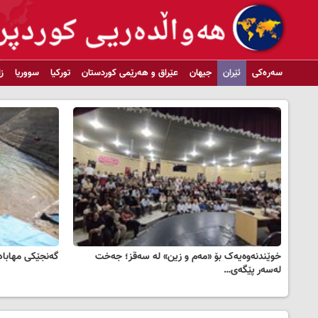
سەرەکی
ئێران
جیهان
عێراق و هەرێمی کوردستان
تورکیا
سووریا
ز
خوێندنەوەیەک بۆ «مەم و زین» لە سەقز؛ جەخت
گەنجێکی مهابادی
لەسەر پێگەی…