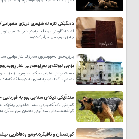
لە ڕۆژێک بەسەر بڵاوبوونەوەی ڕاپۆرت، وتار و ڕەخ
دەنگێکی تازە لە شێعری درێژی هەورامی/ «
لە هەنگاوێکی نوێدا بۆ پەرەپێدانی شێعری نوێ
جە زوانیم، من!» بڵاوکردەوە.
پارێزبەندی نەنووسراوی سەرۆک شارەوانیی سنە
بۆچی لووتکەی بەڕێوەبەریی شار ڕووبەڕووی
دەستوەردانی خێرای دەزگای دادوەری بۆ دۆسیەی
یەکەم نیگادا ئەم پەیامەی بە کۆمەڵگە گەیاند ک
منداڵێکی دیکەی سنەیی بوو بە قوربانیی 
گەڕەکی «کەڵکەجار»ی سنە، شاهیدی یەکێک لە تاڵ
گیانلەدەستدانی منداڵێکی تەمەن سێ ساڵان بەه
کوردستان و تاقیکردنەوەی وەفاداریی نیش