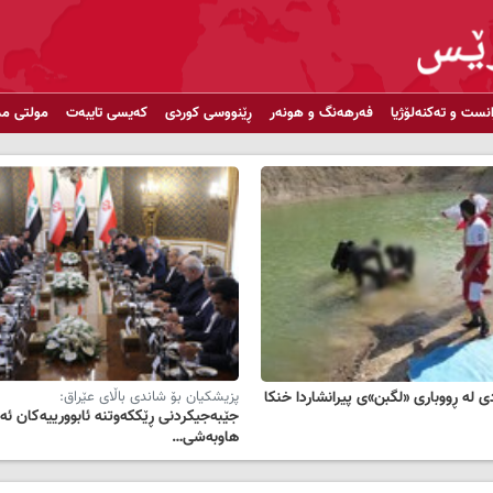
انست و تەکنەلۆژیا
فەرهەنگ و هونەر
ڕێنووسی کوردی
کەیسی تایبەت
مولتی مد
 لە ڕووباری «لگبن»ی پیرانشاردا خنکا
پزیشکیان بۆ شاندی باڵای عێراق:
جێبەجیکردنی ڕێککەوتنە ئابوورییەکان ئە
هاوبەشی…