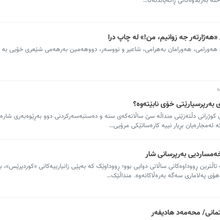
نە بەربڵاوەکانی ڕاگەیاندنەکا…
هەژارتەر جە زوانیم، من!» لە چاپ درا
ی هەورامی، هەورامان بەهرامی، شاعیر و نووسەر، دووهەمین بەرهەمی شێعری خۆیی بە ن
؛
 بەرپرسیارێتی خۆی نابێتەوە؟
 کوژرانی دڵتەزێنی منداڵە سێ ساڵانەکەی سنە و دەستبەسەرکردنی دوو بەڕێوەبەری شارەو
ە ئەمجارەیان بڕیار نییە کارەساتێکی مرۆیی…
خەمساردیی بەرپرسانی شار
ترین ڕووداوەکانی ساڵانی دوایی بوو؛ ڕووداوێک کە بەپێی زانیارییەکانی «کوردپرێس»، 
ۆی پەلاماری سەگە بەرەڵاکانەوە. منداڵێک…
تمانی/ محەمەد هادیفەر