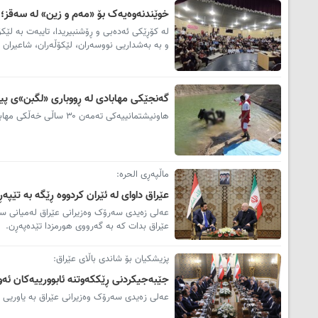
خوێندنەوەیەک بۆ «مەم و زین» لە سەقز
لە کۆڕێکی ئه‌دەبی و ڕۆشنبیریدا، تایبەت بە ل
و بە بەشداریی نووسەران، لێکۆڵەران، شاعیران و
گەنجێکی مهابادی لە ڕووباری «لگبن»ی پیرا
هاونیشتمانییەکی تەمەن ۳۰ ساڵی خەڵکی مهاباد کەوتە نێو ڕووباری (لگبن) لە سنووری پیرانشار و گیانی لەدەستدا.
ماڵپه‌ڕی الحره‌:
عێراق داوای لە ئێران کردووه‌ ڕێگه‌ به‌ تێپ
عه‌لی زه‌یدی سه‌رۆک وه‌زیرانی عێراق له‌میانی سه‌ر
عێراق بدات که‌ بە گەرووی هورمزدا تێده‌په‌ڕن.
پزیشکیان بۆ شاندی باڵای عێراق:
جێبەجیکردنی ڕێککەوتنە ئابوورییەکان ئەو
عەلی زەیدی سەرۆک وەزیرانی عێراق بە یاوریی 