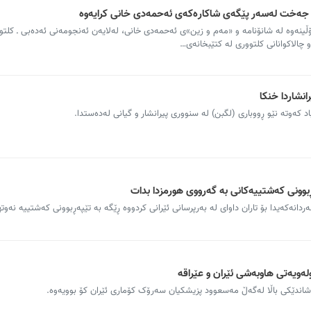
؛ جەخت لەسەر پێگەی شاکارەکەی ئەحمەدی خانی کرایەوە
ێکۆڵینەوە لە شانۆنامە و «مەم و زین»ی ئەحمەدی خانی، لەلایەن ئەنجومەنی ئەدەبی ـ کلت
 چالاکوانانی کلتووری لە کتێبخانەی…
نشاردا خنکا
ەڕبوونی که‌شتییه‌کانی بە گەرووی هورمزدا بدات
دانه‌که‌یدا بۆ تاران داوای لە بەرپرسانی ئێرانی کردووە ڕێگه‌ به‌ تێپەڕبوونی که‌شتییه‌ نه‌وته
لەویەتی هاوبەشی ئێران و عێراقە
شاندێکی باڵا لەگەڵ مەسعوود پزیشکیان سەرۆک کۆماری ئێران کۆ بوویەوە.