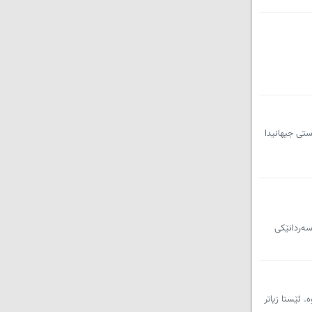
ستی جیهانیدا
سەردانێکی
. ئێستا زیاتر