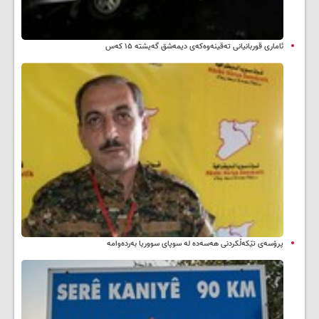
ئاماری قوربانیانی تەقینەوەکەی دیمەشق گەیشتە ۱۵ کەس
پرۆسەی تێکەڵکردنی هەسەدە لە سوپای سووریا بەردەوامە