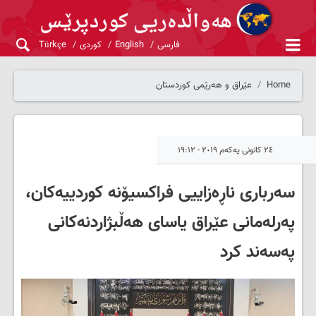
فارسی
English
کوردی
Türkçe
Home
عێراق و هەرێمی کوردستان
٢٤ کانونی یەکەم ٢٠١٩ - ١٩:١٢
سەرباری ناڕەزاییی فراکسیۆنە کوردییەکان،
پەرلەمانی عێراق یاسای هەڵبژاردنەکانی
پەسەند کرد