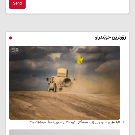
Send
زۆرترین خوێندراو
ئایا هێزی سەربازیی ژێر دەسەڵاتی کوردەکانی سووریا هەڵدەوەشێتەوە؟