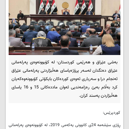
بەشی عێراق و هەرێمی کوردستان- لە کۆبوونەوەی پەرلەمانی
عێراق دەنگدان لەسەر پرۆژەیاسای هەڵبژاردنی پەرلەمانی عێراق
ئەنجام درا و سەرباری ئەوەی کوردەکان بایکۆتی کۆبوونەوەکەیان
کرد بەڵام بەبێ رەزامەندیی ئەوان ماددەکانی 15 و 16 یاسای
هەڵبژاردن پەسند کران.
کوردپرێس:
ڕۆژی سێشەمە 24ی کانوونی یەکەمی 2019، لە کۆبوونەوەی پەرلەمانی