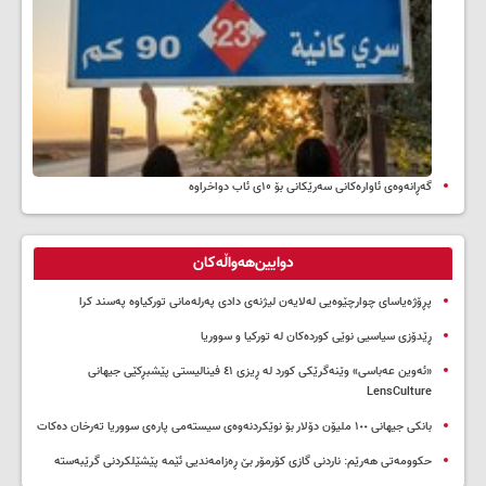
گەڕانەوەی ئاوارەکانی سەرێکانی بۆ ۱۰ی ئاب دواخراوە
دوایین‌هەواڵەکان
پڕۆژەیاسای چوارچێوەیی لەلایەن لیژنەی دادی پەرلەمانی تورکیاوە پەسند کرا
ڕێدۆزی سیاسیی نوێی کوردەکان لە تورکیا و سووریا
«ئەوین عەباسی» وێنەگرێکی کورد لە ڕیزی ٤١ فینالیستی پێشبڕکێی جیهانی
LensCulture
بانکی جیهانی ١٠٠ ملیۆن دۆلار بۆ نوێکردنەوەی سیستەمی پارەی سووریا تەرخان دەکات
حکوومەتی هەرێم: ناردنی گازی کۆرمۆر بێ ڕەزامەندیی ئێمە پێشێلکردنی گرێبەستە