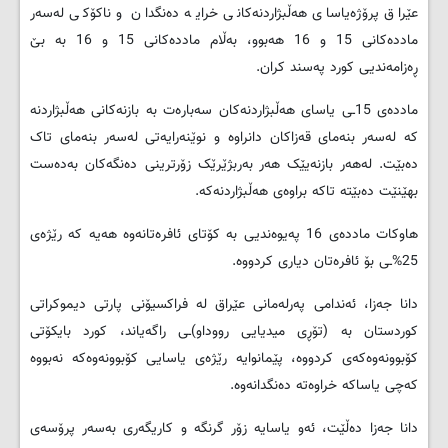
عێراق پرۆژەیاسای هەڵبژاردنەکانی خرایە دەنگدان و ناکۆکی لەسەر
ماددەکانی 15 و 16 هەبوو، بەڵام ماددەکانی 15 و 16 بە بێ
ڕەزامەندیی کورد پەسند کران.
ماددەی 15ـی یاسای هەڵبژاردنەکان سەبارەت بە بازنەکانی هەڵبژاردنە
کە لەسەر بنەمای قەزاکان دانراوە و نوێنەرایەتی لەسەر بنەمای تاک
دەبێت. لەهەر بازنەیێک هەر بەربژێرێک زۆرترینی دەنگەکان بەدەست
بهێنێت دەبێتە تاکە براوەی هەڵبژاردنەکە.
هاوکات ماددەی 16 پەیوەندیی بە کۆتای ئافرەتانەوە هەیە کە رێژەی
25%ـی بۆ ئافرەتان دیاری کردووە.
دانا جەزا، ئەندامی پەرلەمانی عێراق لە فراکسیۆنی پارتی دیموکراتی
کوردستان بە (تۆڕی میدیایی رووداو)ـی راگەیاند، کورد بایکۆتی
کۆبوونەوەکەی کردووە، پێمانوایە رێژەی یاسایی کۆبوونەوەکە نەبووە
کەچی یاساکە خراوەتە دەنگدانەوە.
دانا جەزا دەڵێت، ئەو یاسایە زۆر گرنگە و کاریگەری بەسەر پرۆسەی