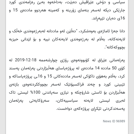
سیاسی و دۆخی عێراقیش دەبێت، بەداخەوە بەبێ رەزامەندی کورد
جارێکی دیکە لەسەر بنەمای زۆرینە و کەمینە هەردوو ماددەی 15 و
16ی دەیان تێپەڕاند.
دانا جەزا ئاماژەی بەوەشکرد، "دەڵێن ئەو ماددانە لەبەرژەوەندی خەڵک و
لایەنەکانە، بەڵام لە بەرژەوەندی لایەنەکان نییە و بۆ لێدانی حیزبە
بچووکەکانە".
پەرلەمانی عێراق لە کۆبوونەوەی رۆژی چوارشەممە 18-12-2019 لە
کۆی 50 ماددە 14 ماددەی لە پرۆژەیاسای هەڵبژاردنی پەرلەمان پەسند
کرد، بەڵام بەهۆی ناکۆکی لەسەر ماددەکانی 15 و 16ـی پرۆژەیاساکە و
تێبینی کورد و چەند فراکسیۆنێک لەسەر بچووککردنەوەی بازنەی
هەڵبژاردن بۆ ئاستی شارۆچکە و نیازی سەپاندنی 100% لیستی تاک
لەبری لیستی لایەنە سیاسییەکان، سەرۆکایەتی پەرلەمان
پەسەندکردنی تێکڕای پرۆژەکەی دواخست.
News ID
96989