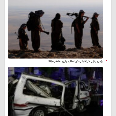
بۆچی پارتی کرێکارانی کوردستان وازی لەشەڕ هێنا؟