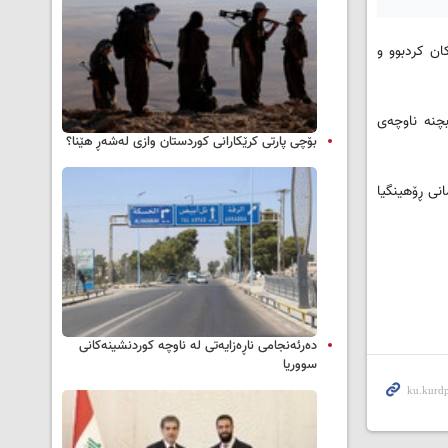
ان کردبوو و
بچنە ناوچەی
بۆچی پارتی کرێکارانی کوردستان وازی لەشەڕ هێنا؟
 ڕاخین دەستی پێکردوووە و بەو هۆیەشەوە زیاتر لە 650 هەزار موسڵمانی ڕۆهینگیا
دەرئەنجامی ناڕەزایەتی لە ناوچە کوردنشینەکانی
سووریا