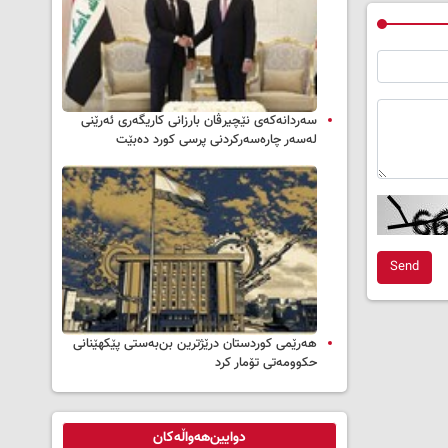
سه‌ردانه‌کەی نێچیرڤان بارزانی كاریگه‌ری ئه‌رێنی
له‌سه‌ر چاره‌سه‌ركردنی پرسی كورد ده‌بێت
Send
هەرێمی کوردستان درێژترین بن‌بەستی پێکهێنانی
حکوومەتی تۆمار کرد
دوایین‌هەواڵەکان