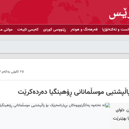
انست و تەکنەلۆژیا
فەرهەنگ و هونەر
ڕێنووسی کوردی
کەیسی تایبەت
مولتی مد
٢٥ کانونی یەکەم ٢٠١٧ - ٠٨:٣٣
 پاڵپشتیی موسڵمانانی ڕۆهینگیا دەردەکرێت
 داوای
ا بهێنرێت