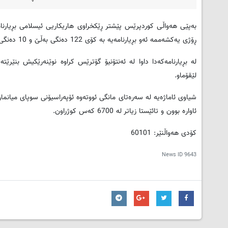
بەپێی هەواڵی کوردپرێس پێشتر ڕێکخراوی هاریکاریی ئیسلامی بڕیارنا
ڕۆژی یەکشەممە ئەو بڕیارنامەیە بە کۆی 122 دەنگی بەڵێ و 10 دەنگی نەخێر و 24 دەنگی بێلایەن پەسەند کرا.
لە بڕیارنامەکەدا داوا لە ئەنتۆنیۆ گۆترێس کراوە نوێنەرێکیش بنێرێ
لێقۆماو.
ئاوارە بوون و تائێستا زیاتر لە 6700 کەس کوژراون.
کۆدی هەواڵنێر: 60101
News ID
9643