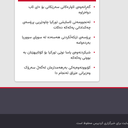
گەڕانەوەی ئاوارەکانی سەرێکانی بۆ ۱۰ی ئاب
دواخراوە
ئەنجوومەنی ئاسایشی تورکیا چاودێریی پرۆسەی
چەکدادانی پەکەکە دەکات
پرۆسەی تێکەڵکردنی هەسەدە لە سوپای سووریا
بەردەوامە
شیکردنەوەی یاسا نوێی تورکیا بۆ کۆتاییهێنان بە
بوونی پەکەکە
کۆبوونەوەیەکی بەرهەمدارمان لەگەڵ سەرۆک
وەزیرانی عێراق ئەنجام دا
ب سایت برای خبرگزاری کردپرس محفوظ است.