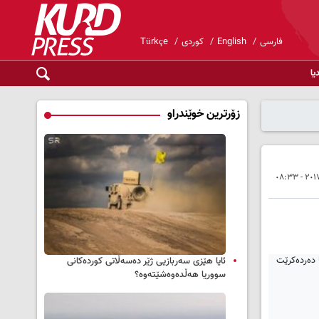
فارسی
English
کوردی
Türkçe
یا
زۆرترین خوێندراو
ئایا هێزی سەربازیی ژێر دەسەڵاتی کوردەکانی
سووریا هەڵدەوەشێتەوە؟