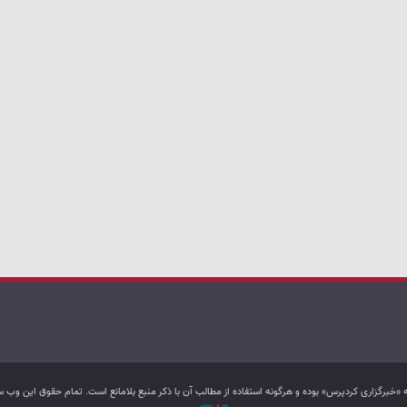
به «خبرگزاری کردپرس» بوده و هرگونه استفاده از مطالب آن با ذکر منبع بلامانع است. تمام حقوق این و