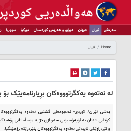
سەرەکی
ئێران
جیهان
عێراق و هەرێمی کوردستان
تورکیا
سووریا
ز
Home
ئێران
لە نەتەوە یەکگرتوووەکان بڕیارنامەیێک بۆ
بەشی ئێران/ کوردی- ئەنجومەنی گشتیی نەتەوە یەکگرتوووەکان
کۆتایی هێنان بە ئۆپەراسیۆنی سەربازی دژ بە موسڵمانانی ڕۆهینگی
و نێردراوێکی تایبەتی نەتەوە یەکگرتوووەکان بنێردرێتە ڕۆهێنگیا.