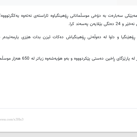
مەیێکی سەبارەت بە دۆخی موسڵمانانی ڕۆهینگیاوە ئاراستەی نەتەوە یەکگرتوووەک
تە ڕۆهێنگیا و داوا لە دەوڵەتی ڕۆهینگیاش دەکات ئیزن بدات هێزی یارمەتیدەر 
شیاوی ئاماژەیە لە سەرەتای مانگی ئووتەوە ئۆپەراسیۆنی سوپای میانمار لە پارێزگای