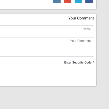
Your Comment
Enter Security Code
*