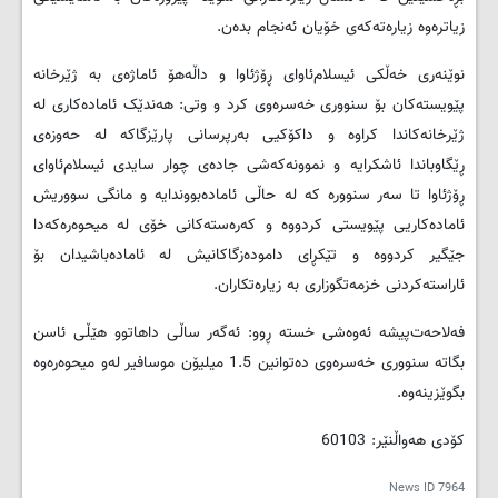
زیاتره‌وه‌ زیاره‌ته‌که‌ی خۆیان ئه‌نجام بده‌ن.
نوێنه‌ری خه‌ڵکی ئیسلام‌ئاوای ڕۆژئاوا و داڵه‌هۆ ئاماژه‌ی به‌ ژێرخانه‌
پێویسته‌کان بۆ سنووری خه‌سره‌وی کرد و وتی: هه‌ندێک ئاماده‌کاری له‌
ژێرخانه‌کاندا کراوه‌ و داکۆکیی به‌رپرسانی پارێزگاکه‌ له‌ حه‌وزه‌ی
ڕێگاوباندا ئاشکرایه‌ و نموونه‌که‌شی جاده‌ی چوار سایدی ئیسلام‌ئاوای
ڕۆژئاوا تا سه‌ر سنووره‌ که‌ له‌ حاڵی ئاماده‌بووندایه‌ و مانگی سووریش
ئاماده‌کاریی پێویستی کردووه‌ و که‌ره‌سته‌کانی خۆی له‌ میحوه‌ره‌که‌دا
جێگیر کردووه‌ و تێکڕای داموده‌زگاکانیش له‌ ئاماده‌باشیدان بۆ
ئاراسته‌کردنی خزمه‌تگوزاری به‌ زیاره‌تکاران.
فه‌لاحه‌ت‌پیشه‌ ئه‌وه‌شی خسته‌ ڕوو: ئه‌گه‌ر ساڵی داهاتوو هێڵی ئاسن
بگاته‌ سنووری خه‌سره‌وی ده‌توانین 1.5 میلیۆن موسافیر له‌و میحوه‌ره‌وه‌
بگوێزینه‌وه‌.
کۆدی هه‌واڵنێر: 60103
News ID
7964