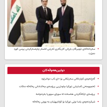
سه‌ردانه‌کەی نێچیرڤان بارزانی كاریگه‌ری ئه‌رێنی له‌سه‌ر چاره‌سه‌ركردنی پرسی كورد
ده‌بێت
دوایین‌هەواڵەکان
گەڕانەوەی ئاوارەکانی سەرێکانی بۆ ۱۰ی ئاب دواخراوە
ئەنجوومەنی ئاسایشی تورکیا چاودێریی پرۆسەی چەکدادانی پەکەکە دەکات
پرۆسەی تێکەڵکردنی هەسەدە لە سوپای سووریا بەردەوامە
شیکردنەوەی یاسا نوێی تورکیا بۆ کۆتاییهێنان بە بوونی پەکەکە