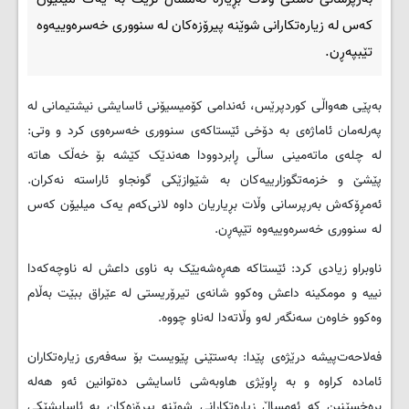
که‌س له‌ زیاره‌تکارانی شوێنه‌ پیرۆزه‌کان له‌ سنووری خه‌سره‌وییه‌وه‌
تێبپه‌ڕن.
به‌پێی هه‌واڵی کوردپرێس، ئه‌ندامی کۆمیسیۆنی ئاسایشی نیشتیمانی له‌
په‌رله‌مان ئاماژه‌ی به‌ دۆخی ئێستاکه‌ی سنووری خه‌سره‌وی کرد و وتی:
له‌ چله‌ی ماته‌مینی ساڵی ڕابردوودا هه‌ندێک کێشه‌ بۆ خه‌ڵک هاته
‌پێشێ و خزمه‌تگوزارییه‌کان به‌ شێوازێکی گونجاو ئاراسته‌ نه‌کران.
ئه‌مڕۆکه‌ش به‌رپرسانی وڵات بڕیاریان داوه‌ لانی‌که‌م یه‌ک میلیۆن که‌س
له‌ سنووری خه‌سره‌وییه‌وه‌ تێپه‌ڕن.
ناوبراو زیادی کرد: ئێستاکه‌ هه‌ڕه‌شه‌یێک به‌ ناوی داعش له‌ ناوچه‌که‌دا
نییه‌ و مومکینه‌ داعش وه‌کوو شانه‌ی تیرۆریستی له‌ عێراق ببێت به‌ڵام
وه‌کوو خاوه‌ن سه‌نگه‌ر له‌و وڵاته‌دا له‌ناو چووه‌.
فه‌لاحه‌ت‌پیشه‌ درێژه‌ی پێدا: به‌ستێنی پێویست بۆ سه‌فه‌ری زیاره‌تکاران
ئاماده‌ کراوه‌ و به‌ ڕاوێژی هاوبه‌شی ئاسایشی ده‌توانین ئه‌و هه‌له‌
بڕه‌خسێنین که‌ ئه‌مساڵ زیاره‌تکارانی شوێنه‌ پیرۆزه‌کان به‌ ئاسایشێکی