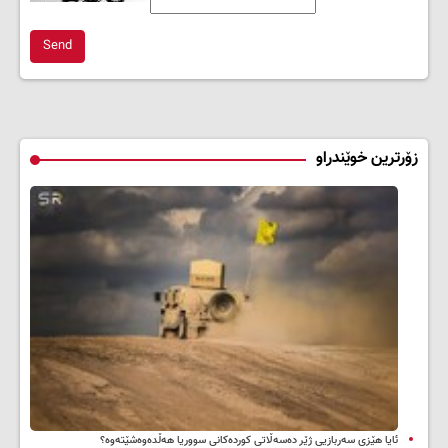
Send
زۆرترین خوێندراو
ئایا هێزی سەربازیی ژێر دەسەڵاتی کوردەکانی سووریا هەڵدەوەشێتەوە؟