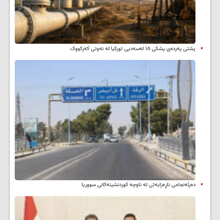
پشتی پەردەی پشکی ١٥ لەسەدیی تورکیا لە نەوتی کەرکووک
دەرئەنجامی ناڕەزایەتی لە ناوچە کوردنشینەکانی سووریا