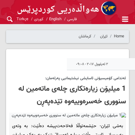
فارسی
English
کوردی
Türkçe
Home
ئێران
کرماشان
٢ ئەیلوول ٢٠١٧ - ٠٩:٠٨
ئه‌ندامی کۆمیسیۆنی ئاسایشی نیشتیمانیی په‌رله‌مان:
1 میلیۆن زیاره‌تکاری چله‌ی ماته‌مین له‌
سنووری خه‌سره‌وییه‌وه‌ تێده‌په‌ڕن
به‌شی ئێران- حێشمه‌توڵڵا فه‌لاحه‌ت‌پیشه‌ ده‌ڵێت: به‌ وته‌ی
به‌رپرسانی ئاستی وڵات بڕیاره‌ ئه‌مساڵ نزیک به‌ یه‌ک میلیۆن