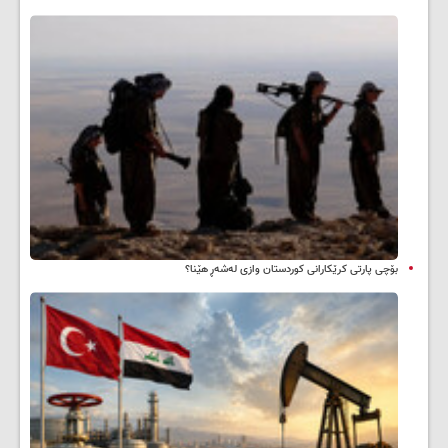
بۆچی پارتی کرێکارانی کوردستان وازی لەشەڕ هێنا؟