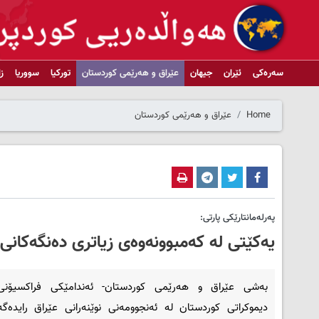
سەرەکی
ئێران
جیهان
عێراق و هەرێمی کوردستان
تورکیا
سووریا
ز
Home
عێراق و هەرێمی کوردستان
پەرلەمانتارێکی پارتی:
یەکێتی لە کەمبوونەوەی زیاتری دەنگەکان
بەشی عێراق و هەرێمی کوردستان- ئەندامێکی فراکسیۆنی
دیموکراتی کوردستان لە ئەنجوومەنی نوێنەرانی عێراق رایدەگە