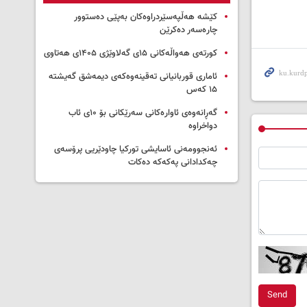
کێشە هەڵپەسێردراوەکان بەپێی دەستوور
چارەسەر دەکرێن
کورتەی هەواڵەکانی ۱۵ی گەلاوێژی ۱۴۰۵ی هەتاوی
ئاماری قوربانیانی تەقینەوەکەی دیمەشق گەیشتە
۱۵ کەس
گەڕانەوەی ئاوارەکانی سەرێکانی بۆ ۱۰ی ئاب
دواخراوە
ئەنجوومەنی ئاسایشی تورکیا چاودێریی پرۆسەی
چەکدادانی پەکەکە دەکات
Send