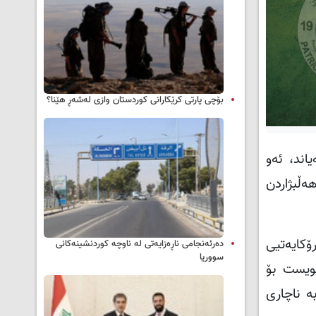
بۆچی پارتی کرێکارانی کوردستان وازی لەشەڕ هێنا؟
اند، ئەو
ەڵبژاردن
ۆکایەتیی
دەرئەنجامی ناڕەزایەتی لە ناوچە کوردنشینەکانی
سووریا
ێویست بۆ
ە ناچاری