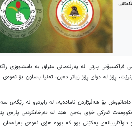
گەکانی
فراکسیۆنی پارتی لە پەرلەمانی عێراق بە باسنیووزی راگەی
رێت، ڕۆژ لە دوای ڕۆژ زیاتر دەبن، تەنیا پاساون بۆ ئەوەی ه
 داهاتووش بۆ هەڵبژاردن ئامادەیە، لە رابردوو لە ڕێگەی سەر
حکوومەت ئەرکی خۆی بەجێ هێنا لە تەرخانکردنی پارەی پ
اواکارییانەی یەکێتی بوو کە بووە هۆی ئەوەی پەرلەمان ب