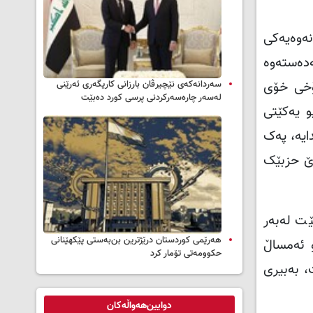
نەوەیەکی
دەستەوە
دۆخی خۆی
سه‌ردانه‌کەی نێچیرڤان بارزانی كاریگه‌ری ئه‌رێنی
له‌سه‌ر چاره‌سه‌ركردنی پرسی كورد ده‌بێت
و یەکێتی
ایە، پەک
رێ حزبێک
ێت لەبەر
هەرێمی کوردستان درێژترین بن‌بەستی پێکهێنانی
و ئەمساڵ
حکوومەتی تۆمار کرد
، بەبیری
دوایین‌هەواڵەکان