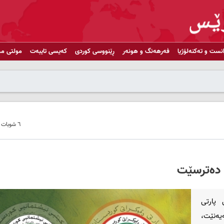
انست و تەکنەلۆژیا
فەرهەنگ و هونەر
ڕێنووسی کوردی
کەیسی تایبەت
مولتی مد
٦ شوبات ٢٠٢٣ - ٠٩:٠١
ی دەترسێت
 پارتی
یەنێت،