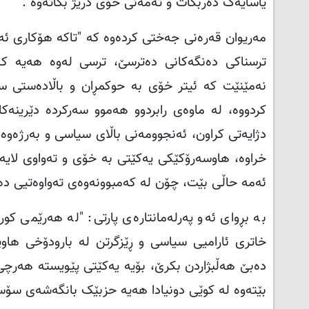
یاسایەک دەربکات و تەمەنی خۆی درێژ بکاتەوە".
مەریوان قەرەنی جەختی کردەوە کە "تاکە هۆکاری ئەو
ترسناکی دەنگەکانی دەترسێ، ترسی لەوە هەیە کە
نەمێنێت کە ئیتر خۆی بە حوکمڕان و باڵادەستی سل
کردووە، لە ماوەی رابردوو هەموو سەرکردە دێرینەک
دژایەتی کراون، ئەنجوومەنی باڵای سیاسی و بەرژەوەن
خراوە، هاوسەرۆکێکی یەکێتی بە خۆی و تەواوی لایەنگ
ئەمە حاڵی بێت، چۆن لە کەمبوونەوەی تەواوەتیی دەن
بە بڕوای ئەو پەرلەمانتارەی پارتی: "لە هەرێمی کو
خاتری ئارامیی سیاسی و ڕێزگرتن لە بارودۆخی هاوپ
دەبێ هەڵبژاردن بکرێ، بۆیە یەکێتی پێویستە هەرچی ز
بێتەوە لە کوێی دونیادا هەیە حزبێک بانگەشەی سۆس