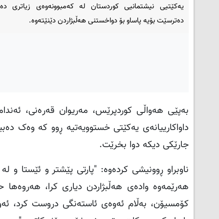
یەکێتیی نیشتمانیی کوردستان لە کەمبوونەوەی زیاتری دەن
دەترسێت بۆیە پاساو بۆ دواخستنی هەڵبژاردن دێنێتەوە.
بەپێی هەواڵی کوردپرێس، مەریوان قەرەنی، ئەندامی 
داواکارییانەی یەکێتی خستوویەتیە ڕوو کە وەک دەبین
جارێکی دیکە دوا بخرێت
.
ناوبراو ڕوونیشی کردەوە: "پارتی پێشتر و ئێستا و لە
هەرێمەوە وادەی هەڵبژاردن دیاری کرا، هەروەها 
کۆمسیۆن، بەڵام ئەوەی ئاستەنگی دروست کرد، ئەو د