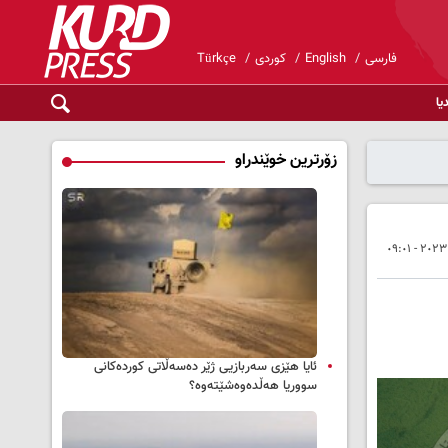
فارسی
English
کوردی
Türkçe
یا
زۆرترین خوێندراو
ئایا هێزی سەربازیی ژێر دەسەڵاتی کوردەکانی
سووریا هەڵدەوەشێتەوە؟