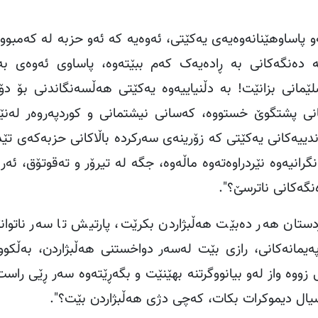
 پاساوهێنانەوەیەی یەکێتی، ئەوەیە کە ئەو حزبە لە کەمبوو
 دەنگەکانی بە ڕادەیەک کەم ببێتەوە، پاساوی ئەوەی بە
ێمانی بزانێت! بە دڵنیاییەوە یەکێتی هەڵسەنگاندنی بۆ 
انی پشتگوێ خستووە، کەسانی نیشتمانی و کوردپەروەر لەنێ
دییەکانی یەکێتی کە زۆرینەی سەرکردە باڵاکانی حزبەکەی تێد
رانیەوە نێردراوەتەوە ماڵەوە، جگە لە تیرۆر و تەقوتۆق، ئە
گەکانی ناترسێ؟".
ردستان هەر دەبێت هەڵبژاردن بکرێت، پارتیش تا سەر ناتوان
ەیمانەکانی، رازی بێت لەسەر دواخستنی هەڵبژاردن، بەڵکو
ووە واز لەو بیانووگرتنە بهێنێت و بگەڕێتەوە سەر ڕێی راست
یال دیموکرات بکات، کەچی دژی هەڵبژاردن بێت؟".