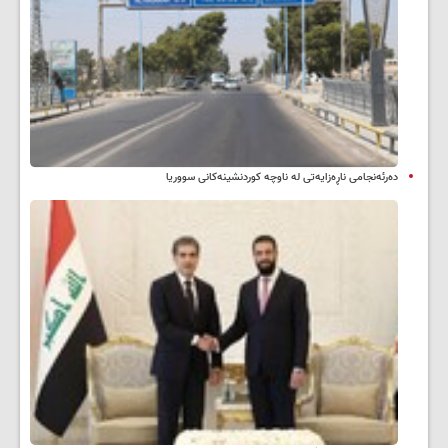
دەرئەنجامی ناڕەزایەتی لە ناوچە کوردنشینەکانی سووریا