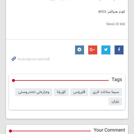
کۆدی هەواڵنێر: 60113
News ID
666
Tags
سیما سادات لاری
ڤایرۆس
کۆرۆنا
وەزارەتی تەندروستی
یێران
Your Comment