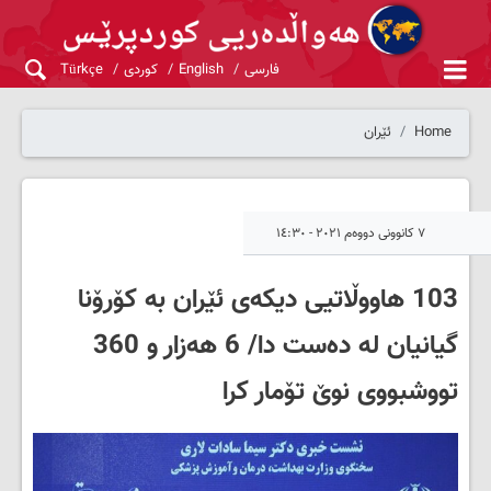
فارسی
English
کوردی
Türkçe
Home
ئێران
٧ کانوونی دووەم ٢٠٢١ - ١٤:٣٠
103 هاووڵاتیی دیکەی ئێران بە کۆرۆنا
گیانیان لە دەست دا/ 6 هەزار و 360
تووشبووی نوێ تۆمار کرا