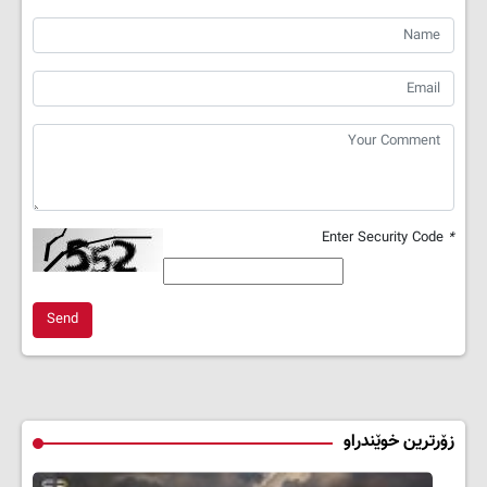
Enter Security Code
*
Send
زۆرترین خوێندراو