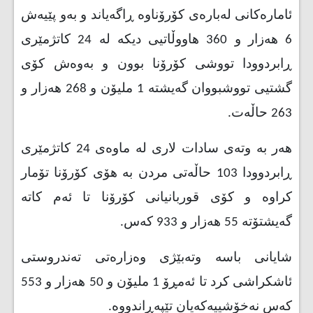
ئامارەکانی لەبارەی کۆرۆناوە ڕاگەیاند و بەو پێیەش
6 هەزار و 360 هاووڵاتیی دیکە لە 24 کاتژمێری
ڕابردوودا تووشی کۆرۆنا بوون و بەوەش کۆی
گشتیی تووشبووان گەیشتە 1 ملیۆن و 268 هەزار و
263 حاڵەت.
هەر بە وتەی سادات لاری لە ماوەی 24 کاتژمێری
ڕابردوودا 103 حاڵەتی مردن بە هۆی کۆرۆنا تۆمار
کراوە و کۆی قوربانیانی کۆرۆنا تا ئەم کاتە
گەیشتۆتە 55 هەزار و 933 کەس.
شایانی باسە وتەبێژی وەزارەتی تەندروستی
ئاشکراشی کرد تا ئەمڕۆ 1 ملیۆن و 50 هەزار و 553
کەس نەخۆشییەکەیان تێپەڕاندووە.