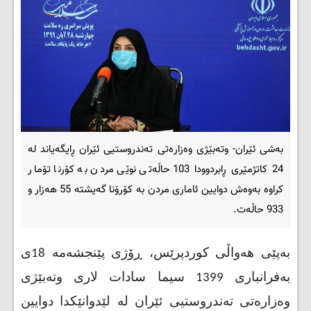
بەشی ئێران- وتەبێژی وەزارەتی تەندروستیی ئێران ڕایگەیاند لە
24 کاتژمێری ڕابردوودا 103 حاڵەتی نوێی مردن بە کۆرنا تۆمار
کراوە بەوەش دوایین ئاماری مردن بە کۆرۆنا گەیشتە 55 هەزار و
933 حاڵەت.
بەپێی هەواڵی کوردپرێس، ڕۆژی پێنجشەمە 18ی
بەفرانباری 1399 سیما سادات لاری وتەبێژی
وەزارەتی تەندروستیی ئێران لە لێدوانێکدا دوایین