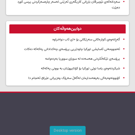
سه‌ردانه‌کەی نێچیرڤان بارزانی كاریگه‌ری ئه‌رێنی له‌سه‌ر چاره‌سه‌ركردنی پرسی كورد
ده‌بێت
دوایین‌هەواڵەکان
گەڕانەوەی ئاوارەکانی سەرێکانی بۆ ۱۰ی ئاب دواخراوە
ئەنجوومەنی ئاسایشی تورکیا چاودێریی پرۆسەی چەکدادانی پەکەکە دەکات
پرۆسەی تێکەڵکردنی هەسەدە لە سوپای سووریا بەردەوامە
شیکردنەوەی یاسا نوێی تورکیا بۆ کۆتاییهێنان بە بوونی پەکەکە
کۆبوونەوەیەکی بەرهەمدارمان لەگەڵ سەرۆک وەزیرانی عێراق ئەنجام دا
Desktop version