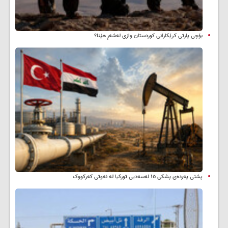
بۆچی پارتی کرێکارانی کوردستان وازی لەشەڕ هێنا؟
پشتی پەردەی پشکی ١٥ لەسەدیی تورکیا لە نەوتی کەرکووک