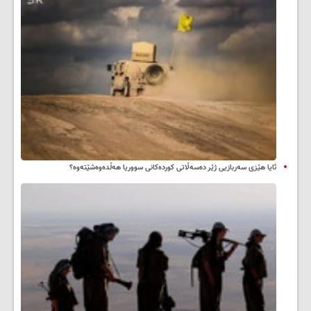
ئایا هێزی سەربازیی ژێر دەسەڵاتی کوردەکانی سووریا هەڵدەوەشێتەوە؟