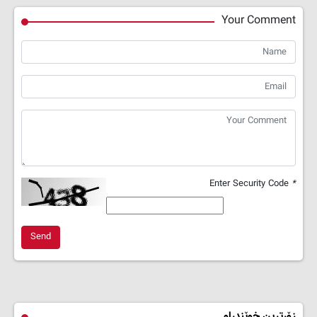
Your Comment
Enter Security Code
*
Send
زۆرترین خوێندراو