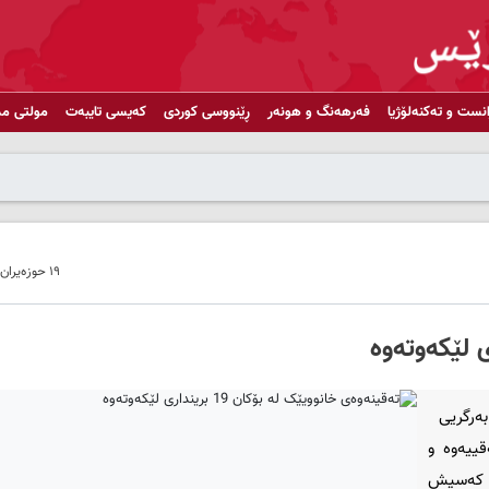
انست و تەکنەلۆژیا
فەرهەنگ و هونەر
ڕێنووسی کوردی
کەیسی تایبەت
مولتی مد
١٩ حوزەیران ٢٠١٩ - ١٤:٥٤
به‌رگریی
ییه‌وه‌ و
هۆی ته‌قینه‌وه‌که‌شه‌وه‌ خه‌ساری زۆری مادی به‌جێ ما و 19 که‌سیش