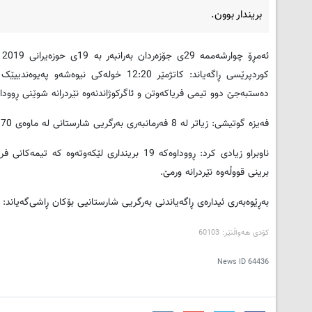
بریندار بوون.
ئ
ده‌ستبه‌جێ دوو تیمی فریاکه‌وتن و ئاگرکوژاندنه‌وه‌ نێردرانه‌ شوێنی ڕووداوه
فه‌یزه‌ گوتیشی: زیاتر له‌ 8 فه‌رمانبه‌ری به‌رگریی شارستانی له‌ ماوه‌ی 70 خوله‌کدا توانییان ئاگره‌که‌ بکوژێننه‌وه‌ و بریندارانی ڕووداوه‌که‌ش ڕزگار بکه‌ن.
ناوبراو زیادی کرد: ڕووداوه‌که‌ 19 برینداری لێکه‌
برینی قووڵه‌وه‌ نێردرانه‌ ورمێ.
به‌ڕێوه‌به‌ری ئیداره‌ی ڕاگه‌یاندنی به‌رگریی شارستانیی بۆکان ڕاشی‌گه‌یاند: 
کۆدی هه‌واڵنێر: 60103
News ID
64436