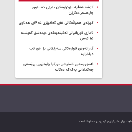
کێشە هەڵپەسێردراوەکان بەپێی دەستوور
چارەسەر دەکرێن
کورتەی هەواڵەکانی ۱۵ی گەلاوێژی ۱۴۰۵ی هەتاوی
ئاماری قوربانیانی تەقینەوەکەی دیمەشق گەیشتە
۱۵ کەس
گەڕانەوەی ئاوارەکانی سەرێکانی بۆ ۱۰ی ئاب
دواخراوە
ئەنجوومەنی ئاسایشی تورکیا چاودێریی پرۆسەی
چەکدادانی پەکەکە دەکات
ب سایت برای خبرگزاری کردپرس محفوظ است.