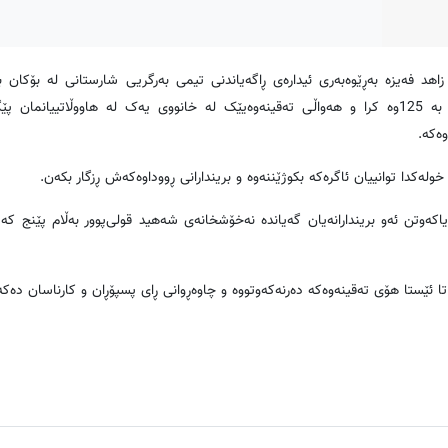
ه‌مڕۆ چوارشه‌ممه‌ 29ی جۆزه‌ردان به‌رانبه‌ر به‌ 19ی حوزه‌یرانی 2019 زاهد فه‌یزه‌ به‌ڕێوه‌به‌ری ئیداره‌ی ڕاگه‌یاندنی تیمی به‌رگریی شارستانی له
کوردپرێسی ڕاگه‌یاند: کاتژمێر 12:20 خوله‌کی نیوه‌شه‌و په‌یوه‌ندییێک به‌ 125وه‌ کرا و هه‌واڵی ته‌قینه‌وه‌یێک له‌ خانووی یه‌ک له‌ هاووڵا
‌که‌.
وته‌وه‌ که‌ تیمه‌کانی فریاکه‌وتن ئه‌و بریندارانه‌یان گه‌یانده‌ نه‌خۆشخانه‌ی شه‌هید قولی‌پوور به‌ڵام پێن
تا ئێستا هۆی ته‌قینه‌وه‌که‌ ده‌رنه‌که‌وتووه‌ و چاوه‌ڕوانی ڕای پسپۆڕان و کارناسان ده‌که