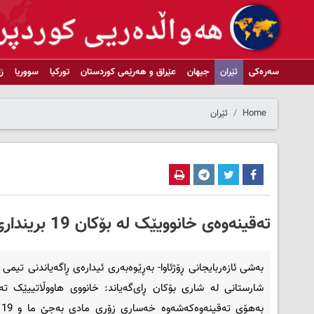
سەرەکی
ئێران
جیهان
عێراق و هەرێمی کوردستان
تورکیا
سووریا
ز
Home
ئێران
ته‌قینه‌وه‌ی خانوویێک له‌ بۆکان 19 برینداری لێکه‌وته‌وه‌
به‌شی ئازه‌ربایجانی ڕۆژئاوا- به‌ڕێوه‌به‌ری ئیداره‌ی ڕاگه‌یاندنی تیمی 
شارستانی له‌ شاری بۆکان ڕای‌گه‌یاند: خانووی هاووڵاتییێک ته‌ق
به‌