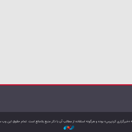
به «خبرگزاری کردپرس» بوده و هرگونه استفاده از مطالب آن با ذکر منبع بلامانع است. تمام حقوق این و