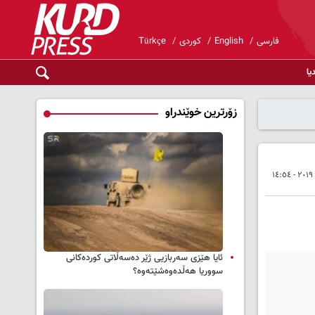
فارسی
English
کوردی
Türkçe
یا
زۆرترین خوێندراو
ئایا هێزی سەربازیی ژێر دەسەڵاتی کوردەکانی
سووریا هەڵدەوەشێتەوە؟