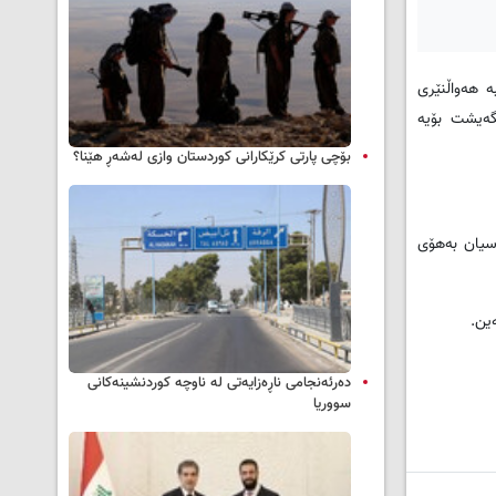
‌ بۆکان به‌ هه‌واڵنێری
تییانمان پێگه‌یشت بۆیه‌
بۆچی پارتی کرێکارانی کوردستان وازی لەشەڕ هێنا؟
ج که‌سیان به‌هۆی
‌ین.
دەرئەنجامی ناڕەزایەتی لە ناوچە کوردنشینەکانی
سووریا