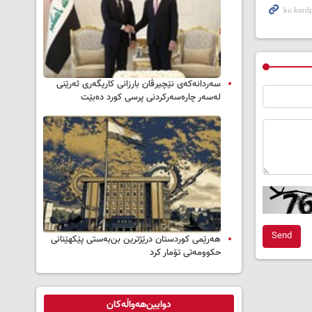
سه‌ردانه‌کەی نێچیرڤان بارزانی كاریگه‌ری ئه‌رێنی
له‌سه‌ر چاره‌سه‌ركردنی پرسی كورد ده‌بێت
Send
هەرێمی کوردستان درێژترین بن‌بەستی پێکهێنانی
حکوومەتی تۆمار کرد
دوایین‌هەواڵەکان