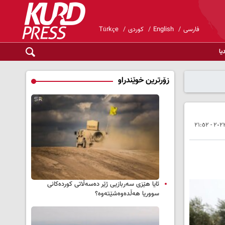
فارسی
English
کوردی
Türkçe
یا
زۆرترین خوێندراو
ئایا هێزی سەربازیی ژێر دەسەڵاتی کوردەکانی
سووریا هەڵدەوەشێتەوە؟