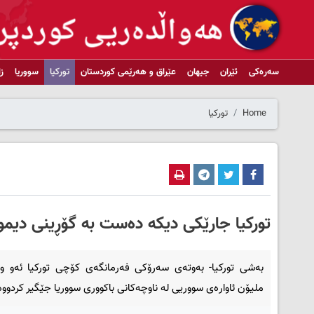
سەرەکی
ئێران
جیهان
عێراق و هەرێمی کوردستان
تورکیا
سووریا
ز
Home
تورکیا
تورکیا جارێکی دیکە دەست بە گۆڕینی دیمو
بەشی تورکیا- بەوتەی سەرۆکی فەرمانگەی کۆچی تورکیا ئەو وڵا
ملیۆن ئاوارەی سووریی لە ناوچەکانی باکووری سووریا جێگیر کردووە