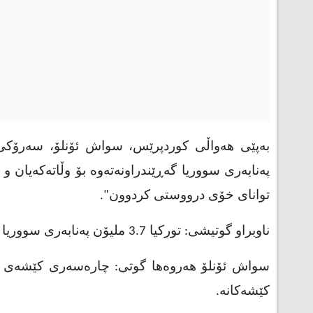
بەپێی هەواڵی کوردپرێس، سواش ئۆنلۆ، سه‌رۆكی فه
په‌نابه‌ری سووریا گه‌ڕێندراونه‌ته‌وه‌ بۆ وڵاته‌كه‌یان
توانای خۆی درووستی كردوون".
ناوبراو گوتیشی: توركیا 3.7 ملیۆن په‌نابه‌ری سووریا و 300هه‌زار په‌نابه‌ری دیكه‌ی له‌ خۆ گرتووه‌
سواش ئۆنلۆ هه‌روه‌ها گوتی: چاره‌سه‌ری كێشه‌ی په‌
كێشه‌كانه‌
.