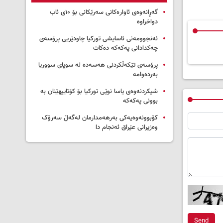
گەڕانەوەی ئاوارەکانی سەرێکانی بۆ ۱۰ی ئاب
دواخراوە
ئەنجوومەنی ئاسایشی تورکیا چاودێریی پرۆسەی
چەکدادانی پەکەکە دەکات
پرۆسەی تێکەڵکردنی هەسەدە لە سوپای سووریا
بەردەوامە
شیکردنەوەی یاسا نوێی تورکیا بۆ کۆتاییهێنان بە
بوونی پەکەکە
کۆبوونەوەیەکی بەرهەمدارمان لەگەڵ سەرۆک
وەزیرانی عێراق ئەنجام دا
Send