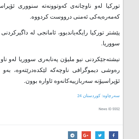
توركیا له‌و ناوچانه‌ی كه‌وتوونه‌ته‌ سنووری ئۆپراسی
كه‌مه‌ره‌یه‌كی ئه‌منی درووست كردووه‌
.
پێشتر توركیا رایگه‌یاندبوو، ئامانجی له‌ داگیركردنی 
سووریا
.
نیشته‌جێكردنی نیو ملیۆن په‌نابه‌ری سووریا له‌و ناوچ
ره‌وشی دیموگرافی ناوچه‌كه‌ لێكده‌درێته‌وه‌، به‌و
ئۆپراسیۆنه‌ سه‌ربازییه‌كانه‌وه‌ ئاواره‌ بوون.
سەرچاوە: کوردستان 24
News ID
5552