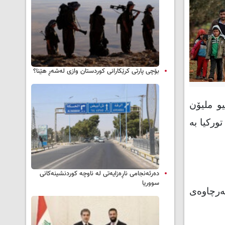
بۆچی پارتی کرێکارانی کوردستان وازی لەشەڕ هێنا؟
یو ملیۆن
وركیا به‌
دەرئەنجامی ناڕەزایەتی لە ناوچە کوردنشینەکانی
سووریا
‌رچاوه‌ی