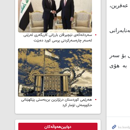
 عه‌فرین،
نابه‌رانی
سه‌ردانه‌کەی نێچیرڤان بارزانی كاریگه‌ری ئه‌رێنی
له‌سه‌ر چاره‌سه‌ركردنی پرسی كورد ده‌بێت
ی بۆ سه‌ر
 به‌ هۆی
هەرێمی کوردستان درێژترین بن‌بەستی پێکهێنانی
حکوومەتی تۆمار کرد
دوایین‌هەواڵەکان