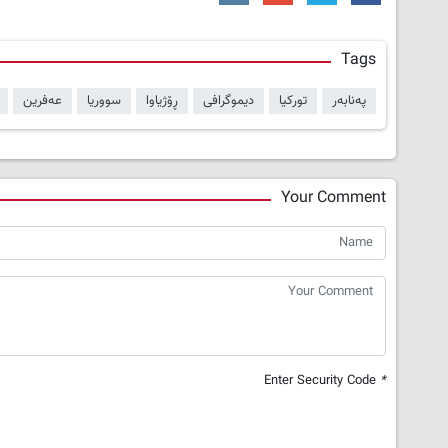
Tags
پەنابەر
تورکیا
دیموگرافی
ڕۆژیاوا
سووریا
عەفرین
Your Comment
Enter Security Code
*