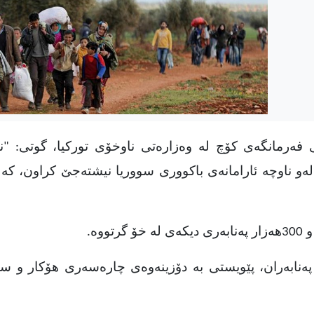
‌رمانگه‌ی كۆچ له‌ وه‌زاره‌تی ناوخۆی توركیا، گوتی: "ن
 و له‌و ناوچه‌ ئارامانه‌ی باكووری سووریا نیشته‌جێ كراون، كه‌ ت
.
نابه‌ران، پێویستی به‌ دۆزینه‌وه‌ی چاره‌سه‌ری هۆكار و سه