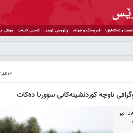
انست و تەکنەلۆژیا
فەرهەنگ و هونەر
ڕێنووسی کوردی
کەیسی تایبەت
مولتی مد
٢٧ ئازار ٢٠٢٢ - ٢١:٥٢
گرافی ناوچە کوردنشینەکانی سووریا دەکات
تە نیو
.