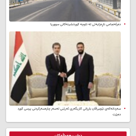
دەرئەنجامی ناڕەزایەتی لە ناوچە کوردنشینەکانی سووریا
سه‌ردانه‌کەی نێچیرڤان بارزانی كاریگه‌ری ئه‌رێنی له‌سه‌ر چاره‌سه‌ركردنی پرسی كورد
ده‌بێت
دوایین‌هەواڵەکان