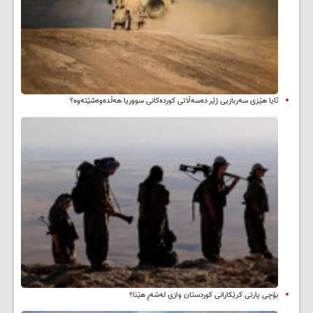
ئایا هێزی سەربازیی ژێر دەسەڵاتی کوردەکانی سووریا هەڵدەوەشێتەوە؟
بۆچی پارتی کرێکارانی کوردستان وازی لەشەڕ هێنا؟