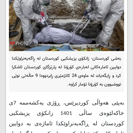
بەشی کوردستان- زانکۆی پزیشکیی کوردستان لە ڕاگەیەنراوێکدا
دوایین ئامارەکانی لەبارەی کۆرۆنا لە پارێزگای کوردستان ئاشکرا
کرد و ڕایگەیاند لە ماوەی 24 کاتژمێری ڕابردوودا 9 حاڵەتی نوێی
تووشبوون بە کۆرۆنا تۆمار کراوە.
بەپێی هەواڵی کوردپرێس، ڕۆژی یەکشەممە 7ی
خاکەلێوەی ساڵی 1401 زانکۆی پزیشکیی
کوردستان لە ڕاگەیەنراوێکدا ئاماژەی بە دوایین