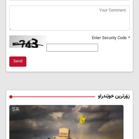
Enter Security Code
*
Send
زۆرترین خوێندراو