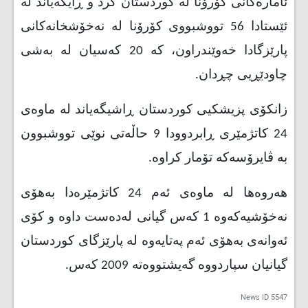
ئامارەکانی کۆرۆنا لە کوردستان کرد و ڕایگەیاند لە
ئێستادا 56 تووشبووی کۆرۆنا لە نەخۆشخانەکانی
پارێزگادا خەوێندراون، کە 20 کەسیان لە بەشی
چاودێڕیی چڕدان
.
زانکۆی پزیشکیی کوردستان ڕاشیگەیاند لە ماوەی
24 کاتژمێری ڕابردوودا 9 حاڵەتی نوێی تووشبوون
بە ڤایرۆسەکە تۆمار کراوە
.
هەروەها لە ماوەی ئەم 24 کاتژمێرەدا بەهۆی
نەخۆشیەکەوە 1 کەس گیانی لەدەست داوە و کۆی
ئەوانەی بەهۆی ئەم پەتایەوە لە پارێزگای کوردستان
گیانیان سپاردووە گەیشتووەتە 2009 کەس.
News ID
5547