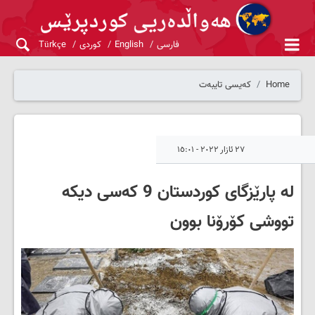
فارسی
English
کوردی
Türkçe
Home
کەیسی تایبەت
٢٧ ئازار ٢٠٢٢ - ١٥:٠١
لە پارێزگای کوردستان 9 کەسی دیکە
تووشی کۆرۆنا بوون