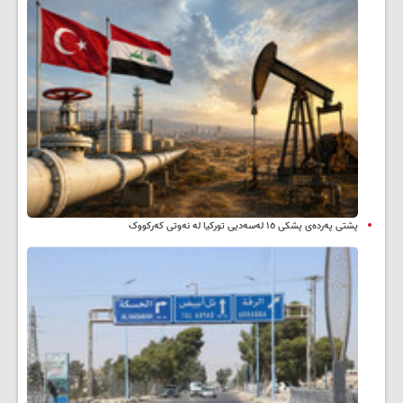
پشتی پەردەی پشکی ١٥ لەسەدیی تورکیا لە نەوتی کەرکووک