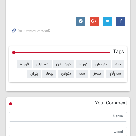
Tags
بانە
مەریوان
کۆرۆنا
کوردستان
کامیاران
قوروە
سەوڵاوا
سەقز
سنە
دێولان
بیجاڕ
یێران
Your Comment