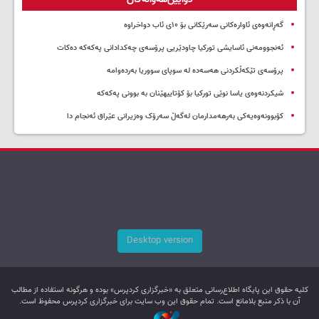
گەڕانەوەی ئاوارەکانی سەرێکانی بۆ ۱۰ی ئاب دواخراوە
ئەنجوومەنی ئاسایشی تورکیا چاودێریی پرۆسەی چەکدادانی پەکەکە دەکات
پرۆسەی تێکەڵکردنی هەسەدە لە سوپای سووریا بەردەوامە
شیکردنەوەی یاسا نوێی تورکیا بۆ کۆتاییهێنان بە بوونی پەکەکە
کۆبوونەوەیەکی بەرهەمدارمان لەگەڵ سەرۆک وەزیرانی عێراق ئەنجام دا
Desktop version
کليه حقوق اين پایگاه اطلاع‌رسانی متعلق به «خبرگزاری کردپرس» بوده و هرگونه استفاده از مطالب
آن با ذکر منبع بلامانع است. تمام حقوق این وب سایت برای خبرگزاری کردپرس محفوظ است.